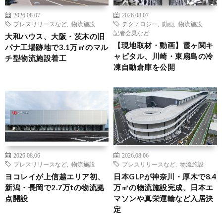
2026.08.07
2026.08.07
プレスリリースなど
,
物流施設
テクノロジー
,
動画
,
物流施設
,
記者会見など
大和ハウス、大阪・茨木の旧
【現地取材・動画】霞ヶ関キ
パナ工場跡地で3.1万㎡のマル
ャピタル、川崎・東扇島の冷
チ型物流施設着工
凍自動倉庫を公開
2026.08.06
2026.08.06
プレスリリースなど
,
物流施設
プレスリリースなど
,
物流施設
ヨコレイが上信越エリア初、
日本GLPが神奈川・厚木で8.4
新潟・長岡で2.7万tの物流拠
万㎡の物流施設完成、日本エ
点開設
マソンや真栄運輸など入居決
定