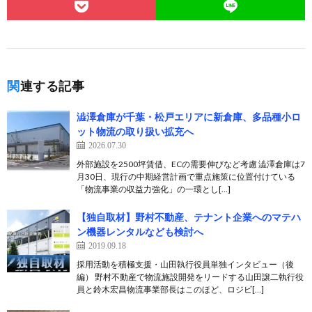
関連する記事
澁澤倉庫が千葉・松戸エリアに新倉庫、多品種小ロ
ット物流の取り扱い拡充へ
2026.07.30
外部施設を2500坪賃借、ECの需要伸びなど考慮 澁澤倉庫は7
月30日、現行の中期経営計画で重点施策に位置付けている
「物流事業の収益力強化」の一環とし[…]
【独自取材】野村不動産、テナント企業へのマテハ
ン機器レンタルなども検討へ
2019.09.18
採用活動を積極支援・山田執行役員単独インタビュー（後
編） 野村不動産で物流施設開発をリードする山田譲二執行役
員と鈴木宏昌物流事業部長はこのほど、ロジビ[…]