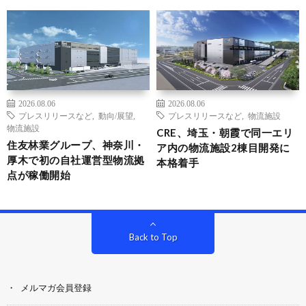
2026.08.06
2026.08.06
プレスリリースなど
,
動向/展望
,
プレスリリースなど
,
物流施設
物流施設
CRE、埼玉・朝霞で同一エリ
住友林業グループ、神奈川・
ア内の物流施設2棟目開発に
厚木で初の自社運営型物流拠
本格着手
点が稼働開始
Back to Top
メルマガ会員登録