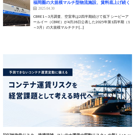
福岡圏の大規模マルチ型物流施設、賃料底上げ続く
2025.04.30
CBRE1～3月調査、空室率は2四半期続けて低下 シービーア
ールイー（CBRE）が4月28日公表した2025年第1四半期（1
～3月）の大規模マルチテナ[…]
[PR]地政学リスク、港湾混雑…コンテナ運賃の変動リスクへの新しいヘッ