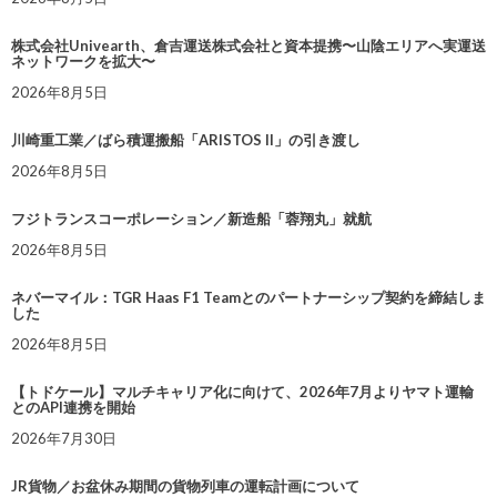
株式会社Univearth、倉吉運送株式会社と資本提携〜山陰エリアへ実運送
ネットワークを拡大〜
2026年8月5日
川崎重工業／ばら積運搬船「ARISTOS II」の引き渡し
2026年8月5日
フジトランスコーポレーション／新造船「蓉翔丸」就航
2026年8月5日
ネバーマイル：TGR Haas F1 Teamとのパートナーシップ契約を締結しま
した
2026年8月5日
【トドケール】マルチキャリア化に向けて、2026年7月よりヤマト運輸
とのAPI連携を開始
2026年7月30日
JR貨物／お盆休み期間の貨物列車の運転計画について