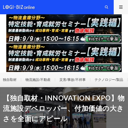
独自取材
物流施設/不動産
災害/事故/不祥事
テクノロジー/製品
【独自取材・INNOVATION EXPO】物
流施設デベロッパー、付加価値の大き
さを全面にアピール