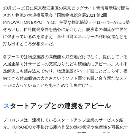
10月13～15日に東京都江東区の東京ビッグサイト青海展示場で開催
された物流の大規模展示会「国際物流総合展2021 第2回
INNOVATION EXPO」では、主要な物流施設デベロッパーがほぼ勢
ぞろいし、自社開発案件を熱心に紹介した。脱炭素の潮流が世界的
に強まっているのを踏まえ、再生可能エネルギーの利用促進などを
打ち出すところが相次いだ。
各ブースでは物流施設の高機能や好立地だけでなく、提供している
入居企業向けサービスの充実ぶりなどを積極的にアピール。人手不
足解決にも踏み込んでおり、物流施設がハード面にとどまらず、提
供できる付加価値の大きさというソフト面でも競い合う新たなステ
ージに入っていることをあらためて印象付けた。
スタートアップとの連携をアピール
プロロジスは、連携しているスタートアップ企業のサービスを紹
介。KURANDOが手掛ける庫内作業の進捗状況や生産性を可視化す