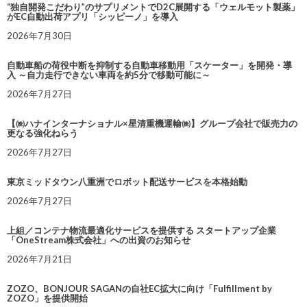
“独自開発こだわり”のサプリメントでD2C展開する「ウェルモット製薬」
がEC自動出荷アプリ「シッピーノ」を導入
2026年7月30日
自動車船の荷役中断を抑制する自動車移動用「スケーター」を開発・導
入 ～自力走行できない車両を約5分で移動可能に～
2026年7月27日
【㈱ハナインターナショナル×星清重機運輸㈱】グループ会社で販売力の
更なる強化ねらう
2026年7月27日
東京ミッドタウン八重洲でロボット配送サービスを本格始動
2026年7月27日
上組／コンテナ物流最適化サービスを提供する スタートアップ企業
「OneStream株式会社」への出資のお知らせ
2026年7月21日
ZOZO、BONJOUR SAGANの自社EC拡大に向け「Fulfillment by
ZOZO」を提供開始