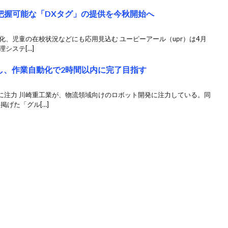
置把握可能な「DXタグ」の提供を今秋開始へ
量化、児童の在校状況などにも応用見込む ユーピーアール（upr）は4月
システ[…]
し、作業自動化で2時間以内に完了目指す
に注力 川崎重工業が、物流領域向けのロボット開発に注力している。同
掲げた「グル[…]