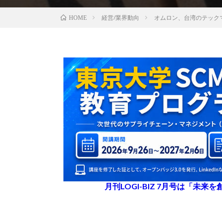
経営/業界動向
オムロン、台湾のテック
HOME
月刊LOGI-BIZ 7月号は「未