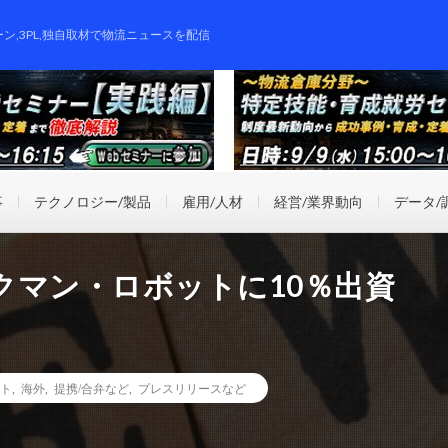
ーン,3PL,独自取材で物流ニュースを配信
事
テクノロジー/製品
雇用/人材
経営/業界動向
データ/
クマン・ロボットに10％出資
ト
,
海外
,
提携/合弁など
,
プレスリリースなど