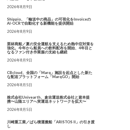
2026年8月9日
Shippio、「輸送中の商品」の可視化をInvoiceの
AI-OCRで自動化する新機能を提供開始
2026年8月9日
栗林商船／夏の安全運航を支えるため熱中症対策を
強化。今年から船員への飲料配布を開始、4年目と
なるファン付き作業服の支給も継続
2026年8月9日
CBcloud、全国の「Marq」施設を起点とした新た
な配送プラットフォーム「MarqGO」開始
2026年8月5日
株式会社Univearth、倉吉運送株式会社と資本提
携〜山陰エリアへ実運送ネットワークを拡大〜
2026年8月5日
川崎重工業／ばら積運搬船「ARISTOS II」の引き渡
し