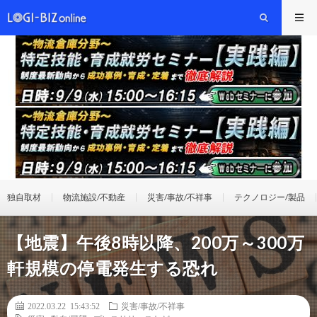
独自取材
物流施設/不動産
災害/事故/不祥事
テクノロジー/製品
【地震】午後8時以降、200万～300万
軒規模の停電発生する恐れ
2022.03.22 15:43:52
災害/事故/不祥事