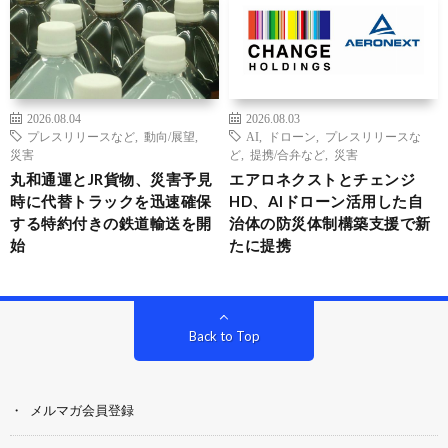
2026.08.04
2026.08.03
プレスリリースなど
,
動向/展望
,
AI
,
ドローン
,
プレスリリースな
災害
ど
,
提携/合弁など
,
災害
丸和通運とJR貨物、災害予見
エアロネクストとチェンジ
時に代替トラックを迅速確保
HD、AIドローン活用した自
する特約付きの鉄道輸送を開
治体の防災体制構築支援で新
始
たに提携
Back to Top
メルマガ会員登録