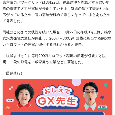
東京電力パワーグリッドは3月22日、福島県沖を震源とする強い地
震の影響で火力発電所が停止している上、気温の低下で暖房利用が
広がっているため、電力需給が極めて厳しくなっているとあらため
て発表した。
同社はこのままの状況が続いた場合、3月22日の午後8時以降、揚水
式水力発電の運転が停止し、200万～300万軒規模に相当する約500
万キロワットの停電が発生する恐れがあると警告。
「現状よりさらに毎時200万キロワット程度の節電が必要」と説
明、一段の節電を一般家庭や企業などに要請した。
（藤原秀行）