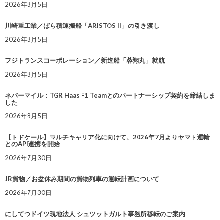
2026年8月5日
川崎重工業／ばら積運搬船「ARISTOS II」の引き渡し
2026年8月5日
フジトランスコーポレーション／新造船「蓉翔丸」就航
2026年8月5日
ネバーマイル：TGR Haas F1 Teamとのパートナーシップ契約を締結しま
した
2026年8月5日
【トドケール】マルチキャリア化に向けて、2026年7月よりヤマト運輸
とのAPI連携を開始
2026年7月30日
JR貨物／お盆休み期間の貨物列車の運転計画について
2026年7月30日
にしてつドイツ現地法人 シュツットガルト事務所移転のご案内