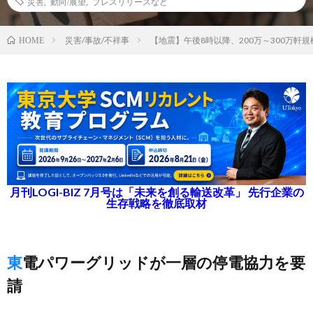
災害
,
動向/展望
,
プレスリリースなど
災害/事故/不祥事
【地震】午後8時以降、200万～300万軒
HOME
月刊LOGI-BIZ 7月号は「未来を創る輸送改革」 先行企業の
生存戦略を徹底取材
東電パワーグリッドが一層の停電協力を要
請