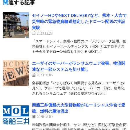
関連する記事
セイノーHDやNEXT DELIVERYなど、熊本・人吉で
災害時の緊急物資輸送想定したドローン配送の実証
実験
2023.12.28
「スマートシティ」実現へ住民のパーソナルデータ活用、観
光領域も セイノーホールディングス（HD）とエアロネクス
ト子会社でドローン物流を手掛けるNEXT[…]
エーザイのサーバーがランサムウェア被害、物流関
連など一部システムを切り離し
2023.06.06
全容把握は「いましばらく時間要する見込み」 エーザイは6
月6日、グループで運用しているサーバーの一部に、暗号化
されるランサムウェア（身代金要求型ウイル[…]
商船三井傭船の大型貨物船がモーリシャス沖合で座
礁、燃料の重油流出
2020.08.09
長鋪汽船の関連会社船主、サンゴ礁などに深刻な打撃懸念 商
船三井が長鋪汽船（岡山県笠岡市）の関連会社から傭船、運