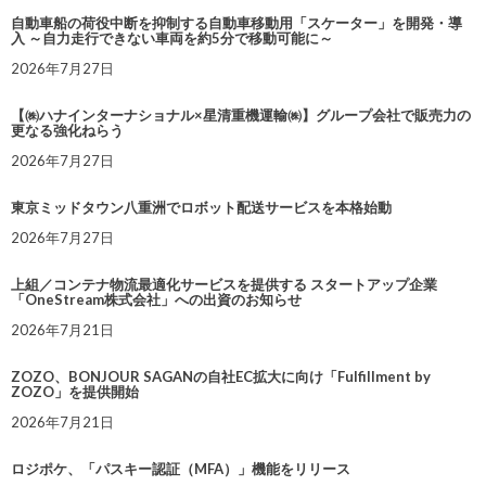
自動車船の荷役中断を抑制する自動車移動用「スケーター」を開発・導
入 ～自力走行できない車両を約5分で移動可能に～
2026年7月27日
【㈱ハナインターナショナル×星清重機運輸㈱】グループ会社で販売力の
更なる強化ねらう
2026年7月27日
東京ミッドタウン八重洲でロボット配送サービスを本格始動
2026年7月27日
上組／コンテナ物流最適化サービスを提供する スタートアップ企業
「OneStream株式会社」への出資のお知らせ
2026年7月21日
ZOZO、BONJOUR SAGANの自社EC拡大に向け「Fulfillment by
ZOZO」を提供開始
2026年7月21日
ロジポケ、「パスキー認証（MFA）」機能をリリース