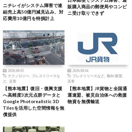
ニチレイがシステム障害で連
販購入商品の郵便局やコンビ
結売上高50億円減見込み、対
ニ受け取りできず
応費用10億円を特損計上
2026.08.05
2026.08.04
テクノロジー
,
プレスリリースな
プレスリリースなど
,
動向/展望
,
ど
,
災害
災害
【熊本地震】復旧・復興支援
【熊本地震】JR貨物と全国通
へ高精度3次元点群データと
運連盟、被災自治体への救援
Google Photorealistic 3D
物資を無償輸送
Tilesを活用した空間情報を無
償提供