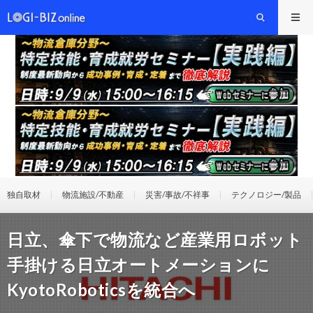
独自取材
物流施設/不動産
災害/事故/不祥事
テクノロジー/製品
日立、傘下で物流など産業用ロボット
手掛ける日立オートメーションに
KyotoRoboticsを統合へ