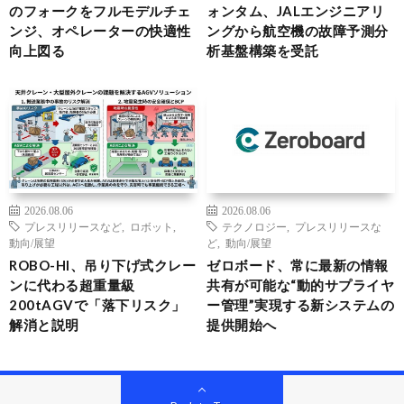
のフォークをフルモデルチェ
ォンタム、JALエンジニアリ
ンジ、オペレーターの快適性
ングから航空機の故障予測分
向上図る
析基盤構築を受託
2026.08.06
2026.08.06
プレスリリースなど
,
ロボット
,
テクノロジー
,
プレスリリースな
動向/展望
ど
,
動向/展望
ROBO-HI、吊り下げ式クレー
ゼロボード、常に最新の情報
ンに代わる超重量級
共有が可能な“動的サプライヤ
200tAGVで「落下リスク」
ー管理”実現する新システムの
解消と説明
提供開始へ