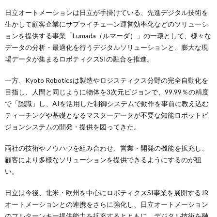
日立オートメーションは日立が手掛けている、先進デジタル技術を
生かして顧客企業にサプライチェーン運営効率化などのソリューシ
ョンを提供する事業「Lumada（ルマーダ）」の一環として、様々な
データの分析・最適化を行うデジタルソリューションと、膨大な現
場データが集まるロボティクスSIの融合を推進。
一方、Kyoto Roboticsは製造やロジスティクス分野の完全自動化を
目指し、人間と同じように物体を3次元ビジョンで、99.99％の精度
で「認識」し、AIを活用した制御システムで動作を事前に教え込む
ティーチングや基礎となるマスターデータが不要な知能ロボットビ
ジョンシステムの開発・提供を図ってきた。
両社の技術やノウハウを組み合わせ、営業・開発の機能を拡充し、
顧客により多様なソリューションを提供できるようにするのが狙
い。
日立は今後、北米・欧州を中心にロボティクスSI事業を展開するJR
オートメーションとの連携をさらに強化し、日立オートメーション
のフルターンキー提供能力を拡充するとともに、デジタル技術を融