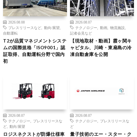
2026.08.08
2026.08.07
プレスリリースなど
,
動向/展望
,
テクノロジー
,
動画
,
物流施設
,
自動運転
記者会見など
T2が品質マネジメントシステ
【現地取材・動画】霞ヶ関キ
ムの国際規格「ISO9001」認
ャピタル、川崎・東扇島の冷
証取得、自動運転分野で国内
凍自動倉庫を公開
初
2026.08.07
2026.08.07
テクノロジー
,
プレスリリースな
テクノロジー
,
プレスリリースな
ど
,
動向/展望
ど
ロジスネクストが防爆仕様車
量子技術のエー・スター・ク