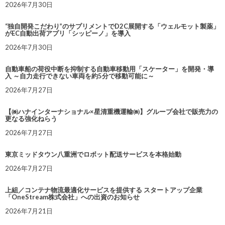
2026年7月30日
“独自開発こだわり”のサプリメントでD2C展開する「ウェルモット製薬」
がEC自動出荷アプリ「シッピーノ」を導入
2026年7月30日
自動車船の荷役中断を抑制する自動車移動用「スケーター」を開発・導
入 ～自力走行できない車両を約5分で移動可能に～
2026年7月27日
【㈱ハナインターナショナル×星清重機運輸㈱】グループ会社で販売力の
更なる強化ねらう
2026年7月27日
東京ミッドタウン八重洲でロボット配送サービスを本格始動
2026年7月27日
上組／コンテナ物流最適化サービスを提供する スタートアップ企業
「OneStream株式会社」への出資のお知らせ
2026年7月21日