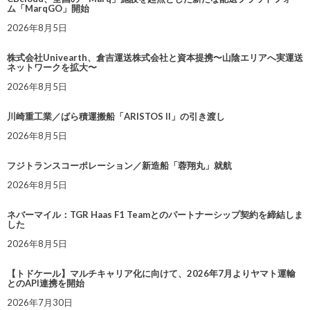
ム「MarqGO」開始
2026年8月5日
株式会社Univearth、倉吉運送株式会社と資本提携〜山陰エリアへ実運送
ネットワークを拡大〜
2026年8月5日
川崎重工業／ばら積運搬船「ARISTOS II」の引き渡し
2026年8月5日
フジトランスコーポレーション／新造船「蓉翔丸」就航
2026年8月5日
ネバーマイル：TGR Haas F1 Teamとのパートナーシップ契約を締結しま
した
2026年8月5日
【トドケール】マルチキャリア化に向けて、2026年7月よりヤマト運輸
とのAPI連携を開始
2026年7月30日