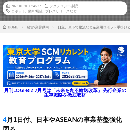
2023.01.30 15:46:37
テクノロジー/製品
ロボット
,
動向/展望
,
プレスリリースなど
経営/業界動向
日立、傘下で物流など産業用ロボット手掛ける日立
HOME
月刊LOGI-BIZ 7月号は「未来を創る輸送改革」 先行企業の
生存戦略を徹底取材
4月1日付、日本やASEANの事業基盤強化
図る