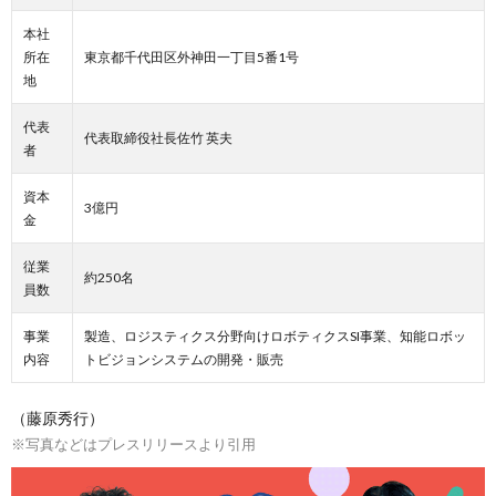
本社
所在
東京都千代田区外神田一丁目5番1号
地
代表
代表取締役社長佐竹 英夫
者
資本
3億円
金
従業
約250名
員数
事業
製造、ロジスティクス分野向けロボティクスSI事業、知能ロボッ
内容
トビジョンシステムの開発・販売
（藤原秀行）
※写真などはプレスリリースより引用