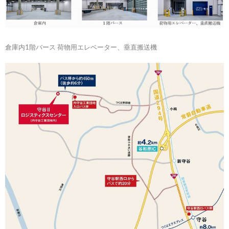
倉庫内1階バース 荷物用エレベーター、垂直搬送機