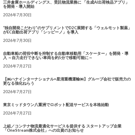
三井倉庫ホールディングス、受託物流業務に 「生成AI出荷検品アプリ」
を開発・導入開始
2026年7月30日
“独自開発こだわり”のサプリメントでD2C展開する「ウェルモット製薬」
がEC自動出荷アプリ「シッピーノ」を導入
2026年7月30日
自動車船の荷役中断を抑制する自動車移動用「スケーター」を開発・導
入 ～自力走行できない車両を約5分で移動可能に～
2026年7月27日
【㈱ハナインターナショナル×星清重機運輸㈱】グループ会社で販売力の
更なる強化ねらう
2026年7月27日
東京ミッドタウン八重洲でロボット配送サービスを本格始動
2026年7月27日
上組／コンテナ物流最適化サービスを提供する スタートアップ企業
「OneStream株式会社」への出資のお知らせ