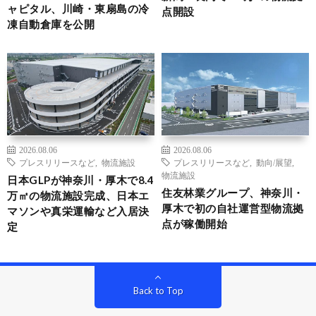
ャピタル、川崎・東扇島の冷
点開設
凍自動倉庫を公開
2026.08.06
2026.08.06
プレスリリースなど
,
物流施設
プレスリリースなど
,
動向/展望
,
物流施設
日本GLPが神奈川・厚木で8.4
住友林業グループ、神奈川・
万㎡の物流施設完成、日本エ
厚木で初の自社運営型物流拠
マソンや真栄運輸など入居決
点が稼働開始
定
Back to Top