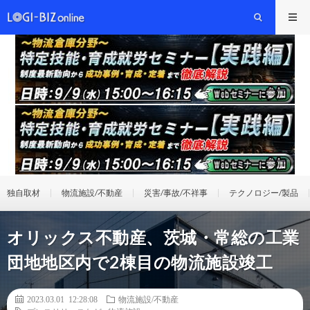
独自取材
物流施設/不動産
災害/事故/不祥事
テクノロジー/製品
オリックス不動産、茨城・常総の工業
団地地区内で2棟目の物流施設竣工
2023.03.01 12:28:08
物流施設/不動産