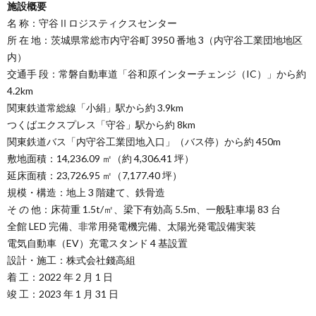
施設概要
名 称：守谷Ⅱロジスティクスセンター
所 在 地：茨城県常総市内守谷町 3950 番地 3（内守谷工業団地地区
内）
交通手 段：常磐自動車道「谷和原インターチェンジ（IC）」から約
4.2km
関東鉄道常総線「小絹」駅から約 3.9km
つくばエクスプレス「守谷」駅から約 8km
関東鉄道バス「内守谷工業団地入口」（バス停）から約 450m
敷地面積：14,236.09 ㎡（約 4,306.41 坪）
延床面積：23,726.95 ㎡（7,177.40 坪）
規模・構造：地上 3 階建て、鉄骨造
そ の 他：床荷重 1.5t/㎡、梁下有効高 5.5m、一般駐車場 83 台
全館 LED 完備、非常用発電機完備、太陽光発電設備実装
電気自動車（EV）充電スタンド 4 基設置
設計・施工：株式会社錢高組
着 工：2022 年 2 月 1 日
竣 工：2023 年 1 月 31 日