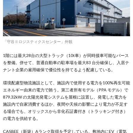
「守谷Ⅱロジスティクスセンター」外観
1階には最大28台の大型トラック（10t車）が同時接車可能なバース
を整備。併せて、普通自動車の駐車場を最大83 台分確保し、入居テ
ナント企業の雇用確保で優位性を持てるよう配慮している。
環境配慮型物流施設として、施設内で使用する電力を100%再生可能
エネルギー由来の電力で賄う。第三者所有モデル（PPA モデル）で
879.32kW の太陽光発電システムを屋根に設置し、発電した電力を
施設内で自家消費するほか、夜間や天候の影響により電力が不足す
る場合でも、オリックスから非化石証書付き（トラッキング付き）
の電力を供給する。
CASBEE（新築）Aランク取得を予定している。敷地内にEV（電気