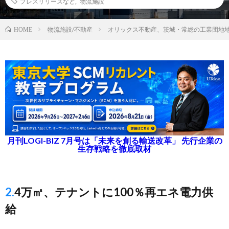
プレスリリースなど
,
物流施設
物流施設/不動産
オリックス不動産、茨城・常総の工業団地地
HOME
月刊LOGI-BIZ 7月号は「未来を創る輸送改革」 先行企業の
生存戦略を徹底取材
2.4万㎡、テナントに100％再エネ電力供
給