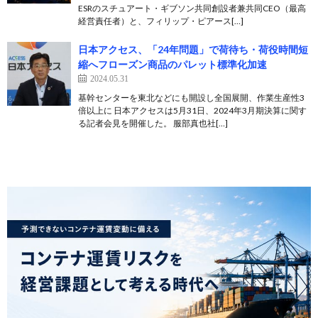
ESRのスチュアート・ギブソン共同創設者兼共同CEO（最高
経営責任者）と、フィリップ・ピアース[…]
日本アクセス、「24年問題」で荷待ち・荷役時間短
縮へフローズン商品のパレット標準化加速
2024.05.31
基幹センターを東北などにも開設し全国展開、作業生産性3
倍以上に 日本アクセスは5月31日、2024年3月期決算に関す
る記者会見を開催した。 服部真也社[…]