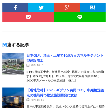
関連する記事
日本GLP、埼玉・上尾で10.5万㎡のマルチテナント
型施設着工
2022.09.01
24年3月竣工予定、従業員と地域住民双方の健康に寄与目指
す 日本GLPは9月1日、埼玉県上尾市で総延床面積約10万
5000平方メートルの物流施設「GL[…]
【現地取材】ESR・ギブソン共同CEO、中継輸送拠
点の機能持つ物流施設開発に意欲
2026.05.13
日本の事業戦略説明、需給バランス改善で賃料上昇にも期待