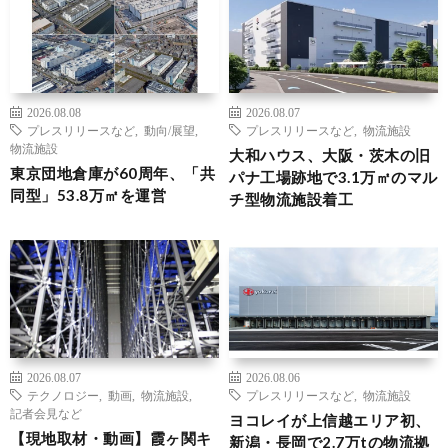
2026.08.08
2026.08.07
プレスリリースなど
,
動向/展望
,
プレスリリースなど
,
物流施設
物流施設
大和ハウス、大阪・茨木の旧
東京団地倉庫が60周年、「共
パナ工場跡地で3.1万㎡のマル
同型」53.8万㎡を運営
チ型物流施設着工
2026.08.07
2026.08.06
テクノロジー
,
動画
,
物流施設
,
プレスリリースなど
,
物流施設
記者会見など
ヨコレイが上信越エリア初、
【現地取材・動画】霞ヶ関キ
新潟・長岡で2.7万tの物流拠