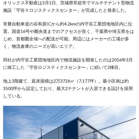
オリックス不動産は3月1日、茨城県常総市でマルチテナント型物流
施設「守谷Ⅱロジスティクスセンター」が完成したと発表した。
常磐自動車道の谷和原ICから約4.2kmの内守谷工業団地地区内に位
置。国道16号や圏央道までのアクセスが良く、千葉県や埼玉県をは
じめ、首都圏全域への配送が可能。周辺にはメーカーの工場が多
く、物流倉庫のニーズが高いエリア。
同社が内守谷工業団地地区内で物流施設を開発したのは2016年3月
に竣工した「守谷ロジスティクスセンター」に続いて2棟目。
地上3階建て、延床面積は2万3726㎡（7,177坪）。最小区画は約
3500坪から設定しており、最大2テナントが入居できる設計を採用
している。