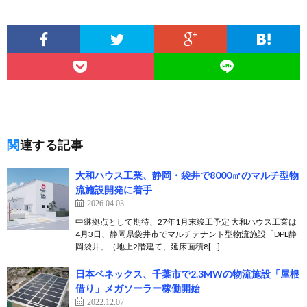
関連する記事
大和ハウス工業、静岡・袋井で8000㎡のマルチ型物
流施設開発に着手
2026.04.03
中継拠点として期待、27年1月末竣工予定 大和ハウス工業は
4月3日、静岡県袋井市でマルチテナント型物流施設「DPL静
岡袋井」（地上2階建て、延床面積8[…]
日本ベネックス、千葉市で2.3MWの物流施設「屋根
借り」メガソーラー稼働開始
2022.12.07