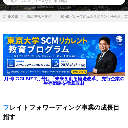
海外
,
プレスリリースなど
,
物流施設
物流施設/不動産
SGHDグループのエクスポランカ子会社、
HOME
月刊LOGI-BIZ 7月号は「未来を創る輸送改革」 先行企業の
生存戦略を徹底取材
フレイトフォワーディング事業の成長目
指す