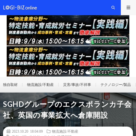
独自取材
物流施設/不動産
災害/事故/不祥事
テクノロジー/製品
SGHDグループのエクスポランカ子会
社、英国の事業拡大へ倉庫開設
2023.10.20 18:04:09
物流施設/不動産