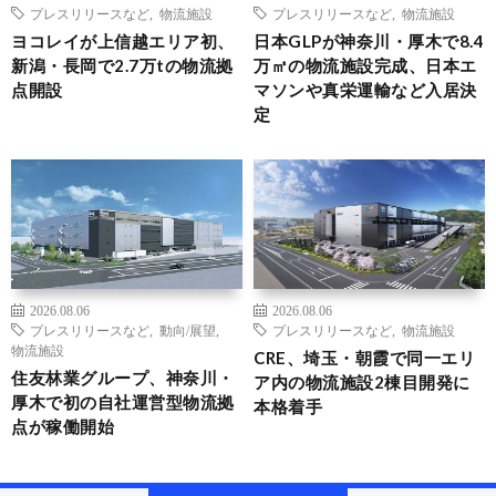
プレスリリースなど
,
物流施設
プレスリリースなど
,
物流施設
ヨコレイが上信越エリア初、
日本GLPが神奈川・厚木で8.4
新潟・長岡で2.7万tの物流拠
万㎡の物流施設完成、日本エ
点開設
マソンや真栄運輸など入居決
定
2026.08.06
2026.08.06
プレスリリースなど
,
動向/展望
,
プレスリリースなど
,
物流施設
物流施設
CRE、埼玉・朝霞で同一エリ
住友林業グループ、神奈川・
ア内の物流施設2棟目開発に
厚木で初の自社運営型物流拠
本格着手
点が稼働開始