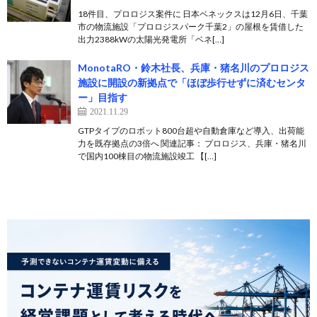
18件目、プロロジス案件に 日本ベネックスは12月6日、千葉
市の物流施設「プロロジスパーク千葉2」の屋根を賃借した
出力2388kWの太陽光発電所「ベネ[…]
MonotaRO・鈴木社長、兵庫・猪名川のプロロジス
施設に開設の新拠点で「ほぼ歩行せずに済むセンタ
ー」目指す
2021.11.29
GTPタイプのロボット800台超や自動倉庫など導入、出荷能
力を既存拠点の3倍へ 関連記事： プロロジス、兵庫・猪名川
で国内100棟目の物流施設竣工 【[…]