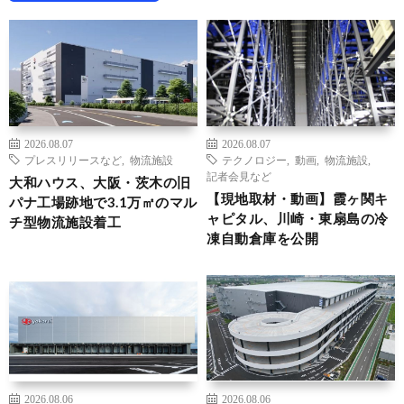
2026.08.07
2026.08.07
プレスリリースなど
,
物流施設
テクノロジー
,
動画
,
物流施設
,
記者会見など
大和ハウス、大阪・茨木の旧
【現地取材・動画】霞ヶ関キ
パナ工場跡地で3.1万㎡のマル
ャピタル、川崎・東扇島の冷
チ型物流施設着工
凍自動倉庫を公開
2026.08.06
2026.08.06