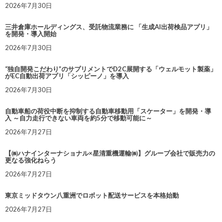
2026年7月30日
三井倉庫ホールディングス、受託物流業務に 「生成AI出荷検品アプリ」
を開発・導入開始
2026年7月30日
“独自開発こだわり”のサプリメントでD2C展開する「ウェルモット製薬」
がEC自動出荷アプリ「シッピーノ」を導入
2026年7月30日
自動車船の荷役中断を抑制する自動車移動用「スケーター」を開発・導
入 ～自力走行できない車両を約5分で移動可能に～
2026年7月27日
【㈱ハナインターナショナル×星清重機運輸㈱】グループ会社で販売力の
更なる強化ねらう
2026年7月27日
東京ミッドタウン八重洲でロボット配送サービスを本格始動
2026年7月27日