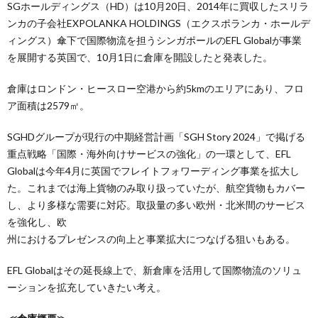
SGホールディングス（HD）は10月20日、2014年に買収したスリラ
ンカの子会社EXPOLANKA HOLDINGS（エクスポランカ・ホールデ
ィングス）傘下で国際物流を担うシンガポールのEFL Globalが事業
を展開する英国で、10月1日に倉庫を開設したと発表した。
倉庫はロンドン・ヒースロー空港から約5kmのエリアにあり、フロ
ア面積は2579㎡。
SGHDグループが現行の中期経営計画「SGH Story 2024」で掲げる
重点戦略「国際・海外向けサービスの強化」の一環として、EFL
Globalは今年4月に英国でフレイトフォワーディング事業を拡大し
た。これまでは海上貨物のみ取り扱っていたが、航空貨物もカバー
し、より多様な需要に対応。取扱量の多い欧州・北米間のサービス
を強化し、欧
州におけるプレゼンスの向上と事業拡大につなげる狙いもある。
EFL Globalはその延長線上で、新倉庫を活用して国際物流のソリュ
ーションを拡充していきたい考え。