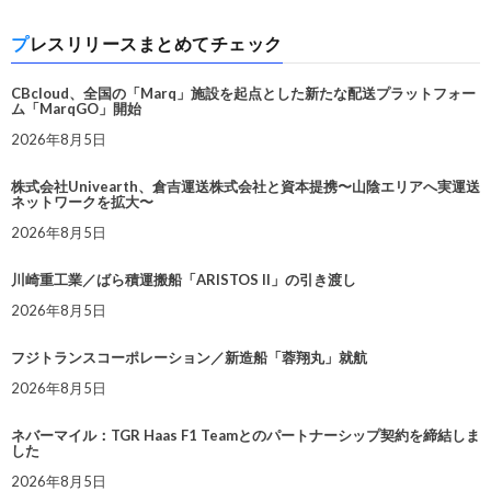
プレスリリースまとめてチェック
CBcloud、全国の「Marq」施設を起点とした新たな配送プラットフォー
ム「MarqGO」開始
2026年8月5日
株式会社Univearth、倉吉運送株式会社と資本提携〜山陰エリアへ実運送
ネットワークを拡大〜
2026年8月5日
川崎重工業／ばら積運搬船「ARISTOS II」の引き渡し
2026年8月5日
フジトランスコーポレーション／新造船「蓉翔丸」就航
2026年8月5日
ネバーマイル：TGR Haas F1 Teamとのパートナーシップ契約を締結しま
した
2026年8月5日