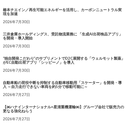
椿本チエイン／再生可能エネルギーを活用し、カーボンニュートラル実
現を加速
2026年7月30日
三井倉庫ホールディングス、受託物流業務に 「生成AI出荷検品アプリ」
を開発・導入開始
2026年7月30日
“独自開発こだわり”のサプリメントでD2C展開する「ウェルモット製薬」
がEC自動出荷アプリ「シッピーノ」を導入
2026年7月30日
自動車船の荷役中断を抑制する自動車移動用「スケーター」を開発・導
入 ～自力走行できない車両を約5分で移動可能に～
2026年7月27日
【㈱ハナインターナショナル×星清重機運輸㈱】グループ会社で販売力の
更なる強化ねらう
2026年7月27日