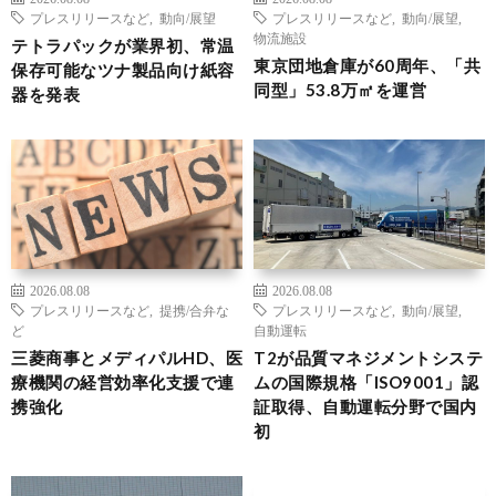
プレスリリースなど
,
動向/展望
プレスリリースなど
,
動向/展望
,
物流施設
テトラパックが業界初、常温
東京団地倉庫が60周年、「共
保存可能なツナ製品向け紙容
同型」53.8万㎡を運営
器を発表
2026.08.08
2026.08.08
プレスリリースなど
,
提携/合弁な
プレスリリースなど
,
動向/展望
,
ど
自動運転
三菱商事とメディパルHD、医
T2が品質マネジメントシステ
療機関の経営効率化支援で連
ムの国際規格「ISO9001」認
携強化
証取得、自動運転分野で国内
初