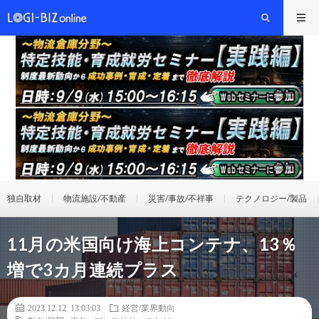
独自取材
物流施設/不動産
災害/事故/不祥事
テクノロジー/製品
11月の米国向け海上コンテナ、13％
増で3カ月連続プラス
2023.12.12 13:03:03
経営/業界動向