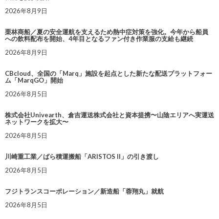
2026年8月9日
栗林商船／夏の安全運航を支えるため熱中症対策を強化。今年から船員
への飲料配布を開始、4年目となるファン付き作業服の支給も継続
2026年8月9日
CBcloud、全国の「Marq」施設を起点とした新たな配送プラットフォー
ム「MarqGO」開始
2026年8月5日
株式会社Univearth、倉吉運送株式会社と資本提携〜山陰エリアへ実運送
ネットワークを拡大〜
2026年8月5日
川崎重工業／ばら積運搬船「ARISTOS II」の引き渡し
2026年8月5日
フジトランスコーポレーション／新造船「蓉翔丸」就航
2026年8月5日