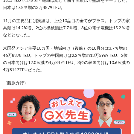
1813TEUで上位国・地域は総じて前年実績比で堅調をキープした。
日本は17.8％増の3万4879TEU。
11月の主要品目別実績は、上位10品目の全てがプラス。トップの家
具類は14.2%増、2位の機械類は7.7％増、3位の電子電機は15.2％増
などとなった。
米国発アジア主要10カ国・地域向け（復航）の10月分は3.7％増の
46万8878TEU。トップの中国向けは2.2％増の13万5969TEU、2位
の日本向けは12.0％減の4万8474TEU、3位の韓国向けは10.6％減の
4万8147TEUだった。
（藤原秀行）