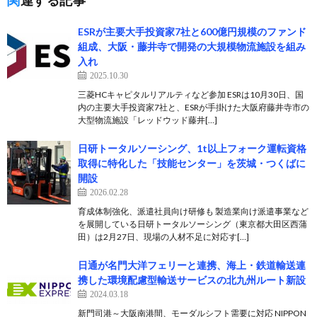
関連する記事
ESRが主要大手投資家7社と600億円規模のファンド
組成、大阪・藤井寺で開発の大規模物流施設を組み
入れ
2025.10.30
三菱HCキャピタルリアルティなど参加 ESRは10月30日、国
内の主要大手投資家7社と、ESRが手掛けた大阪府藤井寺市の
大型物流施設「レッドウッド藤井[…]
日研トータルソーシング、1t以上フォーク運転資格
取得に特化した「技能センター」を茨城・つくばに
開設
2026.02.28
育成体制強化、派遣社員向け研修も 製造業向け派遣事業など
を展開している日研トータルソーシング（東京都大田区西蒲
田）は2月27日、現場の人材不足に対応す[…]
日通が名門大洋フェリーと連携、海上・鉄道輸送連
携した環境配慮型輸送サービスの北九州ルート新設
2024.03.18
新門司港～大阪南港間、モーダルシフト需要に対応 NIPPON