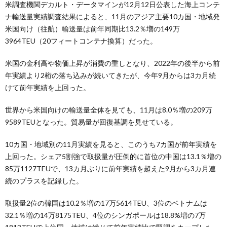
米調査機関デカルト・データマインが12月12日公表した海上コンテ
ナ輸送量実績調査結果によると、11月のアジア主要10カ国・地域発
米国向け（往航）輸送量は前年同期比13.2％増の149万
3964TEU（20フィートコンテナ換算）だった。
米国の金利高や物価上昇が消費の重しとなり、2022年の後半から前
年実績より2桁の落ち込みが続いてきたが、今年9月からは3カ月続
けて前年実績を上回った。
世界から米国向けの輸送量全体を見ても、11月は8.0％増の209万
9589TEUとなった。貿易量が回復基調を見せている。
10カ国・地域別の11月実績を見ると、このうち7カ国が前年実績を
上回った。シェア5割強で取扱量が圧倒的に首位の中国は13.1％増の
85万1127TEUで、13カ月ぶりに前年実績を超えた9月から3カ月連
続のプラスを記録した。
取扱量2位の韓国は10.2％増の17万5614TEU、3位のベトナムは
32.1％増の14万8175TEU、4位のシンガポールは18.8%増の7万