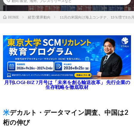
動向/展望
,
海外
,
プレスリリースなど
経営/業界動向
11月の米国向け海上コンテナ、13％増で3カ
HOME
月刊LOGI-BIZ 7月号は「未来を創る輸送改革」 先行企業の
生存戦略を徹底取材
米デカルト・データマイン調査、中国は2
桁の伸び