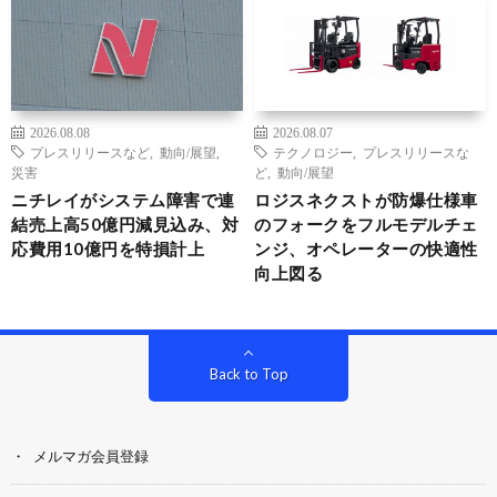
2026.08.08
2026.08.07
プレスリリースなど
,
動向/展望
,
テクノロジー
,
プレスリリースな
災害
ど
,
動向/展望
ニチレイがシステム障害で連
ロジスネクストが防爆仕様車
結売上高50億円減見込み、対
のフォークをフルモデルチェ
応費用10億円を特損計上
ンジ、オペレーターの快適性
向上図る
Back to Top
メルマガ会員登録