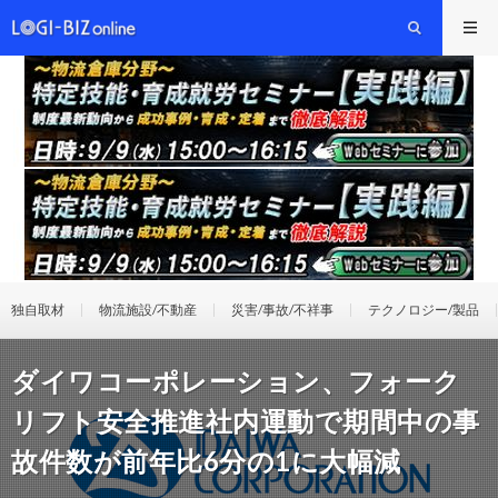
独自取材
物流施設/不動産
災害/事故/不祥事
テクノロジー/製品
ダイワコーポレーション、フォーク
リフト安全推進社内運動で期間中の事
故件数が前年比6分の1に大幅減