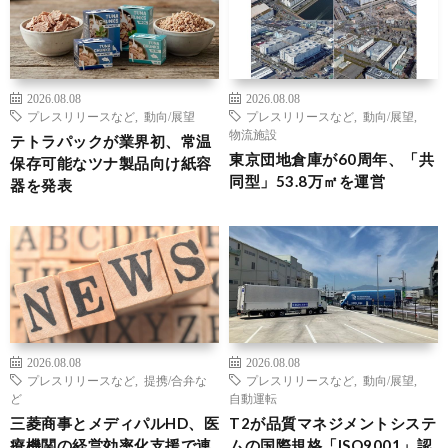
2026.08.08
2026.08.08
プレスリリースなど
,
動向/展望
プレスリリースなど
,
動向/展望
,
物流施設
テトラパックが業界初、常温
東京団地倉庫が60周年、「共
保存可能なツナ製品向け紙容
同型」53.8万㎡を運営
器を発表
2026.08.08
2026.08.08
プレスリリースなど
,
提携/合弁な
プレスリリースなど
,
動向/展望
,
ど
自動運転
三菱商事とメディパルHD、医
T2が品質マネジメントシステ
療機関の経営効率化支援で連
ムの国際規格「ISO9001」認