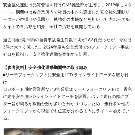
安全強化運動は品質管理を行うQMS推進部が主導し、2019年にスタ
ート。期間中は各営業所内で社員の中から選出した安全強化運動リ
ーダーが声掛けや見回り、勉強会の実施などを担い、社内ポータル
サイトで各活動を紹介、全社で活動を展開している。
過去4回は期間内の自責事故発生件数平均が16.3件だったが、今回は
3件と大きく減った。2024年度も全営業所でのフォークリフト事故
ゼロを目指し、安全強化運動を実施する計画。
【参考資料】安全強化運動期間中の取り組み
■リーチフォークリフトに安全用 LED ラインライトアーチを取り付
け
ロジポート川崎営業所など3営業所はリーチフォークリフトに、青色
に光る安全用LEDラインライトアーチを設置。バック走行の際にブ
ザー音が鳴るが稼働台数が多いと分かりづらいため、歩行者や他の
フォークリフトから視覚でも位置が分かるようにライトを加えてい
る。