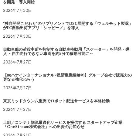
を開発・導入開始
2026年7月30日
“独自開発こだわり”のサプリメントでD2C展開する「ウェルモット製薬」
がEC自動出荷アプリ「シッピーノ」を導入
2026年7月30日
自動車船の荷役中断を抑制する自動車移動用「スケーター」を開発・導
入 ～自力走行できない車両を約5分で移動可能に～
2026年7月27日
【㈱ハナインターナショナル×星清重機運輸㈱】グループ会社で販売力の
更なる強化ねらう
2026年7月27日
東京ミッドタウン八重洲でロボット配送サービスを本格始動
2026年7月27日
上組／コンテナ物流最適化サービスを提供する スタートアップ企業
「OneStream株式会社」への出資のお知らせ
2026年7月21日