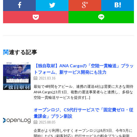
関連する記事
【独自取材】ANA Cargoの「空陸一貫輸送」プラッ
トフォーム、新サービス開発にも注力
2021.03.16
最短で4時間をアピール、連携の運送6社は需要に大きな期待
ANA Cargoは3月1日、複数の運送事業者らと連携し、多様な
空陸一貫輸送サービスを提供す[…]
オープンロジ、CS代行サービスで「固定費ゼロ・従
量課金」プラン新設
2025.08.05
企業がより利用しやすく オープンロジは8月5日、今年5月に
開始したCS（顧客対応）代行サービスの料金プランを刷新