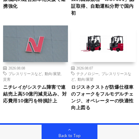
携強化
証取得、自動運転分野で国内
初
2026.08.08
2026.08.07
プレスリリースなど
,
動向/展望
,
テクノロジー
,
プレスリリースな
災害
ど
,
動向/展望
ニチレイがシステム障害で連
ロジスネクストが防爆仕様車
結売上高50億円減見込み、対
のフォークをフルモデルチェ
応費用10億円を特損計上
ンジ、オペレーターの快適性
向上図る
Back to Top