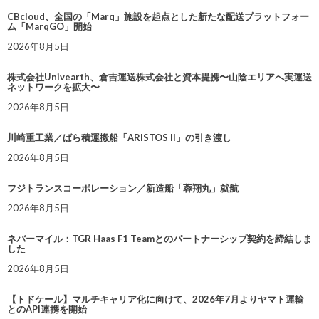
CBcloud、全国の「Marq」施設を起点とした新たな配送プラットフォー
ム「MarqGO」開始
2026年8月5日
株式会社Univearth、倉吉運送株式会社と資本提携〜山陰エリアへ実運送
ネットワークを拡大〜
2026年8月5日
川崎重工業／ばら積運搬船「ARISTOS II」の引き渡し
2026年8月5日
フジトランスコーポレーション／新造船「蓉翔丸」就航
2026年8月5日
ネバーマイル：TGR Haas F1 Teamとのパートナーシップ契約を締結しま
した
2026年8月5日
【トドケール】マルチキャリア化に向けて、2026年7月よりヤマト運輸
とのAPI連携を開始