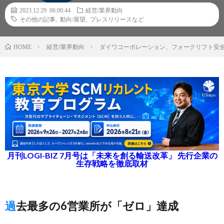
2023.12.29 06:00:44
経営/業界動向
その他の記事
,
動向/展望
,
プレスリリースなど
経営/業界動向
ダイワコーポレーション、フォークリフト安全
HOME
月刊LOGI-BIZ 7月号は「未来を創る輸送改革」 先行企業の
生存戦略を徹底取材
過去最多の6営業所が「ゼロ」達成