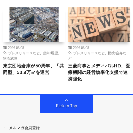
2026.08.08
2026.08.08
プレスリリースなど
,
動向/展望
,
プレスリリースなど
,
提携/合弁な
物流施設
ど
東京団地倉庫が60周年、「共
三菱商事とメディパルHD、医
同型」53.8万㎡を運営
療機関の経営効率化支援で連
携強化
Back to Top
メルマガ会員登録