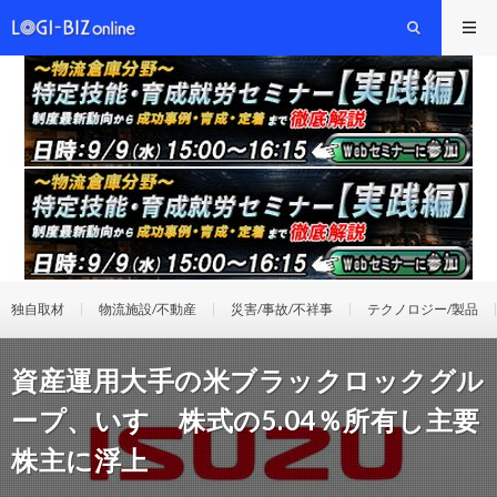
独自取材
物流施設/不動産
災害/事故/不祥事
テクノロジー/製品
資産運用大手の米ブラックロックグル
ープ、いすゞ株式の5.04％所有し主要
株主に浮上