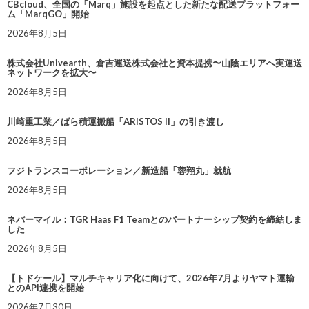
CBcloud、全国の「Marq」施設を起点とした新たな配送プラットフォー
ム「MarqGO」開始
2026年8月5日
株式会社Univearth、倉吉運送株式会社と資本提携〜山陰エリアへ実運送
ネットワークを拡大〜
2026年8月5日
川崎重工業／ばら積運搬船「ARISTOS II」の引き渡し
2026年8月5日
フジトランスコーポレーション／新造船「蓉翔丸」就航
2026年8月5日
ネバーマイル：TGR Haas F1 Teamとのパートナーシップ契約を締結しま
した
2026年8月5日
【トドケール】マルチキャリア化に向けて、2026年7月よりヤマト運輸
とのAPI連携を開始
2026年7月30日