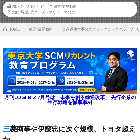
2023.12.22 06:00:17
経営/業界動向
動向/展望
,
海外
,
プレスリリースなど
経営/業界動向
資産運用大手の米ブラックロックグループ、い
HOME
月刊LOGI-BIZ 7月号は「未来を創る輸送改革」 先行企業の
生存戦略を徹底取材
三菱商事や伊藤忠に次ぐ規模、トヨタ超え
か