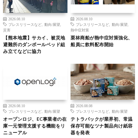
2026.08.10
2026.08.10
プレスリリースなど
,
動向/展望
,
プレスリリースなど
,
動向/展望
,
災害
熱中症対策
【熊本地震】サカイ、被災地
栗林商船が熱中症対策強化、
避難所のダンボールベッド組
船員に飲料配布開始
み立てなどに協力
2026.08.10
2026.08.08
プレスリリースなど
,
動向/展望
プレスリリースなど
,
動向/展望
オープンロジ、EC事業者の在
テトラパックが業界初、常温
庫一元管理支援する機能をリ
保存可能なツナ製品向け紙容
ニューアル
器を発表