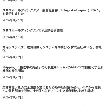
2026年8月10日
ＳＢＳホールディングス／「統合報告書（Integrated report）2026」
を発行しました
2026年8月10日
ＳＢＳホールディングス／DEI座談会を開催
2026年8月10日
両備システムズ、物流自動化システムを手掛ける 株式会社APTを子会社
化
2026年8月9日
Shippio、「輸送中の商品」の可視化をInvoiceのAI-OCRで自動化する新
機能を提供開始
2026年8月9日
栗林商船／夏の安全運航を支えるため熱中症対策を強化。今年から船員
への飲料配布を開始、4年目となるファン付き作業服の支給も継続
2026年8月9日