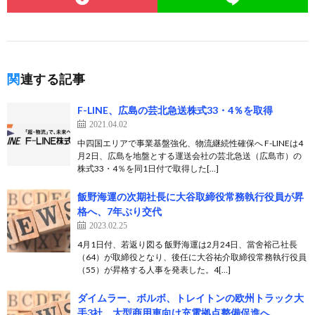
関連する記事
F-LINE、広島の芸北急送株式33・4％を取得
2021.04.02
中四国エリアで事業基盤強化、物流継続性確保へ F-LINEは4
月2日、広島を地盤とする運送会社の芸北急送（広島市）の
株式33・4％を同1日付で取得した[…]
飯野海運の次期社長に大谷取締役常務執行役員が昇
格へ、7年ぶり交代
2023.02.25
4月1日付、若返り図る 飯野海運は2月24日、當舍裕己社長
（64）が取締役となり、後任に大谷祐介取締役常務執行役員
（55）が昇格する人事を発表した。4[…]
ダイムラー、ボルボ、トレイトンの欧州トラック大
手3社、大型商用車向け充電拠点整備促進へ