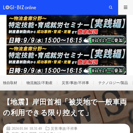
独自取材
物流施設/不動産
災害/事故/不祥事
テクノロジー/製品
【地震】岸田首相「被災地で一般車両
の利用できる限り控えて」
2024.01.04 18:31:49
災害/事故/不祥事