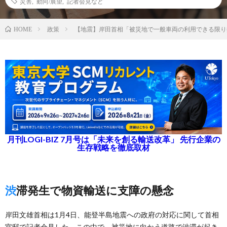
災害
,
動向/展望
,
記者会見など
政策
【地震】岸田首相「被災地で一般車両の利用できる限り
HOME
月刊LOGI-BIZ 7月号は「未来を創る輸送改革」 先行企業の
生存戦略を徹底取材
渋滞発生で物資輸送に支障の懸念
岸田文雄首相は1月4日、能登半島地震への政府の対応に関して首相
官邸で記者会見した。この中で、被災地に向かう道路で渋滞が起き