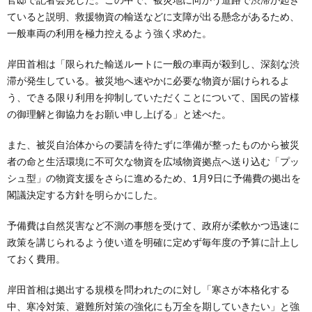
ていると説明、救援物資の輸送などに支障が出る懸念があるため、
一般車両の利用を極力控えるよう強く求めた。
岸田首相は「限られた輸送ルートに一般の車両が殺到し、深刻な渋
滞が発生している。被災地へ速やかに必要な物資が届けられるよ
う、できる限り利用を抑制していただくことについて、国民の皆様
の御理解と御協力をお願い申し上げる」と述べた。
また、被災自治体からの要請を待たずに準備が整ったものから被災
者の命と生活環境に不可欠な物資を広域物資拠点へ送り込む「プッ
シュ型」の物資支援をさらに進めるため、1月9日に予備費の拠出を
閣議決定する方針を明らかにした。
予備費は自然災害など不測の事態を受けて、政府が柔軟かつ迅速に
政策を講じられるよう使い道を明確に定めず毎年度の予算に計上し
ておく費用。
岸田首相は拠出する規模を問われたのに対し「寒さが本格化する
中、寒冷対策、避難所対策の強化にも万全を期していきたい」と強