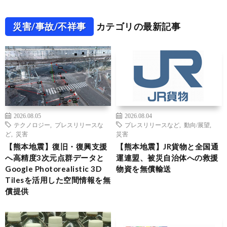
災害/事故/不祥事
カテゴリの最新記事
2026.08.05
2026.08.04
テクノロジー
,
プレスリリースな
プレスリリースなど
,
動向/展望
,
ど
,
災害
災害
【熊本地震】復旧・復興支援
【熊本地震】JR貨物と全国通
へ高精度3次元点群データと
運連盟、被災自治体への救援
Google Photorealistic 3D
物資を無償輸送
Tilesを活用した空間情報を無
償提供