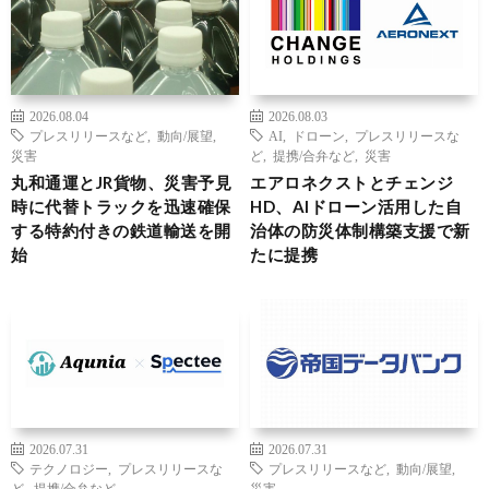
2026.08.04
2026.08.03
プレスリリースなど
,
動向/展望
,
AI
,
ドローン
,
プレスリリースな
災害
ど
,
提携/合弁など
,
災害
丸和通運とJR貨物、災害予見
エアロネクストとチェンジ
時に代替トラックを迅速確保
HD、AIドローン活用した自
する特約付きの鉄道輸送を開
治体の防災体制構築支援で新
始
たに提携
2026.07.31
2026.07.31
テクノロジー
,
プレスリリースな
プレスリリースなど
,
動向/展望
,
ど
,
提携/合弁など
災害