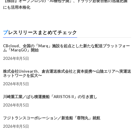
【独自】オープンロジの「AI梱包予測」、トラック必要台数の迅速把握
にも活用本格化
プレスリリースまとめてチェック
CBcloud、全国の「Marq」施設を起点とした新たな配送プラットフォー
ム「MarqGO」開始
2026年8月5日
株式会社Univearth、倉吉運送株式会社と資本提携〜山陰エリアへ実運送
ネットワークを拡大〜
2026年8月5日
川崎重工業／ばら積運搬船「ARISTOS II」の引き渡し
2026年8月5日
フジトランスコーポレーション／新造船「蓉翔丸」就航
2026年8月5日