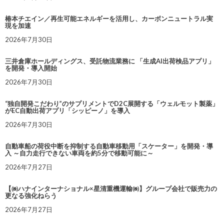
椿本チエイン／再生可能エネルギーを活用し、カーボンニュートラル実
現を加速
2026年7月30日
三井倉庫ホールディングス、受託物流業務に 「生成AI出荷検品アプリ」
を開発・導入開始
2026年7月30日
“独自開発こだわり”のサプリメントでD2C展開する「ウェルモット製薬」
がEC自動出荷アプリ「シッピーノ」を導入
2026年7月30日
自動車船の荷役中断を抑制する自動車移動用「スケーター」を開発・導
入 ～自力走行できない車両を約5分で移動可能に～
2026年7月27日
【㈱ハナインターナショナル×星清重機運輸㈱】グループ会社で販売力の
更なる強化ねらう
2026年7月27日