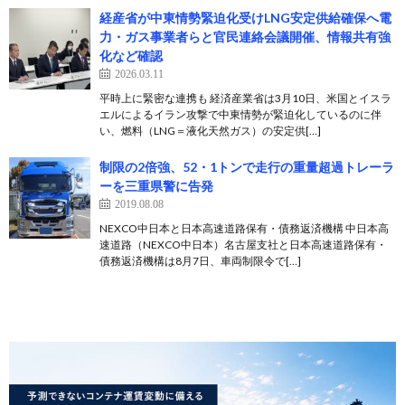
経産省が中東情勢緊迫化受けLNG安定供給確保へ電
力・ガス事業者らと官民連絡会議開催、情報共有強
化など確認
2026.03.11
平時上に緊密な連携も 経済産業省は3月10日、米国とイスラ
エルによるイラン攻撃で中東情勢が緊迫化しているのに伴
い、燃料（LNG＝液化天然ガス）の安定供[…]
制限の2倍強、52・1トンで走行の重量超過トレーラ
ーを三重県警に告発
2019.08.08
NEXCO中日本と日本高速道路保有・債務返済機構 中日本高
速道路（NEXCO中日本）名古屋支社と日本高速道路保有・
債務返済機構は8月7日、車両制限令で[…]