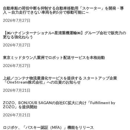
自動車船の荷役中断を抑制する自動車移動用「スケーター」を開発・導
入 ～自力走行できない車両を約5分で移動可能に～
2026年7月27日
【㈱ハナインターナショナル×星清重機運輸㈱】グループ会社で販売力の
更なる強化ねらう
2026年7月27日
東京ミッドタウン八重洲でロボット配送サービスを本格始動
2026年7月27日
上組／コンテナ物流最適化サービスを提供する スタートアップ企業
「OneStream株式会社」への出資のお知らせ
2026年7月21日
ZOZO、BONJOUR SAGANの自社EC拡大に向け「Fulfillment by
ZOZO」を提供開始
2026年7月21日
ロジポケ、「パスキー認証（MFA）」機能をリリース