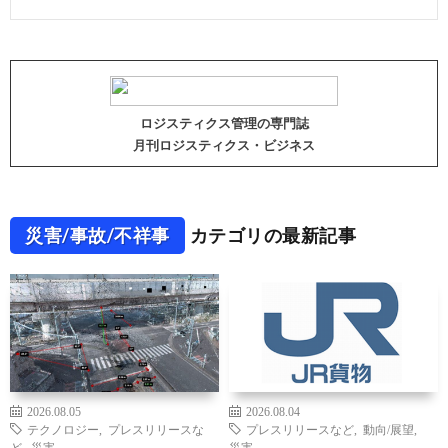
ロジスティクス管理の専門誌
月刊ロジスティクス・ビジネス
災害/事故/不祥事
カテゴリの最新記事
2026.08.05
2026.08.04
テクノロジー
,
プレスリリースな
プレスリリースなど
,
動向/展望
,
ど
,
災害
災害