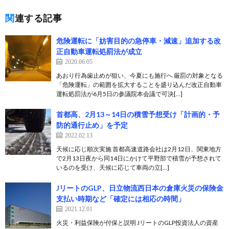
関連する記事
危険運転に「妨害目的の急停車・減速」追加する改
正自動車運転処罰法が成立
2020.06.05
あおり行為歯止めが狙い、今夏にも施行へ 厳罰の対象となる
「危険運転」の範囲を拡大することを盛り込んだ改正自動車
運転処罰法が6月5日の参議院本会議で可決[…]
首都高、2月13～14日の積雪予想受け「計画的・予
防的通行止め」を予定
2022.02.13
天候に応じ順次実施 首都高速道路会社は2月12日、関東地方
で2月13日夜から同14日にかけて平野部で積雪が予想されて
いるのを受け、天候に応じて車両の立[…]
JリートのGLP、日立物流西日本の倉庫火災の保険金
支払い時期など「確定には相応の時間」
2021.12.01
火災・利益保険が付保と説明 JリートのGLP投資法人の資産