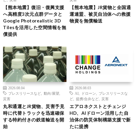
【熊本地震】復旧・復興支援
【熊本地震】JR貨物と全国通
へ高精度3次元点群データと
運連盟、被災自治体への救援
Google Photorealistic 3D
物資を無償輸送
Tilesを活用した空間情報を無
償提供
2026.08.04
2026.08.03
プレスリリースなど
,
動向/展望
,
AI
,
ドローン
,
プレスリリースな
災害
ど
,
提携/合弁など
,
災害
丸和通運とJR貨物、災害予見
エアロネクストとチェンジ
時に代替トラックを迅速確保
HD、AIドローン活用した自
する特約付きの鉄道輸送を開
治体の防災体制構築支援で新
始
たに提携