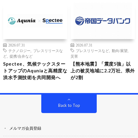
2026.07.31
2026.07.31
テクノロジー
,
プレスリリースな
プレスリリースなど
,
動向/展望
,
ど
,
提携/合弁など
災害
Spectee、気候テックスター
【熊本地震】「震度5強」以
トアップのAquniaと高精度な
上の被災地域に2.2万社、県外
洪水予測技術を共同開発へ
が2割
Back to Top
メルマガ会員登録