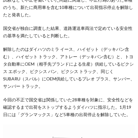
のうち、新たに商用車を含む10車種について出荷指示停止を解除し
たと発表した。
国交省が独自に調査した結果、道路運送車両法で定めている安全性
の基準を満たしていると判断した。
解除したのはダイハツのミラ イース、ハイゼット（デッキバン含
む）、ハイゼット トラック、アトレー（デッキバン含む）と、トヨ
タ自動車にOEM（相手先ブランドによる生産）供給しているピクシ
ス エポック、ピクシス バン、ピクシス トラック、同じく
SUBARU（スバル）にOEM供給しているプレオ プラス、サンバー、
サンバー トラック。
今回の不正で国交省は関係していた28車種を対象に、安全性などを
確認するまで出荷をストップするようダイハツに指示した。1月19
日には「グランマックス」など5車種の出荷停止を解除していた。