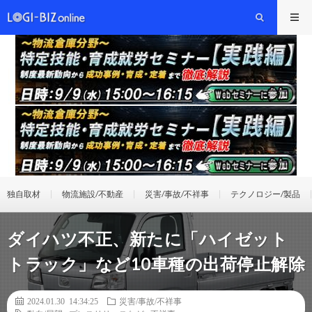
独自取材
物流施設/不動産
災害/事故/不祥事
テクノロジー/製品
ダイハツ不正、新たに「ハイゼット
トラック」など10車種の出荷停止解除
2024.01.30 14:34:25
災害/事故/不祥事