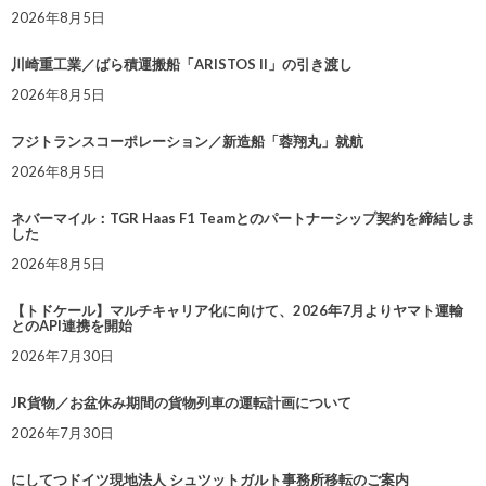
2026年8月5日
川崎重工業／ばら積運搬船「ARISTOS II」の引き渡し
2026年8月5日
フジトランスコーポレーション／新造船「蓉翔丸」就航
2026年8月5日
ネバーマイル：TGR Haas F1 Teamとのパートナーシップ契約を締結しま
した
2026年8月5日
【トドケール】マルチキャリア化に向けて、2026年7月よりヤマト運輸
とのAPI連携を開始
2026年7月30日
JR貨物／お盆休み期間の貨物列車の運転計画について
2026年7月30日
にしてつドイツ現地法人 シュツットガルト事務所移転のご案内