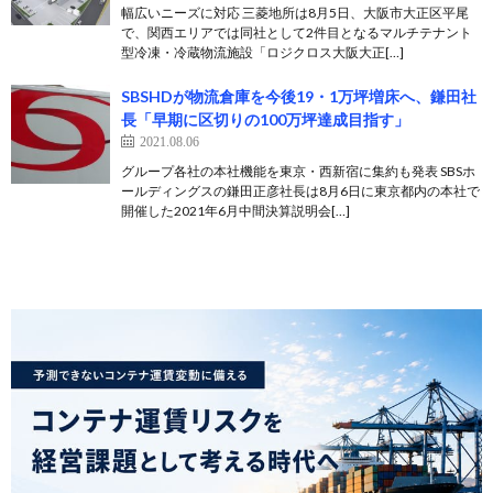
幅広いニーズに対応 三菱地所は8月5日、大阪市大正区平尾
で、関西エリアでは同社として2件目となるマルチテナント
型冷凍・冷蔵物流施設「ロジクロス大阪大正[…]
SBSHDが物流倉庫を今後19・1万坪増床へ、鎌田社
長「早期に区切りの100万坪達成目指す」
2021.08.06
グループ各社の本社機能を東京・西新宿に集約も発表 SBSホ
ールディングスの鎌田正彦社長は8月6日に東京都内の本社で
開催した2021年6月中間決算説明会[…]