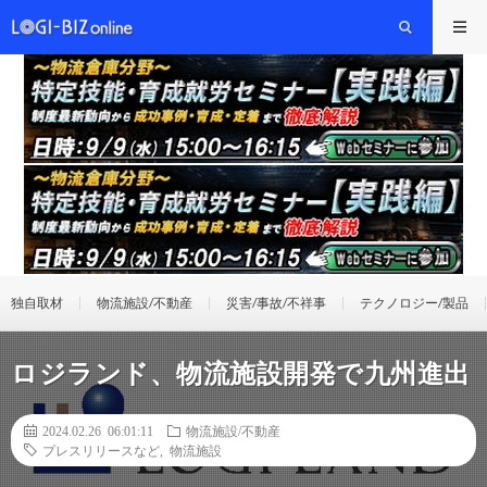
独自取材
物流施設/不動産
災害/事故/不祥事
テクノロジー/製品
ロジランド、物流施設開発で九州進出
2024.02.26 06:01:11
物流施設/不動産
プレスリリースなど
,
物流施設