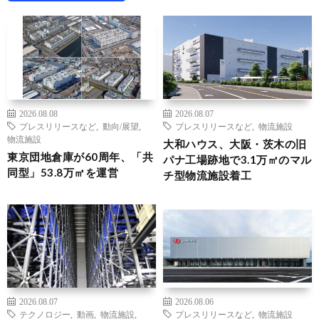
2026.08.08
2026.08.07
プレスリリースなど
,
動向/展望
,
プレスリリースなど
,
物流施設
物流施設
大和ハウス、大阪・茨木の旧
東京団地倉庫が60周年、「共
パナ工場跡地で3.1万㎡のマル
同型」53.8万㎡を運営
チ型物流施設着工
2026.08.07
2026.08.06
テクノロジー
,
動画
,
物流施設
,
プレスリリースなど
,
物流施設