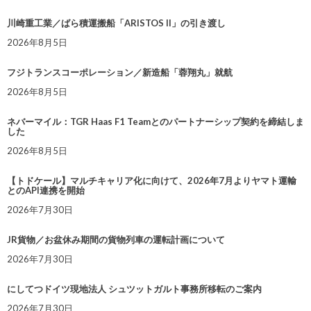
川崎重工業／ばら積運搬船「ARISTOS II」の引き渡し
2026年8月5日
フジトランスコーポレーション／新造船「蓉翔丸」就航
2026年8月5日
ネバーマイル：TGR Haas F1 Teamとのパートナーシップ契約を締結しま
した
2026年8月5日
【トドケール】マルチキャリア化に向けて、2026年7月よりヤマト運輸
とのAPI連携を開始
2026年7月30日
JR貨物／お盆休み期間の貨物列車の運転計画について
2026年7月30日
にしてつドイツ現地法人 シュツットガルト事務所移転のご案内
2026年7月30日