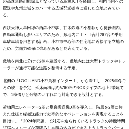
の高速道路の結節点となっている鳥栖JCTを経由し、福岡市内への
配送や九州全域をカバーする広域配送拠点に適した立地とみてい
る。
西鉄天神大牟田線の西鉄小郡駅、甘木鉄道の小郡駅から徒歩圏内。
自動車通勤も多いエリアのため、敷地内にⅠ・Ⅱ合計287台の乗用
車駐車場を用意する計画。小郡市中心部の住宅地に近接する立地の
ため、労働力確保に強みがあると見込んでいる。
敷地を南北に分けて2棟を建設する。敷地内には大型トラックやトレ
ーラーが通行可能な道路を整備する予定。
北側の「LOGI LAND小郡鳥栖インターⅠ」から着工し、2025年冬ご
ろの竣工を予定。延床面積は約6780坪のBOXタイプの地上2階建て
で、1棟借りと分割のいずれにも対応できる設計とする。
荷物用エレベーター2基と垂直搬送機3基を導入し、階層を2層に抑
えた仕様と縦搬送能力で効率的なオペレーションを実現することを
目指す。「2024年問題」で対応を迫られているトラックの待機時間
短縮へスムーズな荷降ろしや積み込みができるようトラックバース