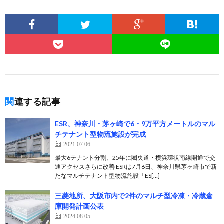
関連する記事
ESR、神奈川・茅ヶ崎で6・9万平方メートルのマル
チテナント型物流施設が完成
2021.07.06
最大6テナント分割、25年に圏央道・横浜環状南線開通で交
通アクセスさらに改善 ESRは7月6日、神奈川県茅ヶ崎市で新
たなマルチテナント型物流施設「ES[…]
三菱地所、大阪市内で2件のマルチ型冷凍・冷蔵倉
庫開発計画公表
2024.08.05