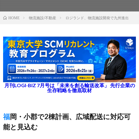
物流施設/不動産
ロジランド、物流施設開発で九州進出
HOME
月刊LOGI-BIZ 7月号は「未来を創る輸送改革」 先行企業の
生存戦略を徹底取材
福岡・小郡で2棟計画、広域配送に対応可
能と見込む