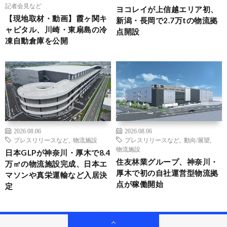
記者会見など
ヨコレイが上信越エリア初、
【現地取材・動画】霞ヶ関キ
新潟・長岡で2.7万tの物流拠
ャピタル、川崎・東扇島の冷
点開設
凍自動倉庫を公開
2026.08.06
2026.08.06
プレスリリースなど
,
物流施設
プレスリリースなど
,
動向/展望
,
物流施設
日本GLPが神奈川・厚木で8.4
住友林業グループ、神奈川・
万㎡の物流施設完成、日本エ
厚木で初の自社運営型物流拠
マソンや真栄運輸など入居決
点が稼働開始
定