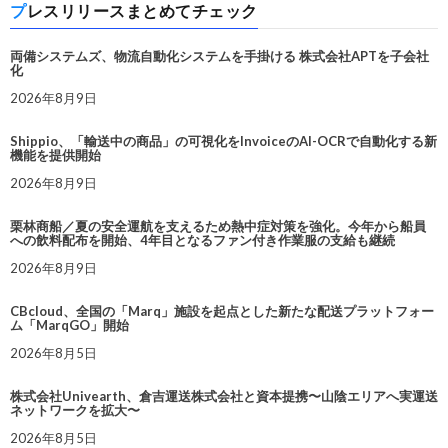
プレスリリースまとめてチェック
両備システムズ、物流自動化システムを手掛ける 株式会社APTを子会社
化
2026年8月9日
Shippio、「輸送中の商品」の可視化をInvoiceのAI-OCRで自動化する新
機能を提供開始
2026年8月9日
栗林商船／夏の安全運航を支えるため熱中症対策を強化。今年から船員
への飲料配布を開始、4年目となるファン付き作業服の支給も継続
2026年8月9日
CBcloud、全国の「Marq」施設を起点とした新たな配送プラットフォー
ム「MarqGO」開始
2026年8月5日
株式会社Univearth、倉吉運送株式会社と資本提携〜山陰エリアへ実運送
ネットワークを拡大〜
2026年8月5日