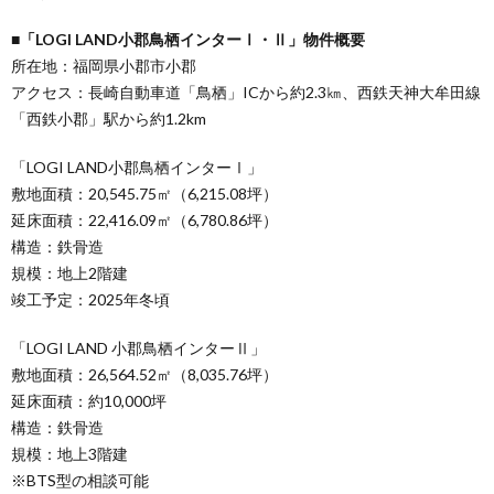
■「LOGI LAND小郡鳥栖インターⅠ・Ⅱ」物件概要
所在地：福岡県小郡市小郡
アクセス：長崎自動車道「鳥栖」ICから約2.3㎞、西鉄天神大牟田線
「西鉄小郡」駅から約1.2km
「LOGI LAND小郡鳥栖インターⅠ」
敷地面積：20,545.75㎡（6,215.08坪）
延床面積：22,416.09㎡（6,780.86坪）
構造：鉄骨造
規模：地上2階建
竣工予定：2025年冬頃
「LOGI LAND 小郡鳥栖インターⅡ」
敷地面積：26,564.52㎡（8,035.76坪）
延床面積：約10,000坪
構造：鉄骨造
規模：地上3階建
※BTS型の相談可能