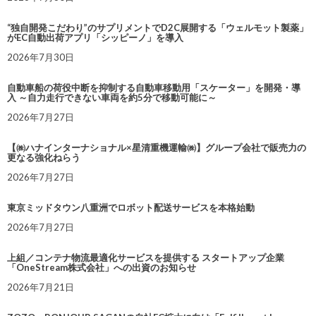
“独自開発こだわり”のサプリメントでD2C展開する「ウェルモット製薬」
がEC自動出荷アプリ「シッピーノ」を導入
2026年7月30日
自動車船の荷役中断を抑制する自動車移動用「スケーター」を開発・導
入 ～自力走行できない車両を約5分で移動可能に～
2026年7月27日
【㈱ハナインターナショナル×星清重機運輸㈱】グループ会社で販売力の
更なる強化ねらう
2026年7月27日
東京ミッドタウン八重洲でロボット配送サービスを本格始動
2026年7月27日
上組／コンテナ物流最適化サービスを提供する スタートアップ企業
「OneStream株式会社」への出資のお知らせ
2026年7月21日