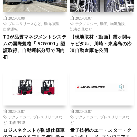
2026.08.08
2026.08.07
プレスリリースなど
,
動向/展望
,
テクノロジー
,
動画
,
物流施設
,
自動運転
記者会見など
T2が品質マネジメントシステ
【現地取材・動画】霞ヶ関キ
ムの国際規格「ISO9001」認
ャピタル、川崎・東扇島の冷
証取得、自動運転分野で国内
凍自動倉庫を公開
初
2026.08.07
2026.08.07
テクノロジー
,
プレスリリースな
テクノロジー
,
プレスリリースな
ど
,
動向/展望
ど
ロジスネクストが防爆仕様車
量子技術のエー・スター・ク
のフォークをフルモデルチェ
ォンタム、JALエンジニアリ