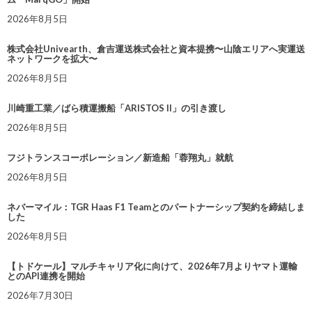
2026年8月5日
株式会社Univearth、倉吉運送株式会社と資本提携〜山陰エリアへ実運送
ネットワークを拡大〜
2026年8月5日
川崎重工業／ばら積運搬船「ARISTOS II」の引き渡し
2026年8月5日
フジトランスコーポレーション／新造船「蓉翔丸」就航
2026年8月5日
ネバーマイル：TGR Haas F1 Teamとのパートナーシップ契約を締結しま
した
2026年8月5日
【トドケール】マルチキャリア化に向けて、2026年7月よりヤマト運輸
とのAPI連携を開始
2026年7月30日