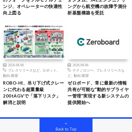
ンジ、オペレーターの快適性
ングから航空機の故障予測分
向上図る
析基盤構築を受託
2026.08.06
2026.08.06
プレスリリースなど
,
ロボット
,
テクノロジー
,
プレスリリースな
動向/展望
ど
,
動向/展望
ROBO-HI、吊り下げ式クレー
ゼロボード、常に最新の情報
ンに代わる超重量級
共有が可能な“動的サプライヤ
200tAGVで「落下リスク」
ー管理”実現する新システムの
解消と説明
提供開始へ
Back to Top