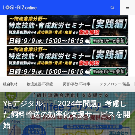
独自取材
物流施設/不動産
災害/事故/不祥事
テクノロジー/製品
YEデジタル、「2024年問題」考慮し
た飼料輸送の効率化支援サービスを開
始