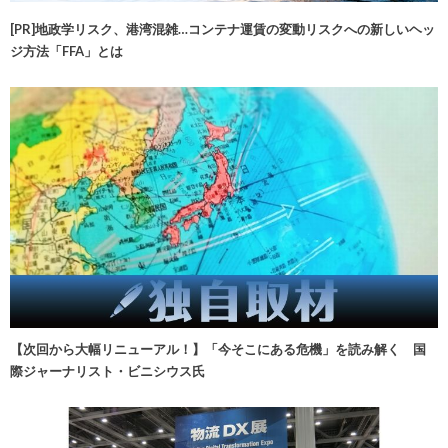
[PR]地政学リスク、港湾混雑…コンテナ運賃の変動リスクへの新しいヘッ
ジ方法「FFA」とは
【次回から大幅リニューアル！】「今そこにある危機」を読み解く 国
際ジャーナリスト・ビニシウス氏