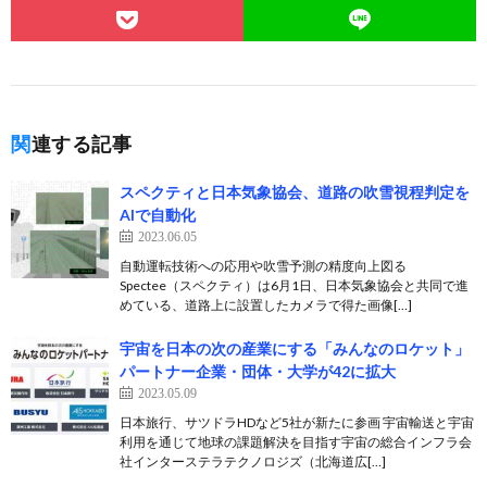
関連する記事
スペクティと日本気象協会、道路の吹雪視程判定を
AIで自動化
2023.06.05
自動運転技術への応用や吹雪予測の精度向上図る
Spectee（スペクティ）は6月1日、日本気象協会と共同で進
めている、道路上に設置したカメラで得た画像[…]
宇宙を日本の次の産業にする「みんなのロケット」
パートナー企業・団体・大学が42に拡大
2023.05.09
日本旅行、サツドラHDなど5社が新たに参画 宇宙輸送と宇宙
利用を通じて地球の課題解決を目指す宇宙の総合インフラ会
社インターステラテクノロジズ（北海道広[…]