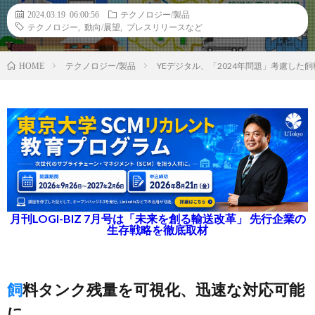
2024.03.19 06:00:56
テクノロジー/製品
テクノロジー
,
動向/展望
,
プレスリリースなど
テクノロジー/製品
YEデジタル、「2024年問題」考慮した
HOME
月刊LOGI-BIZ 7月号は「未来を創る輸送改革」 先行企業の
生存戦略を徹底取材
飼料タンク残量を可視化、迅速な対応可能
に