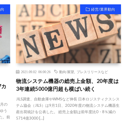
動向
経営/業界動向
2021.09.02 06:00:26
動向/展望
,
プレスリリースなど
物流システム機器の総売上金額、20年度は
7カ
3年連続5000億円超も横ばい続く
JILS調査、自動倉庫やWMSなど伸長 日本ロジスティクスシス
7月の
テム協会（JILS）は9月1日、2020年度の物流システム機器生
ゆう
産出荷統計を公表した。 総売上金額は前年度比0・8％減の
った。前
5714億3000 […]