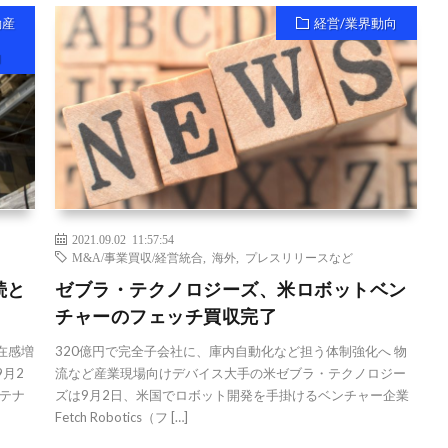
動産
経営/業界動向
向
2021.09.02 11:57:54
M&A/事業買収/経営統合
,
海外
,
プレスリリースなど
続と
ゼブラ・テクノロジーズ、米ロボットベン
チャーのフェッチ買収完了
在感増
320億円で完全子会社に、庫内自動化など担う体制強化へ 物
9月2
流など産業現場向けデバイス大手の米ゼブラ・テクノロジー
テナ
ズは9月2日、米国でロボット開発を手掛けるベンチャー企業
Fetch Robotics（フ […]