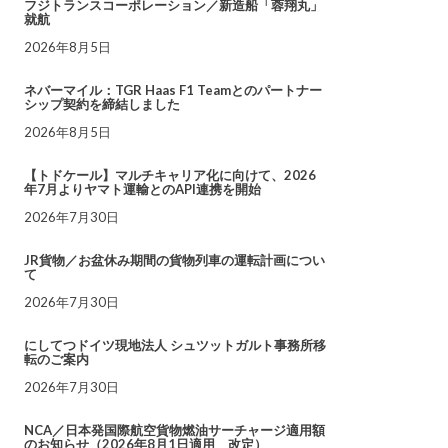
フジトランスコーポレーション／新造船「蓉翔丸」
就航
2026年8月5日
ネバーマイル：TGR Haas F1 Teamとのパートナー
シップ契約を締結しました
2026年8月5日
【トドケール】マルチキャリア化に向けて、2026
年7月よりヤマト運輸とのAPI連携を開始
2026年7月30日
JR貨物／お盆休み期間の貨物列車の運転計画につい
て
2026年7月30日
にしてつドイツ現地法人 シュツットガルト事務所移
転のご案内
2026年7月30日
NCA／日本発国際航空貨物燃油サーチャージ適用額
のお知らせ（2026年8月1日適用 改定）