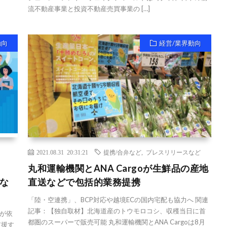
流不動産事業と投資不動産売買事業の […]
動向
経営/業界動向
2021.08.31 20:31:21
提携/合弁など
,
プレスリリースなど
丸和運輸機関とANA Cargoが生鮮品の産地
な
直送などで包括的業務提携
「陸・空連携」、BCP対応や越境ECの国内宅配も協力へ 関連
記事：【独自取材】北海道産のトウモロコシ、収穫当日に首
が依
都圏のスーパーで販売可能 丸和運輸機関とANA Cargoは8月
支援す