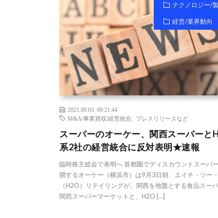
テクノロジー/
経営/業界動向
2021.09.03 09:21:44
M&A/事業買収/経営統合
,
プレスリリースなど
スーパーのオーケー、関西スーパーとH
系2社の経営統合に反対表明★速報
臨時株主総会で表明へ 首都圏でディスカウントスーパ
開するオーケー（横浜市）は9月3日朝、エイチ・ツー
（H2O）リテイリングが、関西を地盤とする食品スー
関西スーパーマーケットと、H2O […]