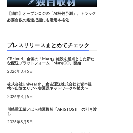
【独自】オープンロジの「AI梱包予測」、トラック
必要台数の迅速把握にも活用本格化
プレスリリースまとめてチェック
CBcloud、全国の「Marq」施設を起点とした新た
な配送プラットフォーム「MarqGO」開始
2026年8月5日
株式会社Univearth、倉吉運送株式会社と資本提
携〜山陰エリアへ実運送ネットワークを拡大〜
2026年8月5日
川崎重工業／ばら積運搬船「ARISTOS II」の引き渡
し
2026年8月5日