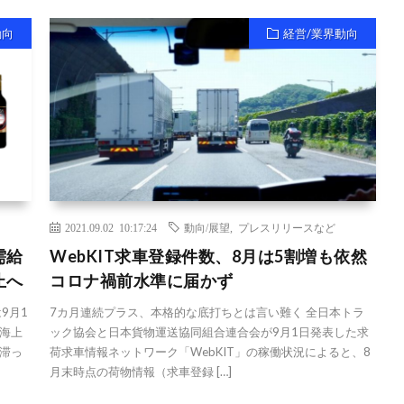
動向
経営/業界動向
2021.09.02 10:17:24
動向/展望
,
プレスリリースなど
需給
WebKIT求車登録件数、8月は5割増も依然
止へ
コロナ禍前水準に届かず
9月1
7カ月連続プラス、本格的な底打ちとは言い難く 全日本トラ
海上
ック協会と日本貨物運送協同組合連合会が9月1日発表した求
滞っ
荷求車情報ネットワーク「WebKIT」の稼働状況によると、8
月末時点の荷物情報（求車登録 […]