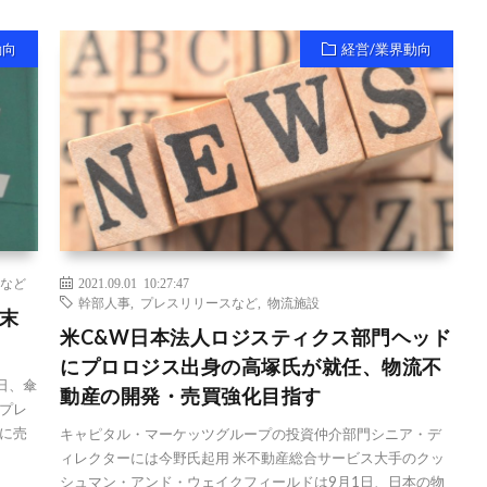
動向
経営/業界動向
など
2021.09.01 10:27:47
幹部人事
,
プレスリリースなど
,
物流施設
末
米C&W日本法人ロジスティクス部門ヘッド
にプロロジス出身の高塚氏が就任、物流不
日、傘
動産の開発・売買強化目指す
プレ
に売
キャピタル・マーケッツグループの投資仲介部門シニア・デ
ィレクターには今野氏起用 米不動産総合サービス大手のクッ
シュマン・アンド・ウェイクフィールドは9月1日、日本の物