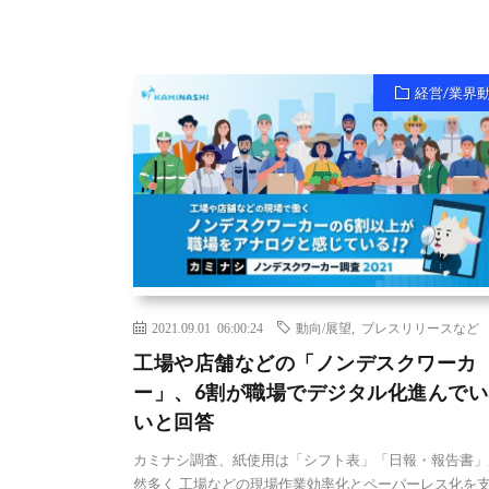
経営/業界
2021.09.01 06:00:24
動向/展望
,
プレスリリースなど
工場や店舗などの「ノンデスクワーカ
ー」、6割が職場でデジタル化進んでい
いと回答
カミナシ調査、紙使用は「シフト表」「日報・報告書」
然多く 工場などの現場作業効率化とペーパーレス化を