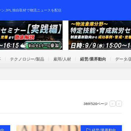
ーン,3PL,独自取材で物流ニュースを配信
事
テクノロジー/製品
雇用/人材
経営/業界動向
データ/
389/520ページ
<
>
動向
経営/業界動向