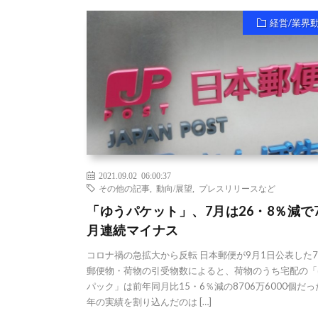
経営/業界
2021.09.02 06:00:37
その他の記事
,
動向/展望
,
プレスリリースなど
「ゆうパケット」、7月は26・8％減で
月連続マイナス
コロナ禍の急拡大から反転 日本郵便が9月1日公表した
郵便物・荷物の引受物数によると、荷物のうち宅配の「
パック」は前年同月比15・6％減の8706万6000個だ
年の実績を割り込んだのは […]