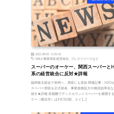
2021.09.03 11:02:41
M&A/事業買収/経営統合
,
プレスリリースなど
スーパーのオーケー、関西スーパーとH
系の経営統合に反対★詳報
臨時株主総会で表明へ、買収にも意欲 関連記事：H2O
スーパー買収を正式発表、事業規模拡大や物流効率化な
指す★詳報 首都圏でディスカウントスーパーを展開す
ケー（横浜市）は9月3日朝、エイ […]