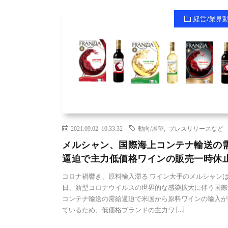
経営/業界
2021.09.02 10:33:32
動向/展望
,
プレスリリースなど
メルシャン、国際海上コンテナ輸送の
逼迫で主力低価格ワインの販売一時休
コロナ禍響き、原料輸入滞る ワイン大手のメルシャンは
日、新型コロナウイルスの世界的な感染拡大に伴う国際
コンテナ輸送の需給逼迫で米国から原料ワインの輸入が
ているため、低価格ブランドの主力ワ […]