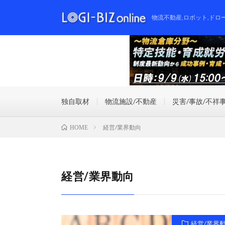
物流不動産,ロボット,ドロ
独自取材
物流施設/不動産
災害/事故/不祥
経営/業界動向
HOME
経営/業界動向
経営/業界