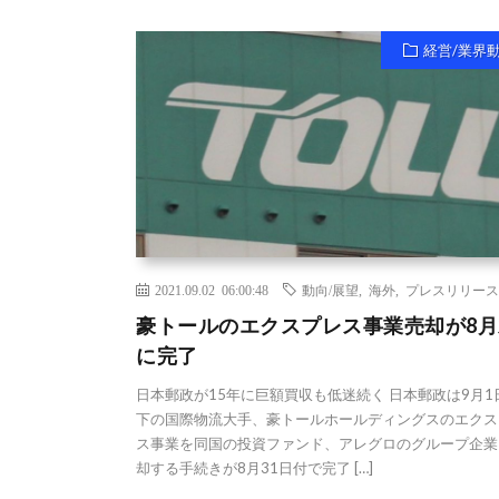
経営/業界
2021.09.02 06:00:48
動向/展望
,
海外
,
プレスリリース
豪トールのエクスプレス事業売却が8月
に完了
日本郵政が15年に巨額買収も低迷続く 日本郵政は9月1
下の国際物流大手、豪トールホールディングスのエクス
ス事業を同国の投資ファンド、アレグロのグループ企業
却する手続きが8月31日付で完了 […]