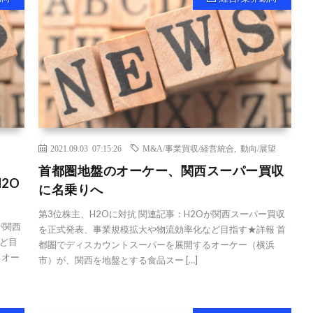
2021.09.03 07:15:26
M&A/事業買収/経営統合
,
動向/展望
首都圏地盤のオーケー、関西スーパー買収
2O
に名乗りへ
第3位株主、H2Oに対抗 関連記事：H2Oが関西スーパー買収
が関西
を正式発表、事業規模拡大や物流効率化など目指す★詳報 首
ど目
都圏でディスカウントスーパーを展開するオーケー（横浜
るオー
市）が、関西を地盤とする食品スー […]