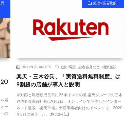
製品
経営/業界動向
2021.09.03 06:00:22
動向/展望
,
記者会見など
,
物流施設
楽天・三木谷氏、「実質送料無料制度」は
2O
9割超の店舗が導入と説明
未対応と流通額成長率に25ポイントの差 楽天グループの三木
ーを展
谷浩史会長兼社長は9月2日、オンラインで開催したインター
・オー
ネット通販「楽天市場」出店事業者向けのイベントで、2020
パーの
年3月に導入した、3980円 […]