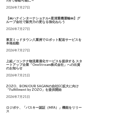
5分で移動可能に～
2026年7月27日
【㈱ハナインターナショナル×星清重機運輸㈱】グ
ループ会社で販売力の更なる強化ねらう
2026年7月27日
東京ミッドタウン八重洲でロボット配送サービスを
本格始動
2026年7月27日
上組／コンテナ物流最適化サービスを提供する スタ
ートアップ企業「OneStream株式会社」への出資
のお知らせ
2026年7月21日
ZOZO、BONJOUR SAGANの自社EC拡大に向け
「Fulfillment by ZOZO」を提供開始
2026年7月21日
ロジポケ、「パスキー認証（MFA）」機能をリリー
ス