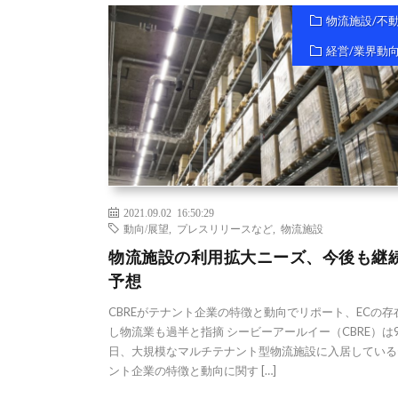
物流施設/不
経営/業界動
2021.09.02 16:50:29
動向/展望
,
プレスリリースなど
,
物流施設
物流施設の利用拡大ニーズ、今後も継
予想
CBREがテナント企業の特徴と動向でリポート、ECの存
し物流業も過半と指摘 シービーアールイー（CBRE）は
日、大規模なマルチテナント型物流施設に入居している
ント企業の特徴と動向に関す […]