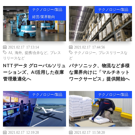
テクノロジー/製品
テクノロジー/製品
経営/業界動向
2021.02.17 17:13:14
2021.02.17 17:44:56
AI
,
海外
,
提携/合弁など
,
プレス
テクノロジー
,
プレスリリースな
リリースなど
ど
NTTデータ グローバルソリュ
パナソニック、物流など多様
ーションズ、AI活用した在庫
な業界向けに「マルチネット
管理最適化へ
ワークサービス」提供開始へ
テクノロジー/製品
テクノロジー/製品
2021.02.17 12:19:28
2021.02.17 11:58:20