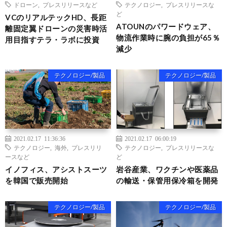
ドローン
,
プレスリリースなど
テクノロジー
,
プレスリリースな
ど
VCのリアルテックHD、長距
ATOUNのパワードウェア、
離固定翼ドローンの災害時活
物流作業時に腕の負担が65％
用目指すテラ・ラボに投資
減少
テクノロジー/製品
テクノロジー/製品
2021.02.17 11:36:36
2021.02.17 06:00:19
テクノロジー
,
海外
,
プレスリリ
テクノロジー
,
プレスリリースな
ースなど
ど
イノフィス、アシストスーツ
岩谷産業、ワクチンや医薬品
を韓国で販売開始
の輸送・保管用保冷箱を開発
テクノロジー/製品
テクノロジー/製品