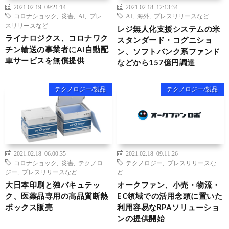
2021.02.19 09:21:14
2021.02.18 12:13:34
コロナショック
,
災害
,
AI
,
プレ
AI
,
海外
,
プレスリリースなど
スリリースなど
レジ無人化支援システムの米
ライナロジクス、コロナワク
スタンダード・コグニショ
チン輸送の事業者にAI自動配
ン、ソフトバンク系ファンド
車サービスを無償提供
などから157億円調達
テクノロジー/製品
テクノロジー/製品
2021.02.18 06:00:35
2021.02.18 09:11:26
コロナショック
,
災害
,
テクノロ
テクノロジー
,
プレスリリースな
ジー
,
プレスリリースなど
ど
大日本印刷と独バキュテッ
オークファン、小売・物流・
ク、医薬品専用の高品質断熱
EC領域での活用念頭に置いた
ボックス販売
利用容易なRPAソリューショ
ンの提供開始