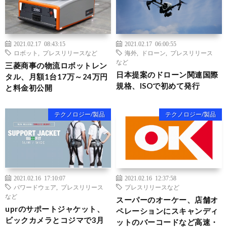
2021.02.17 08:43:15
2021.02.17 06:00:55
ロボット
,
プレスリリースなど
海外
,
ドローン
,
プレスリリース
など
三菱商事の物流ロボットレン
日本提案のドローン関連国際
タル、月額1台17万～24万円
規格、ISOで初めて発行
と料金初公開
テクノロジー/製品
テクノロジー/製品
2021.02.16 17:10:07
2021.02.16 12:37:58
パワードウェア
,
プレスリリース
プレスリリースなど
など
スーパーのオーケー、店舗オ
uprのサポートジャケット、
ペレーションにスキャンディ
ビックカメラとコジマで3月
ットのバーコードなど高速・