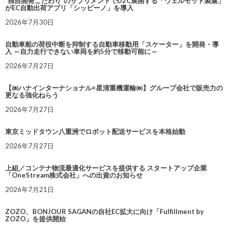
“独自開発こだわり”のサプリメントでD2C展開する「ウェルモット製薬」
がEC自動出荷アプリ「シッピーノ」を導入
2026年7月30日
自動車船の荷役中断を抑制する自動車移動用「スケーター」を開発・導
入 ～自力走行できない車両を約5分で移動可能に～
2026年7月27日
【㈱ハナインターナショナル×星清重機運輸㈱】グループ会社で販売力の
更なる強化ねらう
2026年7月27日
東京ミッドタウン八重洲でロボット配送サービスを本格始動
2026年7月27日
上組／コンテナ物流最適化サービスを提供する スタートアップ企業
「OneStream株式会社」への出資のお知らせ
2026年7月21日
ZOZO、BONJOUR SAGANの自社EC拡大に向け「Fulfillment by
ZOZO」を提供開始