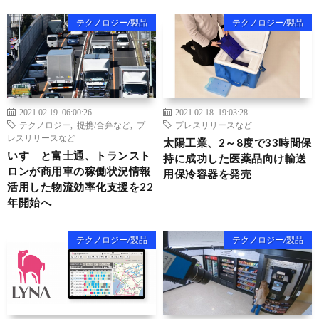
テクノロジー/製品
テクノロジー/製品
2021.02.19 06:00:26
2021.02.18 19:03:28
テクノロジー
,
提携/合弁など
,
プ
プレスリリースなど
レスリリースなど
太陽工業、2～8度で33時間保
いすゞと富士通、トランスト
持に成功した医薬品向け輸送
ロンが商用車の稼働状況情報
用保冷容器を発売
活用した物流効率化支援を22
年開始へ
テクノロジー/製品
テクノロジー/製品