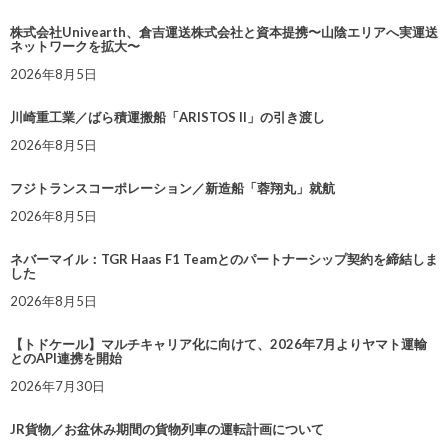
株式会社Univearth、倉吉運送株式会社と資本提携〜山陰エリアへ実運送
ネットワークを拡大〜
2026年8月5日
川崎重工業／ばら積運搬船「ARISTOS II」の引き渡し
2026年8月5日
フジトランスコーポレーション／新造船「蓉翔丸」就航
2026年8月5日
ネバーマイル：TGR Haas F1 Teamとのパートナーシップ契約を締結しま
した
2026年8月5日
【トドケール】マルチキャリア化に向けて、2026年7月よりヤマト運輸
とのAPI連携を開始
2026年7月30日
JR貨物／お盆休み期間の貨物列車の運転計画について