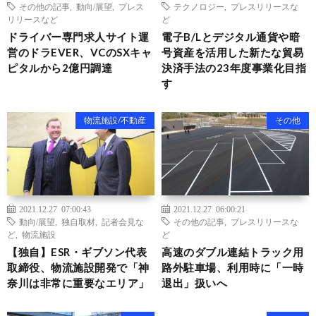
その他の記事
,
動向/展望
,
プレス
テクノロジー
,
プレスリリースな
リリースなど
ど
ドライバー専門求人サイト運
電子B/Lとデジタル通貨や暗
営のドラEVER、VCのSXキャ
号資産を活用した新たな貿易
ピタルから2億円調達
決済手法の23年度事業化目指
す
物流施設/不動産
その他
2021.12.27 07:00:43
2021.12.27 06:00:21
動向/展望
,
独自取材
,
記者会見な
その他の記事
,
プレスリリースな
ど
,
物流施設
ど
【独自】ESR・ギブソン代表
高速のダブル連結トラック用
取締役、物流施設開発で「神
路外駐車場、利用時に「一時
奈川は非常に重要なエリア」
退出」扱いへ