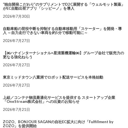
“独自開発こだわり”のサプリメントでD2C展開する「ウェルモット製薬」
がEC自動出荷アプリ「シッピーノ」を導入
2026年7月30日
自動車船の荷役中断を抑制する自動車移動用「スケーター」を開発・導
入 ～自力走行できない車両を約5分で移動可能に～
2026年7月27日
【㈱ハナインターナショナル×星清重機運輸㈱】グループ会社で販売力の
更なる強化ねらう
2026年7月27日
東京ミッドタウン八重洲でロボット配送サービスを本格始動
2026年7月27日
上組／コンテナ物流最適化サービスを提供する スタートアップ企業
「OneStream株式会社」への出資のお知らせ
2026年7月21日
ZOZO、BONJOUR SAGANの自社EC拡大に向け「Fulfillment by
ZOZO」を提供開始