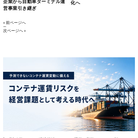
企業から自動車ターミナル運
化へ
営事業引き継ぎ
« 前ページへ
—
次ページへ »