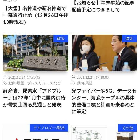
ースなど
【お知らせ】年末年始の記事
【大雪】名神道や新名神道で
配信予定につきまして
一部通行止め（12月26日午後
10時現在）
政策
政策
2021.12.24 17:39:43
2021.12.24 17:10:06
動向/展望
,
プレスリリースなど
動向/展望
経産省、尿素水「アドブル
光ファイバーや5G、データセ
ー」は22年1月中に国内供給
ンター、海底ケーブルの具体
が需要上回る見通しと発表
的整備目標と計画を来春めど
に策定
テクノロジー/製品
その他