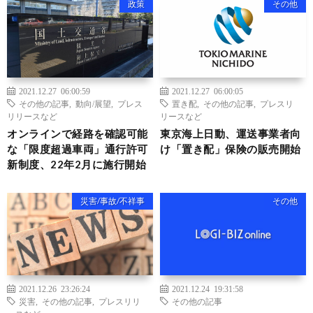
政策
その他
2021.12.27 06:00:59
2021.12.27 06:00:05
その他の記事
,
動向/展望
,
プレス
置き配
,
その他の記事
,
プレスリ
リリースなど
リースなど
オンラインで経路を確認可能
東京海上日動、運送事業者向
な「限度超過車両」通行許可
け「置き配」保険の販売開始
新制度、22年2月に施行開始
災害/事故/不祥事
その他
2021.12.26 23:26:24
2021.12.24 19:31:58
災害
,
その他の記事
,
プレスリリ
その他の記事