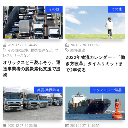
その他
その他
2021.12.27 13:44:45
2021.12.28 13:15:58
その他の記事
,
提携/合弁など
,
プ
動向/展望
レスリリースなど
2022年物流カレンダー・「働
オリックスと三菱ふそう、運
き方改革」タイムリミットま
送事業者の脱炭素化支援で提
で2年切る
携
経営/業界動向
テクノロジー/製品
2021.12.27 16:26:30
2021.12.27 11:19:55