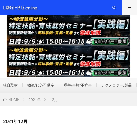
独自取材
物流施設/不動産
災害/事故/不祥事
テクノロジー/製品
2021年
12月
HOME
2021年12月