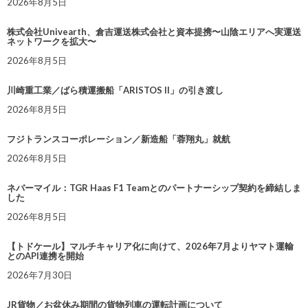
2026年8月5日
株式会社Univearth、倉吉運送株式会社と資本提携〜山陰エリアへ実運送
ネットワークを拡大〜
2026年8月5日
川崎重工業／ばら積運搬船「ARISTOS II」の引き渡し
2026年8月5日
フジトランスコーポレーション／新造船「蓉翔丸」就航
2026年8月5日
ネバーマイル：TGR Haas F1 Teamとのパートナーシップ契約を締結しま
した
2026年8月5日
【トドケール】マルチキャリア化に向けて、2026年7月よりヤマト運輸
とのAPI連携を開始
2026年7月30日
JR貨物／お盆休み期間の貨物列車の運転計画について