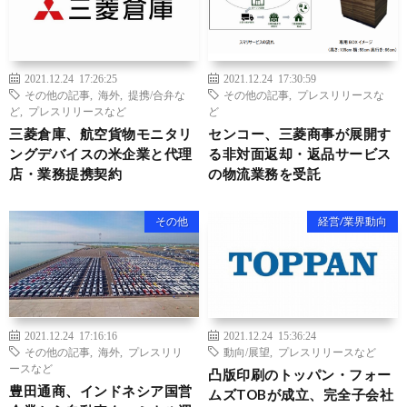
2021.12.24 17:26:25
2021.12.24 17:30:59
その他の記事
,
海外
,
提携/合弁な
その他の記事
,
プレスリリースな
ど
,
プレスリリースなど
ど
三菱倉庫、航空貨物モニタリ
センコー、三菱商事が展開す
ングデバイスの米企業と代理
る非対面返却・返品サービス
店・業務提携契約
の物流業務を受託
その他
経営/業界動向
2021.12.24 17:16:16
2021.12.24 15:36:24
その他の記事
,
海外
,
プレスリリ
動向/展望
,
プレスリリースなど
ースなど
凸版印刷のトッパン・フォー
豊田通商、インドネシア国営
ムズTOBが成立、完全子会社