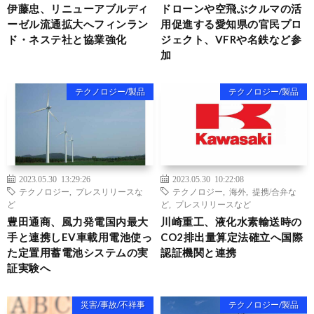
伊藤忠、リニューアブルディ
ドローンや空飛ぶクルマの活
ーゼル流通拡大へフィンラン
用促進する愛知県の官民プロ
ド・ネステ社と協業強化
ジェクト、VFRや名鉄など参
加
テクノロジー/製品
テクノロジー/製品
2023.05.30 13:29:26
2023.05.30 10:22:08
テクノロジー
,
プレスリリースな
テクノロジー
,
海外
,
提携/合弁な
ど
ど
,
プレスリリースなど
豊田通商、風力発電国内最大
川崎重工、液化水素輸送時の
手と連携しEV車載用電池使っ
CO2排出量算定法確立へ国際
た定置用蓄電池システムの実
認証機関と連携
証実験へ
災害/事故/不祥事
テクノロジー/製品