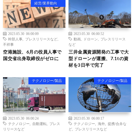
経営/業界動向
2023.05.30 06:00:09
2023.05.30 06:00:52
幹部人事
,
プレスリリースなど
,
動画
,
ドローン
,
プレスリリース
不祥事
など
空港施設、6月の役員人事で
三井金属資源開発の工事で大
国交省出身取締役がゼロに
型ドローンが運搬、7.1tの資
材を3日半で完了
テクノロジー/製品
テクノロジー/製品
2023.05.30 06:00:24
2023.05.30 06:00:17
テクノロジー
,
自動運転
,
プレス
テクノロジー
,
海外
,
提携/合弁な
リリースなど
ど
,
プレスリリースなど