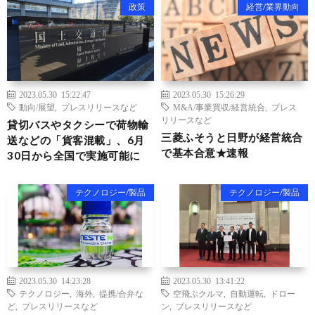
政策
経営/業界動向
2023.05.30 15:22:47
2023.05.30 15:26:29
動向/展望
,
プレスリリースなど
M&A/事業買収/経営統合
,
プレス
リリースなど
貸切バスやタクシーで荷物輸
三菱ふそうと日野が経営統合
送などの「貨客混載」、6月
で基本合意★速報
30日から全国で実施可能に
テクノロジー/製品
テクノロジー/製品
2023.05.30 14:23:28
2023.05.30 13:41:22
テクノロジー
,
海外
,
提携/合弁な
空飛ぶクルマ
,
自動運転
,
ドロー
ど
,
プレスリリースなど
ン
,
プレスリリースなど