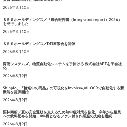
2026年8月10日
ＳＢＳホールディングス／「統合報告書（Integrated report）2026」
を発行しました
2026年8月10日
ＳＢＳホールディングス／DEI座談会を開催
2026年8月10日
両備システムズ、物流自動化システムを手掛ける 株式会社APTを子会社
化
2026年8月9日
Shippio、「輸送中の商品」の可視化をInvoiceのAI-OCRで自動化する新
機能を提供開始
2026年8月9日
栗林商船／夏の安全運航を支えるため熱中症対策を強化。今年から船員
への飲料配布を開始、4年目となるファン付き作業服の支給も継続
2026年8月9日