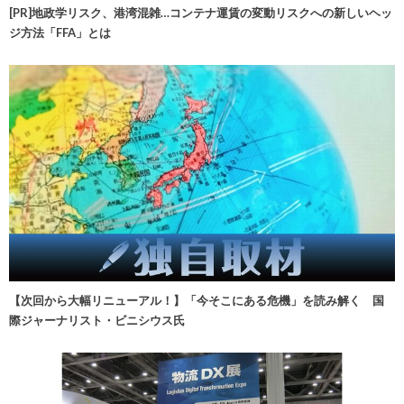
[PR]地政学リスク、港湾混雑…コンテナ運賃の変動リスクへの新しいヘッ
ジ方法「FFA」とは
【次回から大幅リニューアル！】「今そこにある危機」を読み解く 国
際ジャーナリスト・ビニシウス氏