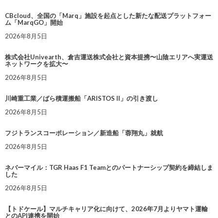
CBcloud、全国の「Marq」施設を起点とした新たな配送プラットフォー
ム「MarqGO」開始
2026年8月5日
株式会社Univearth、倉吉運送株式会社と資本提携〜山陰エリアへ実運送
ネットワークを拡大〜
2026年8月5日
川崎重工業／ばら積運搬船「ARISTOS II」の引き渡し
2026年8月5日
フジトランスコーポレーション／新造船「蓉翔丸」就航
2026年8月5日
ネバーマイル：TGR Haas F1 Teamとのパートナーシップ契約を締結しま
した
2026年8月5日
【トドケール】マルチキャリア化に向けて、2026年7月よりヤマト運輸
とのAPI連携を開始