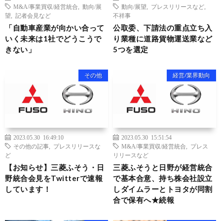
M&A/事業買収/経営統合
,
動向/展
動向/展望
,
プレスリリースなど
,
望
,
記者会見など
不祥事
「自動車産業が向かい合って
公取委、下請法の重点立ち入
いく未来は1社でどうこうで
り業種に道路貨物運送業など
きない」
5つを選定
その他
経営/業界動向
2023.05.30 16:49:10
2023.05.30 15:51:54
その他の記事
,
プレスリリースな
M&A/事業買収/経営統合
,
プレス
ど
リリースなど
【お知らせ】三菱ふそう・日
三菱ふそうと日野が経営統合
野統合会見をTwitterで速報
で基本合意、持ち株会社設立
しています！
しダイムラーとトヨタが同割
合で保有へ★続報