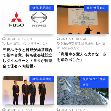
経営/業界動向
経営/業界動向
2023.05.30 23:12:53
2023.05.30 18:32:41
動向/展望
,
プレスリリースなど
M&A/事業買収/経営統合
,
動向/展
望
,
記者会見など
三菱ふそうと日野が経営統合
「商用車を変える大きな一歩
で基本合意、持ち株会社設立
を踏み出した」
しダイムラーとトヨタが同割
合で保有へ★続報2
経営/業界動向
災害/事故/不祥事
政策
2023.05.30 22:26:23
2023.05.30 17:32:23