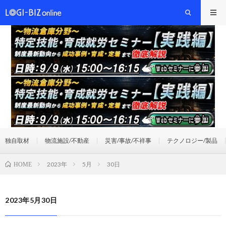
独自取材
物流施設/不動産
災害/事故/不祥事
テクノロジー/製品
2023年
5月
30日
HOME
2023年5月30日