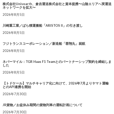
株式会社Univearth、倉吉運送株式会社と資本提携〜山陰エリアへ実運送
ネットワークを拡大〜
2026年8月5日
川崎重工業／ばら積運搬船「ARISTOS II」の引き渡し
2026年8月5日
フジトランスコーポレーション／新造船「蓉翔丸」就航
2026年8月5日
ネバーマイル：TGR Haas F1 Teamとのパートナーシップ契約を締結しま
した
2026年8月5日
【トドケール】マルチキャリア化に向けて、2026年7月よりヤマト運輸
とのAPI連携を開始
2026年7月30日
JR貨物／お盆休み期間の貨物列車の運転計画について
2026年7月30日