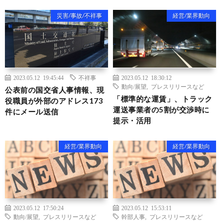
災害/事故/不祥事
経営/業界動向
2023.05.12 19:45:44
不祥事
2023.05.12 18:30:12
動向/展望
,
プレスリリースなど
公表前の国交省人事情報、現
「標準的な運賃」、トラック
役職員が外部のアドレス173
運送事業者の5割が交渉時に
件にメール送信
提示・活用
経営/業界動向
経営/業界動向
2023.05.12 17:50:24
2023.05.12 15:53:11
動向/展望
,
プレスリリースなど
幹部人事
,
プレスリリースなど