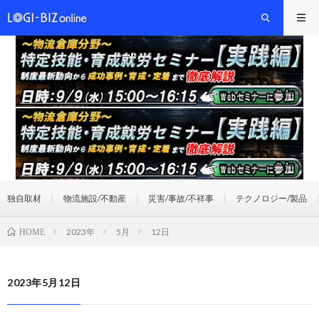
独自取材
物流施設/不動産
災害/事故/不祥事
テクノロジー/製品
2023年
5月
12日
HOME
2023年5月12日