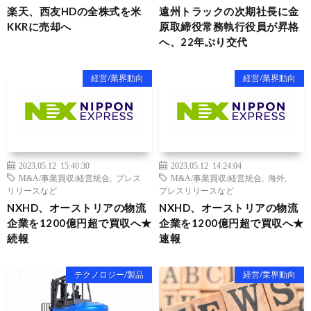
楽天、西友HDの全株式を米
遠州トラックの次期社長に金
KKRに売却へ
原取締役常務執行役員が昇格
へ、22年ぶり交代
経営/業界動向
経営/業界動向
2023.05.12 15:40:30
2023.05.12 14:24:04
M&A/事業買収/経営統合
,
プレス
M&A/事業買収/経営統合
,
海外
,
リリースなど
プレスリリースなど
NXHD、オーストリアの物流
NXHD、オーストリアの物流
企業を1200億円超で買収へ★
企業を1200億円超で買収へ★
続報
速報
テクノロジー/製品
経営/業界動向