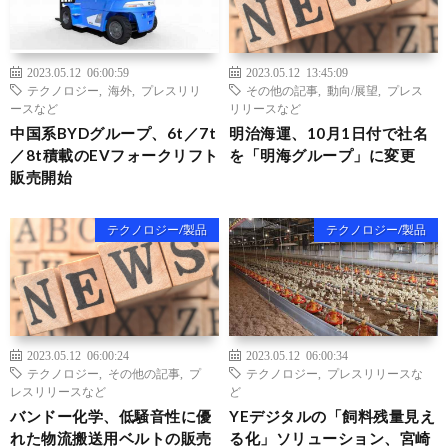
2023.05.12 06:00:59
2023.05.12 13:45:09
テクノロジー
,
海外
,
プレスリリ
その他の記事
,
動向/展望
,
プレス
ースなど
リリースなど
中国系BYDグループ、6t／7t
明治海運、10月1日付で社名
／8t積載のEVフォークリフト
を「明海グループ」に変更
販売開始
テクノロジー/製品
テクノロジー/製品
2023.05.12 06:00:24
2023.05.12 06:00:34
テクノロジー
,
その他の記事
,
プ
テクノロジー
,
プレスリリースな
レスリリースなど
ど
バンドー化学、低騒音性に優
YEデジタルの「飼料残量見え
れた物流搬送用ベルトの販売
る化」ソリューション、宮崎