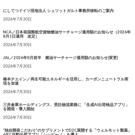
にしてつドイツ現地法人 シュツットガルト事務所移転のご案内
2026年7月30日
NCA／日本発国際航空貨物燃油サーチャージ適用額のお知らせ（2026年
8月1日適用 改定）
2026年7月30日
JAL／2026年8月前半 燃油サーチャージ適用額のお知らせ(変更)
2026年7月30日
椿本チエイン／再生可能エネルギーを活用し、カーボンニュートラル実
現を加速
2026年7月30日
三井倉庫ホールディングス、受託物流業務に 「生成AI出荷検品アプリ」
を開発・導入開始
2026年7月30日
“独自開発こだわり”のサプリメントでD2C展開する「ウェルモット製薬」
がEC自動出荷アプリ「シッピーノ」を導入