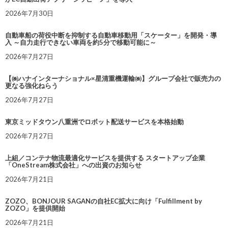
2026年7月30日
自動車船の荷役中断を抑制する自動車移動用「スケーター」を開発・導
入 ～自力走行できない車両を約5分で移動可能に～
2026年7月27日
【㈱ハナインターナショナル×星清重機運輸㈱】グループ会社で販売力の
更なる強化ねらう
2026年7月27日
東京ミッドタウン八重洲でロボット配送サービスを本格始動
2026年7月27日
上組／コンテナ物流最適化サービスを提供する スタートアップ企業
「OneStream株式会社」への出資のお知らせ
2026年7月21日
ZOZO、BONJOUR SAGANの自社EC拡大に向け「Fulfillment by
ZOZO」を提供開始
2026年7月21日