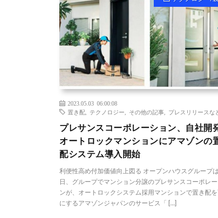
2023.05.03 06:00:08
置き配
,
テクノロジー
,
その他の記事
,
プレスリリースな
プレサンスコーポレーション、自社開
オートロックマンションにアマゾンの
配システム導入開始
利便性高め付加価値向上図る オープンハウスグループは
日、グループでマンション分譲のプレサンスコーポレー
ンが、オートロックシステム採用マンションで置き配を
にするアマゾンジャパンのサービス「 […]