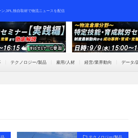
ーン,3PL,独自取材で物流ニュースを配信
事
テクノロジー/製品
雇用/人材
経営/業界動向
データ/
製品
テクノロジー/製品