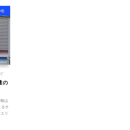
の他
ど
量の
運輸は
きるサ
なエリ