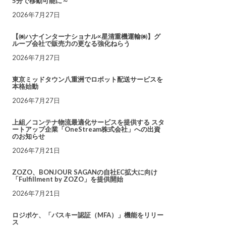
5分で移動可能に～
2026年7月27日
【㈱ハナインターナショナル×星清重機運輸㈱】グ
ループ会社で販売力の更なる強化ねらう
2026年7月27日
東京ミッドタウン八重洲でロボット配送サービスを
本格始動
2026年7月27日
上組／コンテナ物流最適化サービスを提供する スタ
ートアップ企業「OneStream株式会社」への出資
のお知らせ
2026年7月21日
ZOZO、BONJOUR SAGANの自社EC拡大に向け
「Fulfillment by ZOZO」を提供開始
2026年7月21日
ロジポケ、「パスキー認証（MFA）」機能をリリー
ス