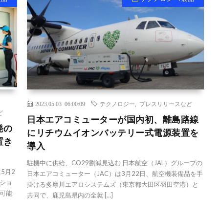
2023.05.03 06:00:09
テクノロジー
,
プレスリリースなど
ど
日本エアコミューターが国内初、離島路線
発の
にリチウムイオンバッテリー式電源装置を
置き
導入
駐機中に供給、CO29割減見込む 日本航空（JAL）グループの
5月2
日本エアコミューター（JAC）は3月22日、航空機装備品を手
ショ
掛ける多摩川エアロシステムズ（東京都大田区羽田空港）と
可能
共同で、鹿児島県内の全就 […]