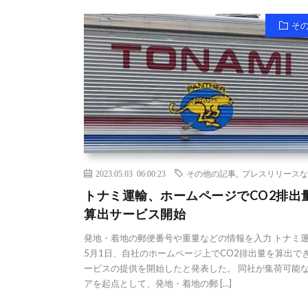
そ
2023.05.03 06:00:23
その他の記事
,
プレスリリースな
トナミ運輸、ホームページでCO2排出
算出サービス開始
発地・着地の郵便番号や重量などの情報を入力 トナミ
5月1日、自社のホームページ上でCO2排出量を算出で
ービスの提供を開始したと発表した。 同社が集荷可能
アを起点として、発地・着地の郵 […]