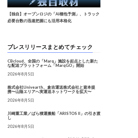
【独自】オープンロジの「AI梱包予測」、トラック
必要台数の迅速把握にも活用本格化
プレスリリースまとめてチェック
CBcloud、全国の「Marq」施設を起点とした新た
な配送プラットフォーム「MarqGO」開始
2026年8月5日
株式会社Univearth、倉吉運送株式会社と資本提
携〜山陰エリアへ実運送ネットワークを拡大〜
2026年8月5日
川崎重工業／ばら積運搬船「ARISTOS II」の引き渡
し
2026年8月5日