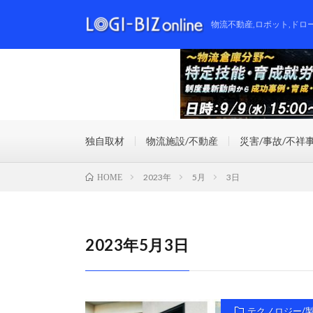
物流不動産,ロボット,ドロ
独自取材
物流施設/不動産
災害/事故/不祥
2023年
5月
3日
HOME
2023年5月3日
テクノロジー/