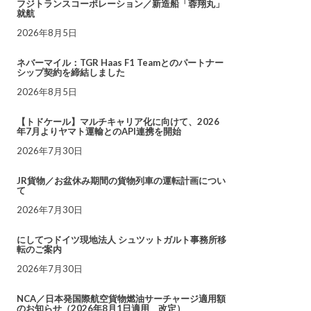
フジトランスコーポレーション／新造船「蓉翔丸」
就航
2026年8月5日
ネバーマイル：TGR Haas F1 Teamとのパートナー
シップ契約を締結しました
2026年8月5日
【トドケール】マルチキャリア化に向けて、2026
年7月よりヤマト運輸とのAPI連携を開始
2026年7月30日
JR貨物／お盆休み期間の貨物列車の運転計画につい
て
2026年7月30日
にしてつドイツ現地法人 シュツットガルト事務所移
転のご案内
2026年7月30日
NCA／日本発国際航空貨物燃油サーチャージ適用額
のお知らせ（2026年8月1日適用 改定）