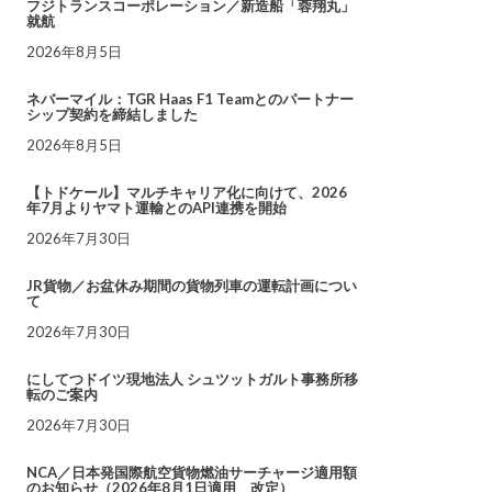
フジトランスコーポレーション／新造船「蓉翔丸」
就航
2026年8月5日
ネバーマイル：TGR Haas F1 Teamとのパートナー
シップ契約を締結しました
2026年8月5日
【トドケール】マルチキャリア化に向けて、2026
年7月よりヤマト運輸とのAPI連携を開始
2026年7月30日
JR貨物／お盆休み期間の貨物列車の運転計画につい
て
2026年7月30日
にしてつドイツ現地法人 シュツットガルト事務所移
転のご案内
2026年7月30日
NCA／日本発国際航空貨物燃油サーチャージ適用額
のお知らせ（2026年8月1日適用 改定）