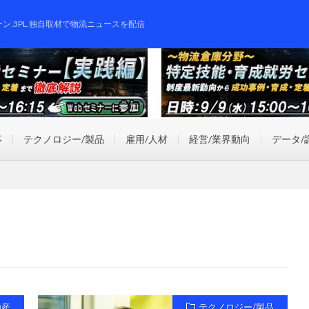
ーン,3PL,独自取材で物流ニュースを配信
事
テクノロジー/製品
雇用/人材
経営/業界動向
データ/
動産
テクノロジー/製品