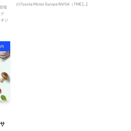
のToyota Motor Europe NV/SA（TME […]
売目指
ーク
マネジ
動向
サ