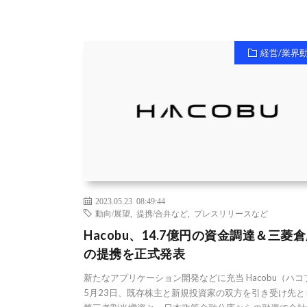
経営/業界
2023.05.23 08:49:44
動向/展望
,
提携/合弁など
,
プレスリリースなど
Hacobu、14.7億円の資金調達＆三菱
の提携を正式発表
新たなアプリケーション開発などに充当 Hacobu（ハコ
5月23日、既存株主と新規投資家の双方を引き受け先と