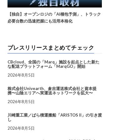
【独自】オープンロジの「AI梱包予測」、トラック
必要台数の迅速把握にも活用本格化
プレスリリースまとめてチェック
CBcloud、全国の「Marq」施設を起点とした新た
な配送プラットフォーム「MarqGO」開始
2026年8月5日
株式会社Univearth、倉吉運送株式会社と資本提
携〜山陰エリアへ実運送ネットワークを拡大〜
2026年8月5日
川崎重工業／ばら積運搬船「ARISTOS II」の引き渡
し
2026年8月5日