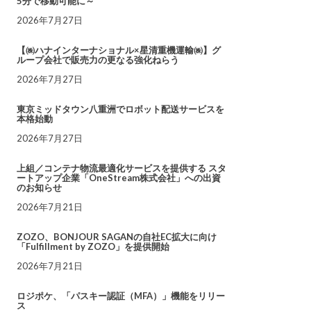
5分で移動可能に～
2026年7月27日
【㈱ハナインターナショナル×星清重機運輸㈱】グ
ループ会社で販売力の更なる強化ねらう
2026年7月27日
東京ミッドタウン八重洲でロボット配送サービスを
本格始動
2026年7月27日
上組／コンテナ物流最適化サービスを提供する スタ
ートアップ企業「OneStream株式会社」への出資
のお知らせ
2026年7月21日
ZOZO、BONJOUR SAGANの自社EC拡大に向け
「Fulfillment by ZOZO」を提供開始
2026年7月21日
ロジポケ、「パスキー認証（MFA）」機能をリリー
ス