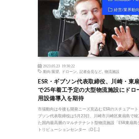
経営/業界動
2023.05.23 19:30:22
動向/展望
,
ドローン
,
記者会見など
,
物流施設
ESR・ギブソン代表取締役、川崎・東
で25年着工予定の大型物流施設にドロ
用設備導入を期待
市場動向は今後も開発ニーズ見込む ESRのスチュアート
ブソン代表取締役は5月23日、川崎市川崎区東扇島で竣
た国内最高層のマルチテナント型物流施設「ESR東扇島
トリビューションセンター（D […]