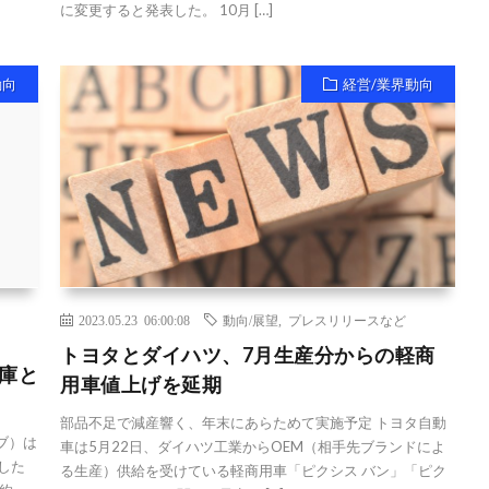
に変更すると発表した。 10月 […]
動向
経営/業界動向
2023.05.23 06:00:08
動向/展望
,
プレスリリースなど
トヨタとダイハツ、7月生産分からの軽商
倉庫と
用車値上げを延期
部品不足で減産響く、年末にあらためて実施予定 トヨタ自動
ブ）は
車は5月22日、ダイハツ工業からOEM（相手先ブランドによ
した
る生産）供給を受けている軽商用車「ピクシス バン」「ピク