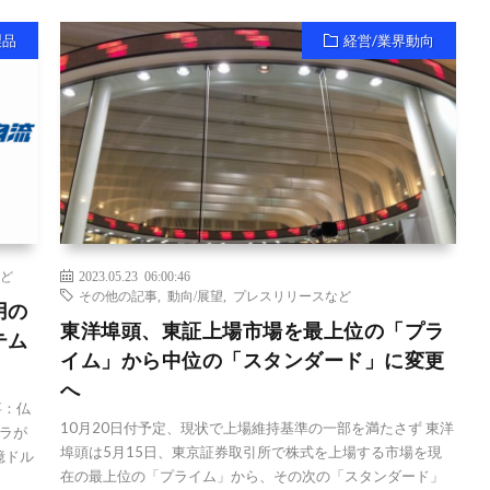
製品
経営/業界動向
ど
2023.05.23 06:00:46
その他の記事
,
動向/展望
,
プレスリリースなど
用の
東洋埠頭、東証上場市場を最上位の「プラ
テム
イム」から中位の「スタンダード」に変更
へ
事：仏
10月20日付予定、現状で上場維持基準の一部を満たさず 東洋
ラが
埠頭は5月15日、東京証券取引所で株式を上場する市場を現
億ドル
在の最上位の「プライム」から、その次の「スタンダード」