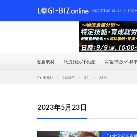
物流不動産,ロボット,ドロ
独自取材
物流施設/不動産
災害/事故/不祥
2023年
5月
23日
HOME
2023年5月23日
物流施設/不