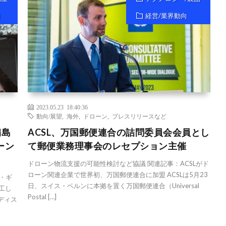
向
経営/業界動向
2023.05.23 18:40:36
動向/展望
,
海外
,
ドローン
,
プレスリリースなど
扇島
ACSL、万国郵便連合の詰問委員会会員とし
ーン
て郵便業務理事会のレセプション主催
ドローン物流支援の可能性検討など協議 関連記事：ACSLがド
ローン関連企業で世界初、万国郵便連合に加盟 ACSLは5月23
・ギ
日、スイス・ベルンに本拠を置く万国郵便連合（Universal
工し
Postal […]
ディス