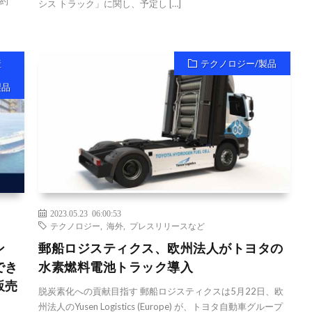
約
シス トラック」に関し、予定し […]
産
テクノロジー/製品
製品
2023.05.23 06:00:53
テクノロジー
,
海外
,
プレスリリースなど
ン
郵船ロジスティクス、欧州法人がトヨタの
でき
水素燃料電池トラック導入
販売
脱炭素化への貢献目指す 郵船ロジスティクスは5月22日、欧
州法人のYusen Logistics (Europe) が、トヨタ自動車グループ