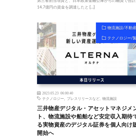
第三者割当増資と、日本政策金融公庫からの融資で合計
14.7億円の資金を調達したと […]
物流施設/不動
テクノロジー/
2023.05.23 06:00:40
テクノロジー
,
プレスリリースなど
,
物流施設
三井物産デジタル・アセットマネジメ
ト、物流施設や船舶など安定収入期待
る実物資産のデジタル証券を個人向け
開始へ