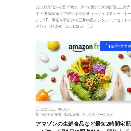
1口10万円から受け付け、5年で累計3000億円以上発
す 三井物産傘下でデジタル証券（セキュリティー・ト
ン、ST）事業を手掛ける三井物産デジタル・アセット
メント（MDM）は5月22日、 […]
経営/業界
2023.05.23 06:00:47
その他の記事
,
動向/展望
,
プレスリリースなど
アマゾンの生鮮食品など最短2時間宅配