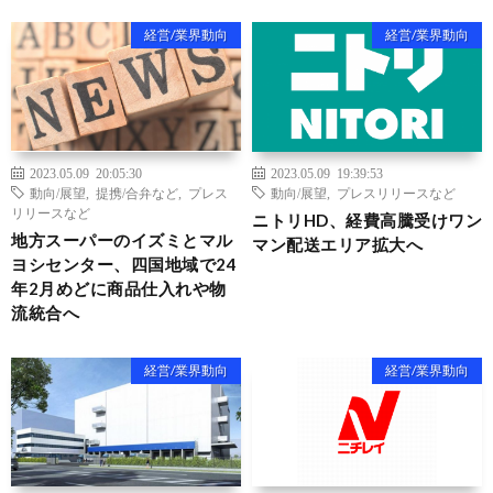
経営/業界動向
経営/業界動向
2023.05.09 20:05:30
2023.05.09 19:39:53
動向/展望
,
提携/合弁など
,
プレス
動向/展望
,
プレスリリースなど
リリースなど
ニトリHD、経費高騰受けワン
地方スーパーのイズミとマル
マン配送エリア拡大へ
ヨシセンター、四国地域で24
年2月めどに商品仕入れや物
流統合へ
経営/業界動向
経営/業界動向