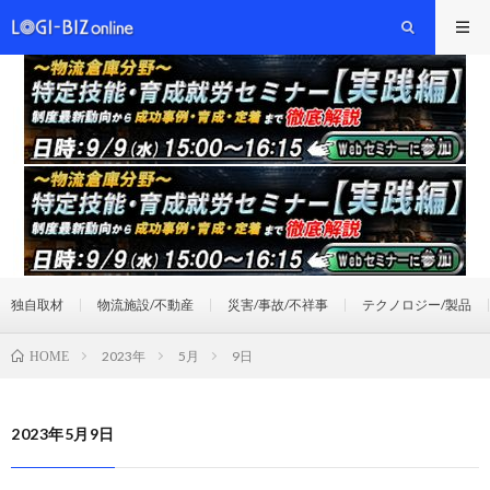
独自取材
物流施設/不動産
災害/事故/不祥事
テクノロジー/製品
2023年
5月
9日
HOME
2023年5月9日