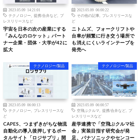
2023.05.09 14:21:01
2023.05.09 06:00:22
テクノロジー
,
提携/合弁など
,
プ
その他の記事
,
プレスリリースな
レスリリースなど
ど
宇宙を日本の次の産業にする
ニトムズ、フォークリフトや
「みんなのロケット」パート
台車が頻繁に行き交う場所で
ナー企業・団体・大学が42に
も消えにくいラインテープを
拡大
発売へ
テクノロジー/製品
テクノロジー/製品
2023.05.09 06:00:13
2023.05.09 06:00:57
テクノロジー
,
プレスリリースな
空飛ぶクルマ
,
提携/合弁など
,
プ
ど
レスリリースなど
CAPES、つまずきがちな物流
産学連携で「空飛ぶクルマ社
自動化の導入後押しするポー
会」実装目指す研究会が発
タルサイト「ロジサプリ」開
足、パナソニックやセンコー