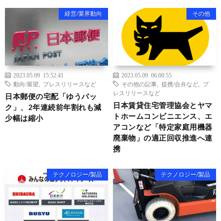
経営/業界動向
その他
2023.05.09 15:52:41
2023.05.09 06:00:55
動向/展望
,
プレスリリースなど
その他の記事
,
提携/合弁など
,
プ
レスリリースなど
日本郵便の宅配「ゆうパッ
日本賃貸住宅管理協会とヤマ
ク」、2年連続前年割れも減
トホームコンビニエンス、エ
少幅は縮小
アコンなど「特定家庭用機器
廃棄物」の適正回収推進へ連
携
テクノロジー/製品
テクノロジー/製品