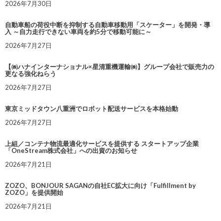
2026年7月30日
自動車船の荷役中断を抑制する自動車移動用「スケーター」を開発・導
入 ～自力走行できない車両を約5分で移動可能に～
2026年7月27日
【㈱ハナインターナショナル×星清重機運輸㈱】グループ会社で販売力の
更なる強化ねらう
2026年7月27日
東京ミッドタウン八重洲でロボット配送サービスを本格始動
2026年7月27日
上組／コンテナ物流最適化サービスを提供する スタートアップ企業
「OneStream株式会社」への出資のお知らせ
2026年7月21日
ZOZO、BONJOUR SAGANの自社EC拡大に向け「Fulfillment by
ZOZO」を提供開始
2026年7月21日