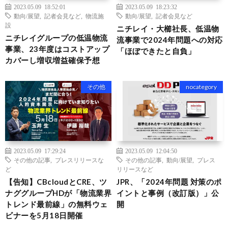
2023.05.09 18:52:01
2023.05.09 18:23:32
動向/展望
,
記者会見など
,
物流施
動向/展望
,
記者会見など
設
ニチレイ・大櫛社長、低温物
ニチレイグループの低温物流
流事業で2024年問題への対応
事業、23年度はコストアップ
「ほぼできたと自負」
カバーし増収増益確保予想
その他
nocategory
2023.05.09 17:29:24
2023.05.09 12:04:50
その他の記事
,
プレスリリースな
その他の記事
,
動向/展望
,
プレス
ど
リリースなど
【告知】CBcloudとCRE、ツ
JPR、「2024年問題 対策のポ
ナググループHDが「物流業界
イントと事例（改訂版）」公
トレンド最前線」の無料ウェ
開
ビナーを5月18日開催