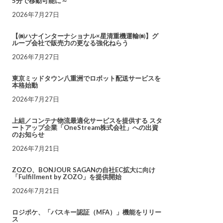
5分で移動可能に～
2026年7月27日
【㈱ハナインターナショナル×星清重機運輸㈱】グ
ループ会社で販売力の更なる強化ねらう
2026年7月27日
東京ミッドタウン八重洲でロボット配送サービスを
本格始動
2026年7月27日
上組／コンテナ物流最適化サービスを提供する スタ
ートアップ企業「OneStream株式会社」への出資
のお知らせ
2026年7月21日
ZOZO、BONJOUR SAGANの自社EC拡大に向け
「Fulfillment by ZOZO」を提供開始
2026年7月21日
ロジポケ、「パスキー認証（MFA）」機能をリリー
ス