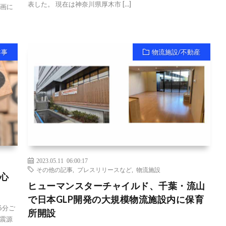
表した。 現在は神奈川県厚木市 […]
計画に
祥事
物流施設/不動産
2023.05.11 06:00:17
その他の記事
,
プレスリリースなど
,
物流施設
心
ヒューマンスターチャイルド、千葉・流山
で日本GLP開発の大規模物流施設内に保育
6分ご
所開設
震源