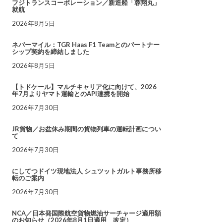
フジトランスコーポレーション／新造船「蓉翔丸」
就航
2026年8月5日
ネバーマイル：TGR Haas F1 Teamとのパートナー
シップ契約を締結しました
2026年8月5日
【トドケール】マルチキャリア化に向けて、2026
年7月よりヤマト運輸とのAPI連携を開始
2026年7月30日
JR貨物／お盆休み期間の貨物列車の運転計画につい
て
2026年7月30日
にしてつドイツ現地法人 シュツットガルト事務所移
転のご案内
2026年7月30日
NCA／日本発国際航空貨物燃油サーチャージ適用額
のお知らせ（2026年8月1日適用 改定）