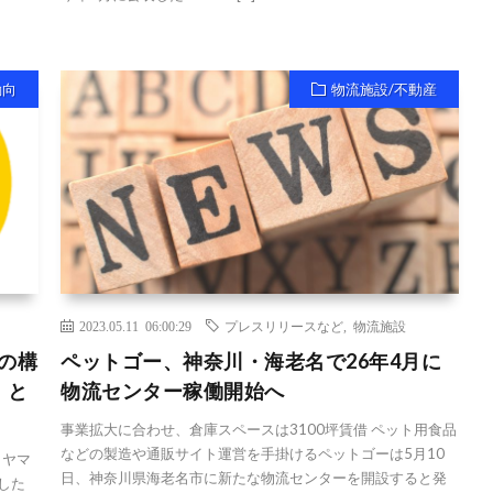
動向
物流施設/不動産
2023.05.11 06:00:29
プレスリリースなど
,
物流施設
の構
ペットゴー、神奈川・海老名で26年4月に
」と
物流センター稼働開始へ
事業拡大に合わせ、倉庫スペースは3100坪賃借 ペット用食品
などの製造や通販サイト運営を手掛けるペットゴーは5月10
 ヤマ
日、神奈川県海老名市に新たな物流センターを開設すると発
した