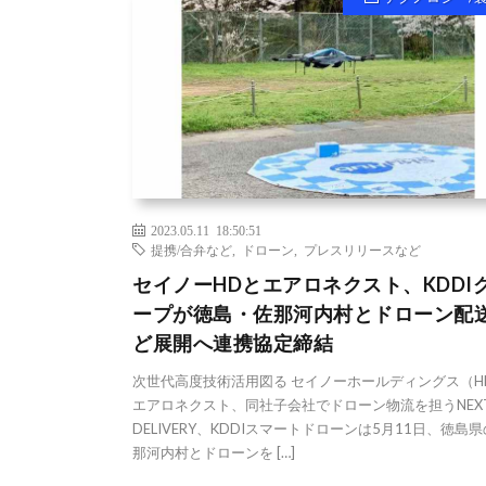
2023.05.11 18:50:51
提携/合弁など
,
ドローン
,
プレスリリースなど
セイノーHDとエアロネクスト、KDDI
ープが徳島・佐那河内村とドローン配
ど展開へ連携協定締結
次世代高度技術活用図る セイノーホールディングス（H
エアロネクスト、同社子会社でドローン物流を担うNEX
DELIVERY、KDDIスマートドローンは5月11日、徳島
那河内村とドローンを […]