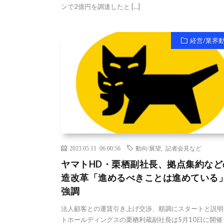
ンで2億円を調達したと […]
経営/業界
2023.05.11 06:00:56
動向/展望
,
記者会見など
ヤマトHD・栗栖副社長、拠点集約など
造改革「進めるべきことは進めている
強調
法人顧客との運賃引き上げ交渉、順調にスタートと説明
トホールディングスの栗栖利蔵副社長は5月10日に開催