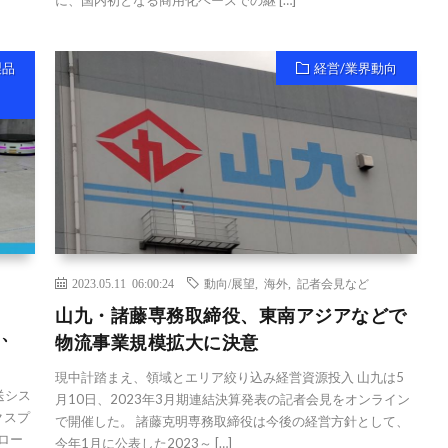
製品
経営/業界動向
2023.05.11 06:00:24
動向/展望
,
海外
,
記者会見など
山九・諸藤専務取締役、東南アジアなどで
s、
物流事業規模拡大に決意
現中計踏まえ、領域とエリア絞り込み経営資源投入 山九は5
送シス
月10日、2023年3月期連結決算発表の記者会見をオンライン
クスプ
で開催した。 諸藤克明専務取締役は今後の経営方針として、
ロー
今年1月に公表した2023～ […]