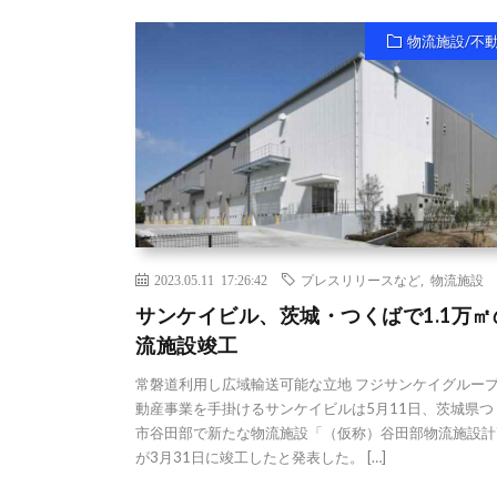
物流施設/不
2023.05.11 17:26:42
プレスリリースなど
,
物流施設
サンケイビル、茨城・つくばで1.1万㎡
流施設竣工
常磐道利用し広域輸送可能な立地 フジサンケイグルー
動産事業を手掛けるサンケイビルは5月11日、茨城県つ
市谷田部で新たな物流施設「（仮称）谷田部物流施設計
が3月31日に竣工したと発表した。 […]