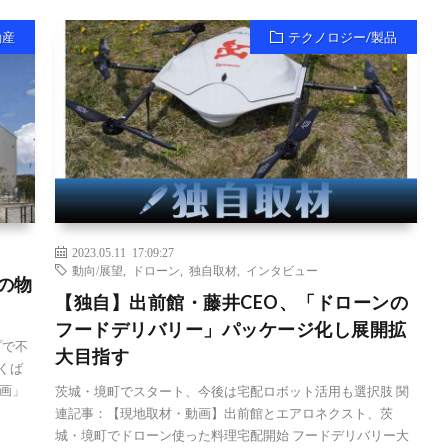
動産
テクノロジー/製品
2023.05.11 17:09:27
動向/展望
,
ドローン
,
独自取材
,
インタビュー
の物
【独自】出前館・藤井CEO、「ドローンの
フードデリバリー」パッケージ化し展開拡
プで不
大目指す
くば
画」
茨城・境町でスタート、今後は宅配ロボット活用も選択肢 関
連記事：【現地取材・動画】出前館とエアロネクスト、茨
城・境町でドローン使った料理宅配開始 フードデリバリー大