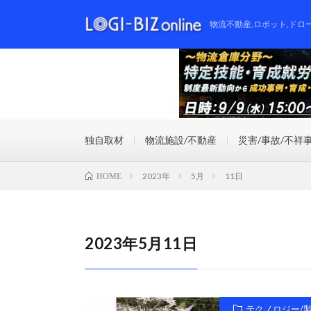
物流不動産,ロボット,ドロ
独自取材
物流施設/不動産
災害/事故/不祥
2023年
5月
11日
HOME
2023年5月11日
テクノロジー/