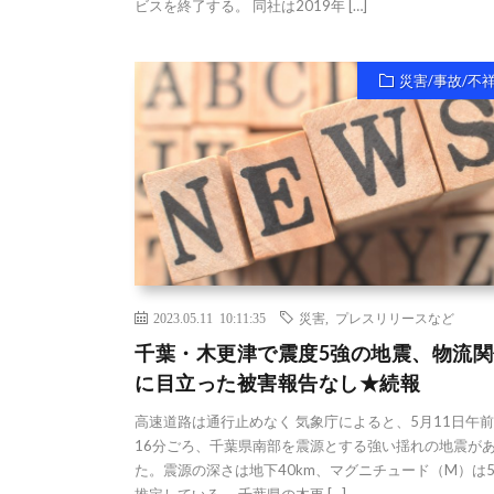
ビスを終了する。 同社は2019年 […]
災害/事故/不
2023.05.11 10:11:35
災害
,
プレスリリースなど
千葉・木更津で震度5強の地震、物流関
に目立った被害報告なし★続報
高速道路は通行止めなく 気象庁によると、5月11日午前
16分ごろ、千葉県南部を震源とする強い揺れの地震が
た。震源の深さは地下40km、マグニチュード（M）は5
推定している。 千葉県の木更 […]