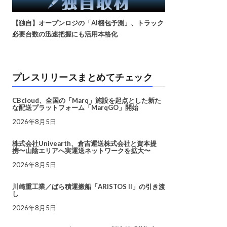
【独自】オープンロジの「AI梱包予測」、トラック
必要台数の迅速把握にも活用本格化
プレスリリースまとめてチェック
CBcloud、全国の「Marq」施設を起点とした新た
な配送プラットフォーム「MarqGO」開始
2026年8月5日
株式会社Univearth、倉吉運送株式会社と資本提
携〜山陰エリアへ実運送ネットワークを拡大〜
2026年8月5日
川崎重工業／ばら積運搬船「ARISTOS II」の引き渡
し
2026年8月5日