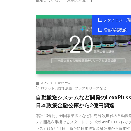
テクノロジー/
経営/業界動向
2023.05.11 09:52:52
ロボット
,
動向/展望
,
プレスリリースなど
自動搬送システムなど開発のLexxPlus
日本政策金融公庫から2億円調達
累計20億円、米国事業拡大などに充当 次世代の自動搬
テム開発を手掛けるスタートアップのLexxPluss（レッ
ラス）は5月11日、新たに日本政策金融公庫から資本性