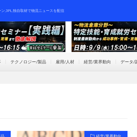
ーン,3PL,独自取材で物流ニュースを配信
事
テクノロジー/製品
雇用/人材
経営/業界動向
データ/
製品
経営/業界動向