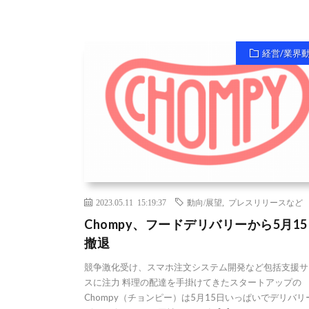
経営/業界
2023.05.11 15:19:37
動向/展望
,
プレスリリースなど
Chompy、フードデリバリーから5月1
撤退
競争激化受け、スマホ注文システム開発など包括支援サ
スに注力 料理の配達を手掛けてきたスタートアップの
Chompy（チョンピー）は5月15日いっぱいでデリバリ