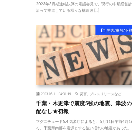
2023年3月期連結決算の電話会見で、現行の中期経営
沿って推進している様々な構造改 […]
災害/事故/不
2023.05.11 04:31:19
災害
,
プレスリリースなど
千葉・木更津で震度5強の地震、津波の
配なし★初報
マグニチュード5.4 気象庁によると、5月11日午前4時1
ろ、千葉県南部を震源とする強い揺れの地震があった。