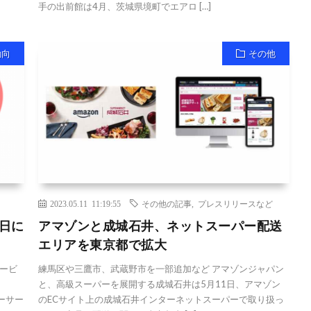
手の出前館は4月、茨城県境町でエアロ […]
動向
その他
2023.05.11 11:19:55
その他の記事
,
プレスリリースなど
5日に
アマゾンと成城石井、ネットスーパー配送
エリアを東京都で拡大
ービ
練馬区や三鷹市、武蔵野市を一部追加など アマゾンジャパン
と、高級スーパーを展開する成城石井は5月11日、アマゾン
ーサー
のECサイト上の成城石井インターネットスーパーで取り扱っ