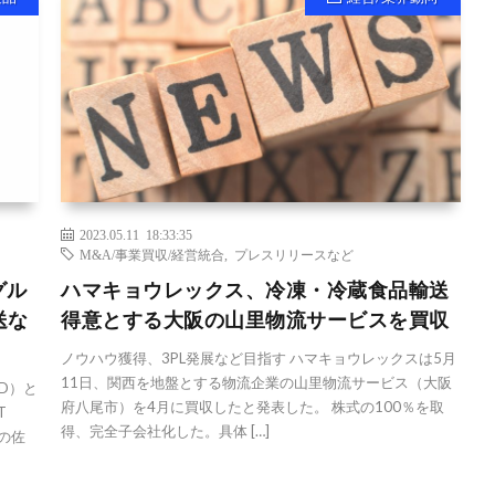
2023.05.11 18:33:35
M&A/事業買収/経営統合
,
プレスリリースなど
グル
ハマキョウレックス、冷凍・冷蔵食品輸送
送な
得意とする大阪の山里物流サービスを買収
ノウハウ獲得、3PL発展など目指す ハマキョウレックスは5月
11日、関西を地盤とする物流企業の山里物流サービス（大阪
D）と
府八尾市）を4月に買収したと発表した。 株式の100％を取
T
得、完全子会社化した。具体 […]
県の佐