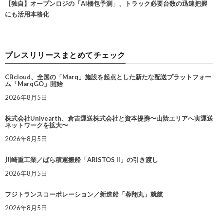
【独自】オープンロジの「AI梱包予測」、トラック必要台数の迅速把握
にも活用本格化
プレスリリースまとめてチェック
CBcloud、全国の「Marq」施設を起点とした新たな配送プラットフォー
ム「MarqGO」開始
2026年8月5日
株式会社Univearth、倉吉運送株式会社と資本提携〜山陰エリアへ実運送
ネットワークを拡大〜
2026年8月5日
川崎重工業／ばら積運搬船「ARISTOS II」の引き渡し
2026年8月5日
フジトランスコーポレーション／新造船「蓉翔丸」就航
2026年8月5日