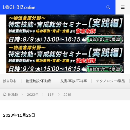
独自取材
物流施設/不動産
災害/事故/不祥事
テクノロジー/製品
2023年
11月
25日
HOME
2023年11月25日