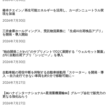
椿本チエイン／再生可能エネルギーを活用し、カーボンニュートラル実
現を加速
2026年7月30日
三井倉庫ホールディングス、受託物流業務に 「生成AI出荷検品アプリ」
を開発・導入開始
2026年7月30日
“独自開発こだわり”のサプリメントでD2C展開する「ウェルモット製薬」
がEC自動出荷アプリ「シッピーノ」を導入
2026年7月30日
自動車船の荷役中断を抑制する自動車移動用「スケーター」を開発・導
入 ～自力走行できない車両を約5分で移動可能に～
2026年7月27日
【㈱ハナインターナショナル×星清重機運輸㈱】グループ会社で販売力の
更なる強化ねらう
2026年7月27日