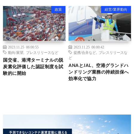
政策
経営/業界動向
2023.11.25 06:00:55
2023.11.25 06:00:42
動向/展望
,
プレスリリースなど
提携/合弁など
,
プレスリリースな
ど
国交省、港湾ターミナルの脱
ANAとJAL、空港グランドハ
炭素化評価した認証制度を試
ンドリング業務の持続担保へ
験的に開始
効率化で協力