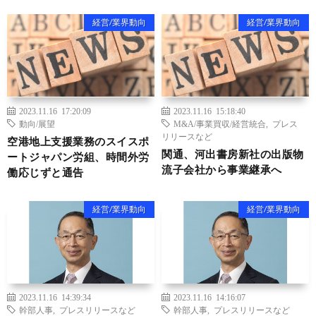
経営/業界動向
経営/業界動向
2023.11.16 17:20:09
2023.11.16 15:18:40
動向/展望
M&A/事業買収/経営統合
,
プレス
リリースなど
空港地上支援業務のスイスポ
関通、河出書房新社の出版物
ートジャパン労組、時間外労
流子会社から事業継承へ
働応じずと通告
経営/業界動向
経営/業界動向
2023.11.16 14:39:34
2023.11.16 14:16:07
幹部人事
,
プレスリリースなど
幹部人事
,
プレスリリースなど