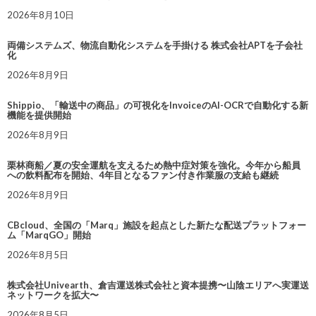
2026年8月10日
両備システムズ、物流自動化システムを手掛ける 株式会社APTを子会社
化
2026年8月9日
Shippio、「輸送中の商品」の可視化をInvoiceのAI-OCRで自動化する新
機能を提供開始
2026年8月9日
栗林商船／夏の安全運航を支えるため熱中症対策を強化。今年から船員
への飲料配布を開始、4年目となるファン付き作業服の支給も継続
2026年8月9日
CBcloud、全国の「Marq」施設を起点とした新たな配送プラットフォー
ム「MarqGO」開始
2026年8月5日
株式会社Univearth、倉吉運送株式会社と資本提携〜山陰エリアへ実運送
ネットワークを拡大〜
2026年8月5日