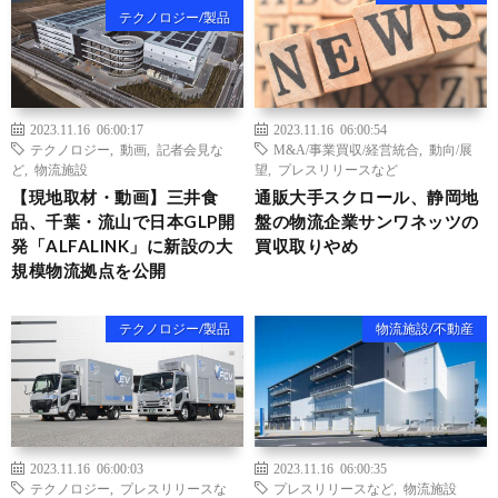
テクノロジー/製品
2023.11.16 06:00:17
2023.11.16 06:00:54
テクノロジー
,
動画
,
記者会見な
M&A/事業買収/経営統合
,
動向/展
ど
,
物流施設
望
,
プレスリリースなど
【現地取材・動画】三井食
通販大手スクロール、静岡地
品、千葉・流山で日本GLP開
盤の物流企業サンワネッツの
発「ALFALINK」に新設の大
買収取りやめ
規模物流拠点を公開
テクノロジー/製品
物流施設/不動産
2023.11.16 06:00:03
2023.11.16 06:00:35
テクノロジー
,
プレスリリースな
プレスリリースなど
,
物流施設