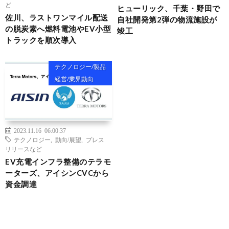
ど
ヒューリック、千葉・野田で
佐川、ラストワンマイル配送
自社開発第2弾の物流施設が
の脱炭素へ燃料電池やEV小型
竣工
トラックを順次導入
テクノロジー/製品
経営/業界動向
2023.11.16 06:00:37
テクノロジー
,
動向/展望
,
プレス
リリースなど
EV充電インフラ整備のテラモ
ーターズ、アイシンCVCから
資金調達