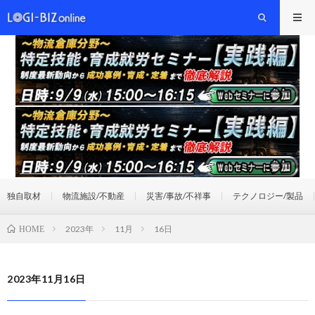
独自取材
物流施設/不動産
災害/事故/不祥事
テクノロジー/製品
2023年
11月
16日
HOME
2023年11月16日