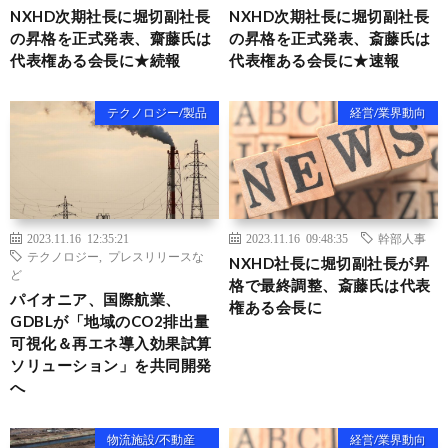
NXHD次期社長に堀切副社長
NXHD次期社長に堀切副社長
の昇格を正式発表、齋藤氏は
の昇格を正式発表、斎藤氏は
代表権ある会長に★続報
代表権ある会長に★速報
テクノロジー/製品
経営/業界動向
2023.11.16 12:35:21
2023.11.16 09:48:35
幹部人事
テクノロジー
,
プレスリリースな
NXHD社長に堀切副社長が昇
ど
格で最終調整、斎藤氏は代表
パイオニア、国際航業、
権ある会長に
GDBLが「地域のCO2排出量
可視化＆再エネ導入効果試算
ソリューション」を共同開発
へ
物流施設/不動産
経営/業界動向