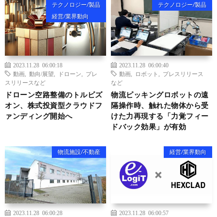
テクノロジー/製品
テクノロジー/製品
経営/業界動向
2023.11.28 06:00:18
2023.11.28 06:00:40
動画
,
動向/展望
,
ドローン
,
プレ
動画
,
ロボット
,
プレスリリース
スリリースなど
など
ドローン空路整備のトルビズ
物流ピッキングロボットの遠
オン、株式投資型クラウドフ
隔操作時、触れた物体から受
ァンディング開始へ
けた力再現する「力覚フィー
ドバック効果」が有効
物流施設/不動産
経営/業界動向
2023.11.28 06:00:28
2023.11.28 06:00:57