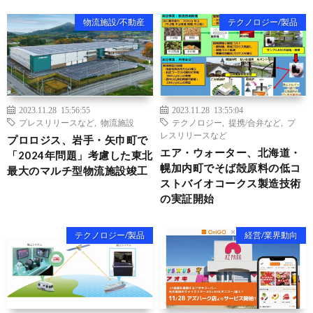
物流施設/不動産
テクノロジー/製品
2023.11.28 15:56:55
2023.11.28 13:55:04
プレスリリースなど
,
物流施設
テクノロジー
,
提携/合弁など
,
プ
レスリリースなど
プロロジス、岩手・矢巾町で
エア・ウォーター、北海道・
「2024年問題」考慮した東北
幌加内町でそば殻原料の低コ
最大のマルチ型物流施設竣工
ストバイオコークス製造技術
の実証開始
テクノロジー/製品
経営/業界動向