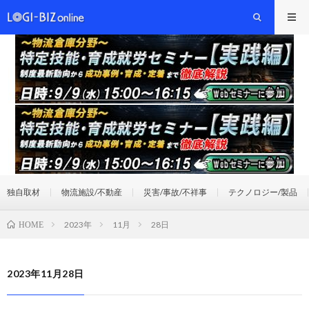
独自取材
物流施設/不動産
災害/事故/不祥事
テクノロジー/製品
2023年
11月
28日
HOME
2023年11月28日