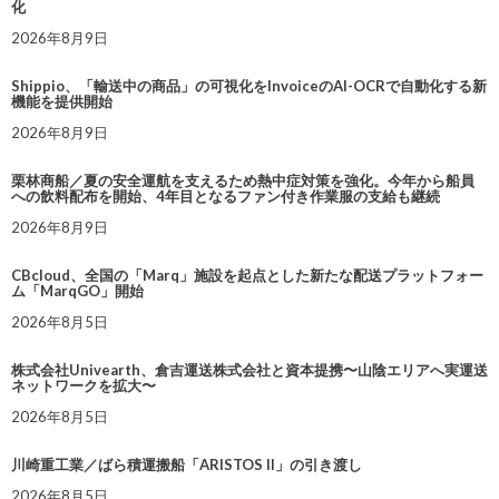
化
2026年8月9日
Shippio、「輸送中の商品」の可視化をInvoiceのAI-OCRで自動化する新
機能を提供開始
2026年8月9日
栗林商船／夏の安全運航を支えるため熱中症対策を強化。今年から船員
への飲料配布を開始、4年目となるファン付き作業服の支給も継続
2026年8月9日
CBcloud、全国の「Marq」施設を起点とした新たな配送プラットフォー
ム「MarqGO」開始
2026年8月5日
株式会社Univearth、倉吉運送株式会社と資本提携〜山陰エリアへ実運送
ネットワークを拡大〜
2026年8月5日
川崎重工業／ばら積運搬船「ARISTOS II」の引き渡し
2026年8月5日