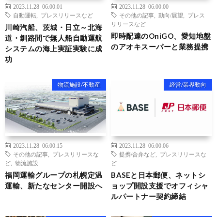
2023.11.28 06:00:01
2023.11.28 06:00:00
自動運転
,
プレスリリースなど
その他の記事
,
動向/展望
,
プレス
リリースなど
川崎汽船、茨城・日立～北海
即時配達のOniGO、愛知地盤
道・釧路間で無人船自動運航
のアオキスーパーと業務提携
システムの海上実証実験に成
功
物流施設/不動産
経営/業界動向
2023.11.28 06:00:15
2023.11.28 06:00:06
その他の記事
,
プレスリリースな
提携/合弁など
,
プレスリリースな
ど
,
物流施設
ど
福岡運輸グループの札幌定温
BASEと日本郵便、ネットシ
運輸、新たなセンター開設へ
ョップ開設支援でオフィシャ
ルパートナー契約締結