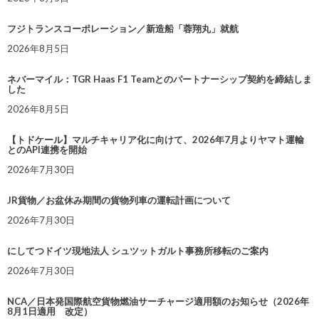
フジトランスコーポレーション／新造船「蓉翔丸」就航
2026年8月5日
ネバーマイル：TGR Haas F1 Teamとのパートナーシップ契約を締結しま
した
2026年8月5日
【トドケール】マルチキャリア化に向けて、2026年7月よりヤマト運輸
とのAPI連携を開始
2026年7月30日
JR貨物／お盆休み期間の貨物列車の運転計画について
2026年7月30日
にしてつドイツ現地法人 シュツットガルト事務所移転のご案内
2026年7月30日
NCA／日本発国際航空貨物燃油サーチャージ適用額のお知らせ（2026年
8月1日適用 改定）