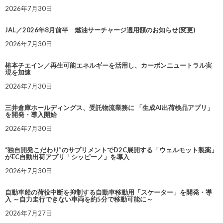
2026年7月30日
JAL／2026年8月前半 燃油サーチャージ適用額のお知らせ(変更)
2026年7月30日
椿本チエイン／再生可能エネルギーを活用し、カーボンニュートラル実
現を加速
2026年7月30日
三井倉庫ホールディングス、受託物流業務に 「生成AI出荷検品アプリ」
を開発・導入開始
2026年7月30日
“独自開発こだわり”のサプリメントでD2C展開する「ウェルモット製薬」
がEC自動出荷アプリ「シッピーノ」を導入
2026年7月30日
自動車船の荷役中断を抑制する自動車移動用「スケーター」を開発・導
入 ～自力走行できない車両を約5分で移動可能に～
2026年7月27日