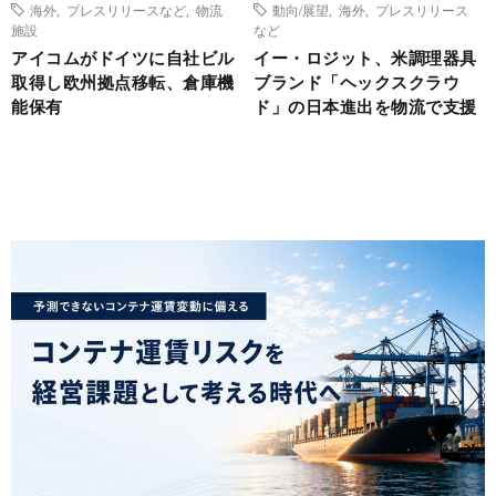
海外
,
プレスリリースなど
,
物流
動向/展望
,
海外
,
プレスリリース
施設
など
アイコムがドイツに自社ビル
イー・ロジット、米調理器具
取得し欧州拠点移転、倉庫機
ブランド「ヘックスクラウ
能保有
ド」の日本進出を物流で支援