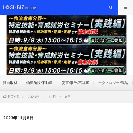
独自取材
物流施設/不動産
災害/事故/不祥事
テクノロジー/製品
2023年
11月
8日
HOME
2023年11月8日