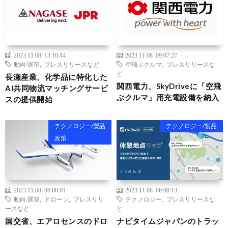
2023.11.08 13:16:44
2023.11.08 09:07:27
動向/展望
,
プレスリリースなど
空飛ぶクルマ
,
プレスリリースな
ど
長瀬産業、化学品に特化した
関西電力、SkyDriveに「空飛
AI共同物流マッチングサービ
ぶクルマ」用充電設備を納入
スの提供開始
テクノロジー/製品
テクノロジー/製品
政策
2023.11.08 06:00:01
2023.11.08 06:00:13
動向/展望
,
ドローン
,
プレスリリ
テクノロジー
,
プレスリリースな
ースなど
ど
国交省、エアロセンスのドロ
ナビタイムジャパンのトラッ