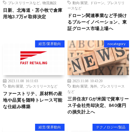
プレスリリースなど
,
物流施設
動向/展望
,
ドローン
,
プレスリリ
ースなど
日新、北海道・苫小牧で倉庫
ドローン関連事業など手掛け
用地3.7万㎡取得決定
るブルーイノベーション、東
証グロース市場上場へ
経営/業界動向
nocategory
2023.11.08 16:11:03
2023.11.08 10:43:20
動向/展望
,
プレスリリースなど
動向/展望
,
海外
,
プレスリリース
など
ファーストリテ、原材料の産
三井住友FGが米国で貨車リー
地や品質を随時トレース可能
ス子会社売却決定、840億円
な仕組み構築
の損失計上へ
経営/業界動向
テクノロジー/製品