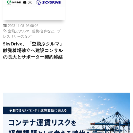
2023.11.08 06:00:26
空飛ぶクルマ
,
提携/合弁など
,
プ
レスリリースなど
SkyDrive、「空飛ぶクルマ」
離発着場確立へ建設コンサル
の長大とサポーター契約締結