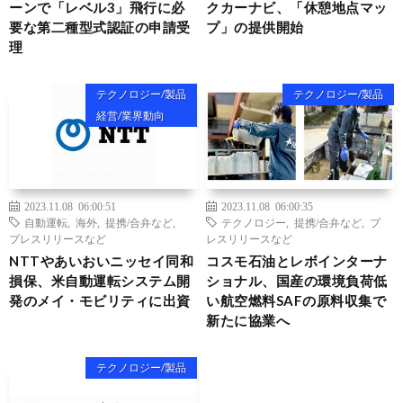
ーンで「レベル3」飛行に必
クカーナビ、「休憩地点マッ
要な第二種型式認証の申請受
プ」の提供開始
理
テクノロジー/製品
テクノロジー/製品
経営/業界動向
2023.11.08 06:00:51
2023.11.08 06:00:35
自動運転
,
海外
,
提携/合弁など
,
テクノロジー
,
提携/合弁など
,
プ
プレスリリースなど
レスリリースなど
NTTやあいおいニッセイ同和
コスモ石油とレボインターナ
損保、米自動運転システム開
ショナル、国産の環境負荷低
発のメイ・モビリティに出資
い航空燃料SAFの原料収集で
新たに協業へ
テクノロジー/製品