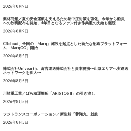
2026年8月9日
栗林商船／夏の安全運航を支えるため熱中症対策を強化。今年から船員
への飲料配布を開始、4年目となるファン付き作業服の支給も継続
2026年8月9日
CBcloud、全国の「Marq」施設を起点とした新たな配送プラットフォー
ム「MarqGO」開始
2026年8月5日
株式会社Univearth、倉吉運送株式会社と資本提携〜山陰エリアへ実運送
ネットワークを拡大〜
2026年8月5日
川崎重工業／ばら積運搬船「ARISTOS II」の引き渡し
2026年8月5日
フジトランスコーポレーション／新造船「蓉翔丸」就航
2026年8月5日