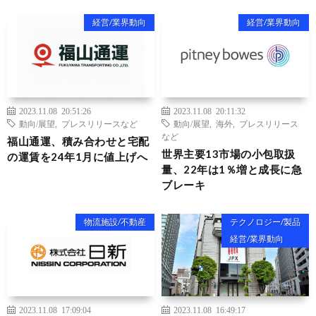
経営/業界動向
経営/業界動向
2023.11.08 20:51:26
2023.11.08 20:11:32
動向/展望
,
プレスリリースなど
動向/展望
,
海外
,
プレスリリース
など
福山通運、積み合わせと宅配
世界主要13市場の小包取扱
の運賃を24年1月に値上げへ
量、22年は1％増と成長に急
ブレーキ
物流施設/不動産
テクノロジー/製品
経営/業界動向
2023.11.08 17:09:04
2023.11.08 16:49:17