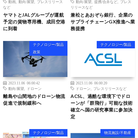
動画
,
動向/展望
,
プレスリリース
動向/展望
,
提携/合弁など
,
プレス
など
リリースなど
ヤマトとJALグループが運航
兼松とあおぞら銀行、企業の
予定の貨物専用機、成田空港
サプライチェーンGX推進へ業
に到着
務提携
テクノロジー/製品
テクノロジー/製品
政策
2023.11.06 06:00:42
2023.11.06 06:00:20
動向/展望
,
ドローン
ドローン
,
プレスリリースなど
離島や山間地のドローン物流
ACSL、過酷な環境下でドロ
促進で規制緩和へ
ーンが「群飛行」可能な技術
確立へ国の研究事業に参加決
定
テクノロジー/製品
物流施設/不動産