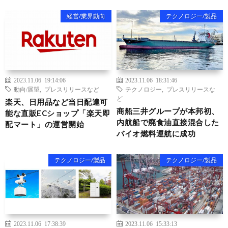
経営/業界動向
テクノロジー/製品
2023.11.06 19:14:06
2023.11.06 18:31:46
動向/展望
,
プレスリリースなど
テクノロジー
,
プレスリリースな
ど
楽天、日用品など当日配達可
商船三井グループが本邦初、
能な直販ECショップ「楽天即
内航船で廃食油直接混合した
配マート」の運営開始
バイオ燃料運航に成功
テクノロジー/製品
テクノロジー/製品
2023.11.06 17:38:39
2023.11.06 15:33:13