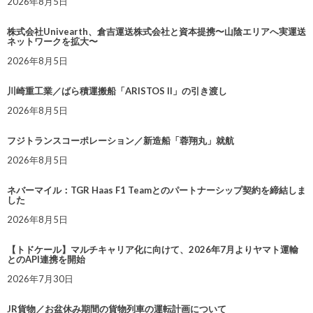
2026年8月5日
株式会社Univearth、倉吉運送株式会社と資本提携〜山陰エリアへ実運送
ネットワークを拡大〜
2026年8月5日
川崎重工業／ばら積運搬船「ARISTOS II」の引き渡し
2026年8月5日
フジトランスコーポレーション／新造船「蓉翔丸」就航
2026年8月5日
ネバーマイル：TGR Haas F1 Teamとのパートナーシップ契約を締結しま
した
2026年8月5日
【トドケール】マルチキャリア化に向けて、2026年7月よりヤマト運輸
とのAPI連携を開始
2026年7月30日
JR貨物／お盆休み期間の貨物列車の運転計画について