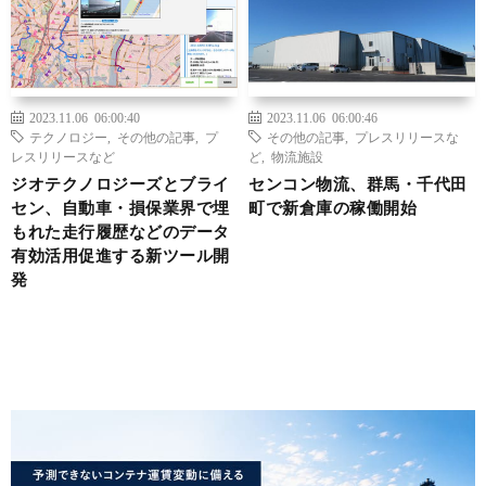
2023.11.06 06:00:40
2023.11.06 06:00:46
テクノロジー
,
その他の記事
,
プ
その他の記事
,
プレスリリースな
レスリリースなど
ど
,
物流施設
ジオテクノロジーズとブライ
センコン物流、群馬・千代田
セン、自動車・損保業界で埋
町で新倉庫の稼働開始
もれた走行履歴などのデータ
有効活用促進する新ツール開
発