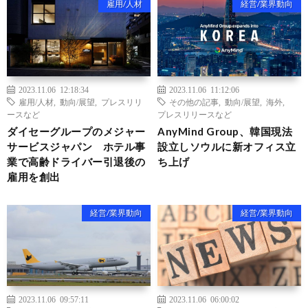
雇用/人材
経営/業界動向
2023.11.06 12:18:34
2023.11.06 11:12:06
雇用/人材
,
動向/展望
,
プレスリリ
その他の記事
,
動向/展望
,
海外
,
ースなど
プレスリリースなど
ダイセーグループのメジャー
AnyMind Group、韓国現法
サービスジャパン ホテル事
設立しソウルに新オフィス立
業で高齢ドライバー引退後の
ち上げ
雇用を創出
経営/業界動向
経営/業界動向
2023.11.06 09:57:11
2023.11.06 06:00:02