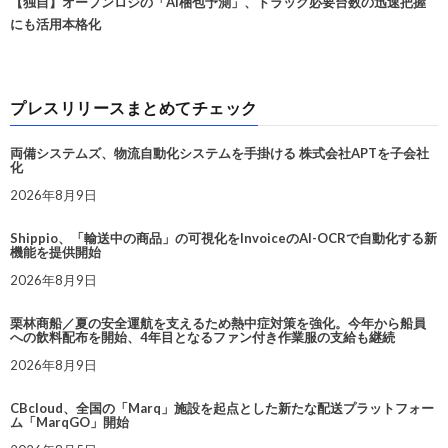
【独自】オープンロジの「AI梱包予測」、トラック必要台数の迅速把握
にも活用本格化
プレスリリースまとめてチェック
両備システムズ、物流自動化システムを手掛ける 株式会社APTを子会社
化
2026年8月9日
Shippio、「輸送中の商品」の可視化をInvoiceのAI-OCRで自動化する新
機能を提供開始
2026年8月9日
栗林商船／夏の安全運航を支えるため熱中症対策を強化。今年から船員
への飲料配布を開始、4年目となるファン付き作業服の支給も継続
2026年8月9日
CBcloud、全国の「Marq」施設を起点とした新たな配送プラットフォー
ム「MarqGO」開始