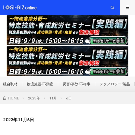
独自取材
物流施設/不動産
災害/事故/不祥事
テクノロジー/製品
2023年
11月
6日
HOME
2023年11月6日