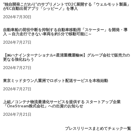
“独自開発こだわり”のサプリメントでD2C展開する「ウェルモット製薬」
がEC自動出荷アプリ「シッピーノ」を導入
2026年7月30日
自動車船の荷役中断を抑制する自動車移動用「スケーター」を開発・導
入 ～自力走行できない車両を約5分で移動可能に～
2026年7月27日
【㈱ハナインターナショナル×星清重機運輸㈱】グループ会社で販売力の
更なる強化ねらう
2026年7月27日
東京ミッドタウン八重洲でロボット配送サービスを本格始動
2026年7月27日
上組／コンテナ物流最適化サービスを提供する スタートアップ企業
「OneStream株式会社」への出資のお知らせ
2026年7月21日
プレスリリースまとめてチェック一覧