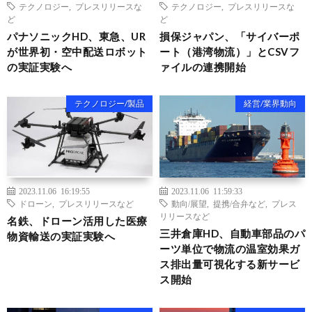
テクノロジー
,
プレスリリースな
テクノロジー
,
プレスリリースな
ど
ど
パナソニックHD、東急、UR
損保ジャパン、「サイバーポ
が世界初・空中配送ロボット
ート（港湾物流）」とCSVフ
の実証実験へ
ァイルの連携開始
テクノロジー/製品
経営/業界動向
2023.11.06 16:19:55
2023.11.06 11:59:33
ドローン
,
プレスリリースなど
動向/展望
,
提携/合弁など
,
プレス
リリースなど
名鉄、ドローン活用した医療
三井倉庫HD、自動車部品のパ
物資輸送の実証実験へ
ーツ単位で物流の温室効果ガ
ス排出量可視化する新サービ
ス開始