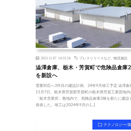
2023.11.07 14:33:54
プレスリリースなど
,
物流施設
澁澤倉庫、栃木・芳賀町で危険品倉庫2
を新設へ
需要対応へ3件目の建設計画、24年9月竣工予定 澁澤倉
11月7日、栃木県芳賀郡芳賀町の栃木県芳賀工業団地内
「栃木営業所」敷地内で、危険品倉庫2棟を新たに建設
発表した。竣工は2024年9月の […]
テクノロジー/