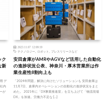
2023.11.07 12:09:19
テクノロジー
,
ロボット
,
プレスリリースなど
ック
安田倉庫がAMRやAGVなど活用した自動化
な新
の進捗状況公表、神奈川・厚木営業所は作
業生産性8割向上も
用 デ
「2024年問題」解決に向けたソリューションも 安田倉庫は
社内
11月7日、倉庫内オペレーションの自動化の進捗状況をまと
ーが
めた。 2021年に「DX事業推進室」を立ち上げて「物流現場
DX」を加速。労働力不足な […]