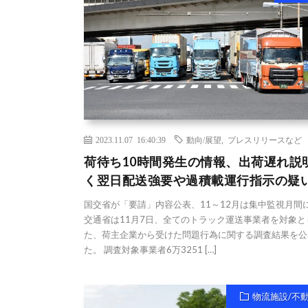
2023.11.07 16:40:39
動向/展望
,
プレスリリースなど
荷待ち10時間発生の情報、出荷遅れ説
く翌日配送強要や過積載運行指示の疑
国交省が「要請」内容公表、11～12月は集中監視月間に
交通省は11月7日、全てのトラック運送事業者を対象と
た、荷主企業から受けた問題行為に関する調査結果を公
た。 調査対象事業者6万3251 […]
物流施設/不