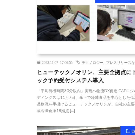
2023.11.07 17:06:55
テクノロジー
,
プレスリリースな
ヒューテックノオリン、主要全拠点に
ック予約受付システム導入
「平均待機時間30分以内」実現へ物流DX促進 C&Fロ
ディングスは11月7日、傘下で冷凍食品を中心とした低
品物流を手掛けるヒューテックノオリンが、自社の主要
蔵冷凍倉庫18拠点 […]