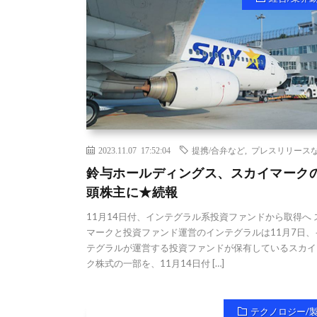
2023.11.07 17:52:04
提携/合弁など
,
プレスリリース
鈴与ホールディングス、スカイマーク
頭株主に★続報
11月14日付、インテグラル系投資ファンドから取得へ 
マークと投資ファンド運営のインテグラルは11月7日、
テグラルが運営する投資ファンドが保有しているスカイ
ク株式の一部を、11月14日付 […]
テクノロジー/