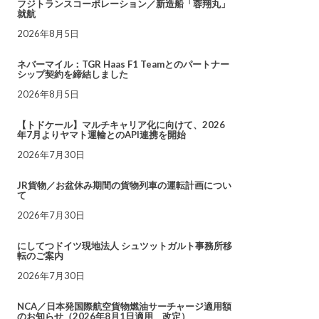
フジトランスコーポレーション／新造船「蓉翔丸」
就航
2026年8月5日
ネバーマイル：TGR Haas F1 Teamとのパートナー
シップ契約を締結しました
2026年8月5日
【トドケール】マルチキャリア化に向けて、2026
年7月よりヤマト運輸とのAPI連携を開始
2026年7月30日
JR貨物／お盆休み期間の貨物列車の運転計画につい
て
2026年7月30日
にしてつドイツ現地法人 シュツットガルト事務所移
転のご案内
2026年7月30日
NCA／日本発国際航空貨物燃油サーチャージ適用額
のお知らせ（2026年8月1日適用 改定）