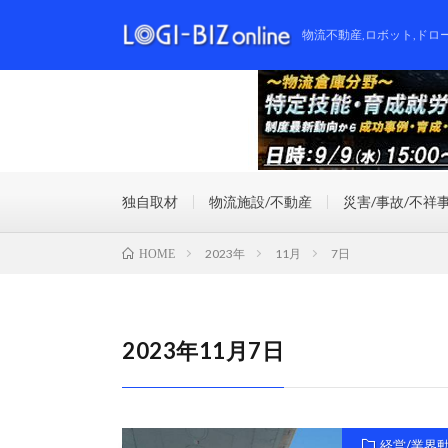
物流不動産,ロボット,ドロ
独自取材
物流施設/不動産
災害/事故/不祥
2023年
11月
7日
HOME
2023年11月7日
経営/業界