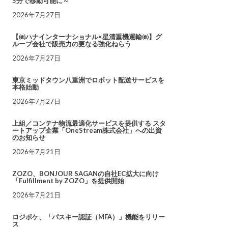
5分で移動可能に～
2026年7月27日
【㈱ハナインターナショナル×星清重機運輸㈱】グ
ループ会社で販売力の更なる強化ねらう
2026年7月27日
東京ミッドタウン八重洲でロボット配送サービスを
本格始動
2026年7月27日
上組／コンテナ物流最適化サービスを提供する スタ
ートアップ企業「OneStream株式会社」への出資
のお知らせ
2026年7月21日
ZOZO、BONJOUR SAGANの自社EC拡大に向け
「Fulfillment by ZOZO」を提供開始
2026年7月21日
ロジポケ、「パスキー認証（MFA）」機能をリリー
ス