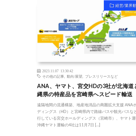
経営/業界
2023.11.07 13:30:42
その他の記事
,
動向/展望
,
プレスリリースなど
ANA、ヤマト、宮交HDの3社が北海道
縄県の特産品を宮崎県へスピード輸送
遠隔地間の流通構築、地産地消品の商圏拡大支援 ANA
ディングス（HD）と宮崎県内で路線バスや観光バスな
行している宮交ホールディングス（宮崎市）、ヤマト運
沖縄ヤマト運輸の4社は11月7日 […]