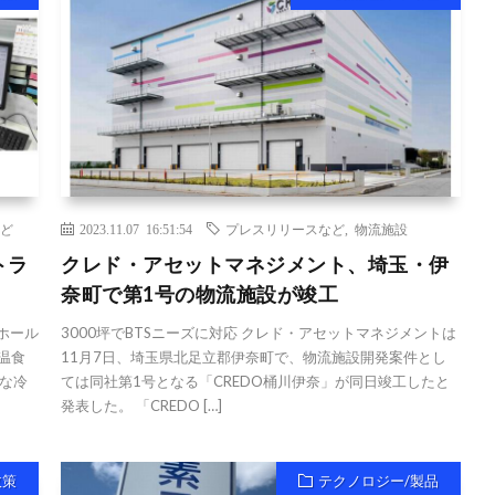
ど
2023.11.07 16:51:54
プレスリリースなど
,
物流施設
トラ
クレド・アセットマネジメント、埼玉・伊
奈町で第1号の物流施設が竣工
ジホール
3000坪でBTSニーズに対応 クレド・アセットマネジメントは
温食
11月7日、埼玉県北足立郡伊奈町で、物流施設開発案件とし
な冷
ては同社第1号となる「CREDO桶川伊奈」が同日竣工したと
発表した。 「CREDO […]
政策
テクノロジー/製品