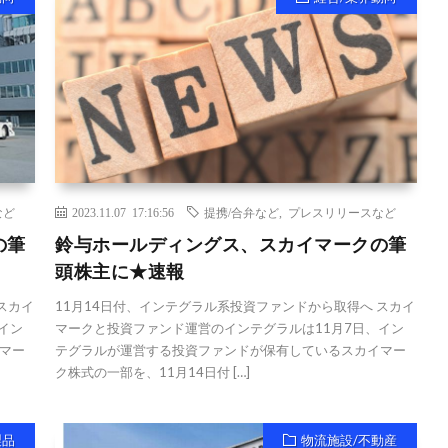
など
2023.11.07 17:16:56
提携/合弁など
,
プレスリリースなど
の筆
鈴与ホールディングス、スカイマークの筆
頭株主に★速報
スカイ
11月14日付、インテグラル系投資ファンドから取得へ スカイ
イン
マークと投資ファンド運営のインテグラルは11月7日、イン
マー
テグラルが運営する投資ファンドが保有しているスカイマー
ク株式の一部を、11月14日付 […]
製品
物流施設/不動産