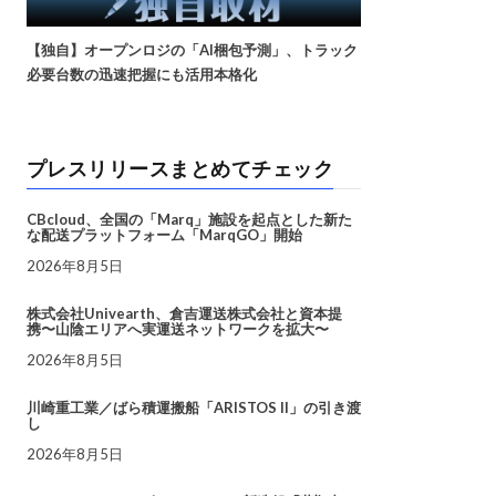
【独自】オープンロジの「AI梱包予測」、トラック
必要台数の迅速把握にも活用本格化
プレスリリースまとめてチェック
CBcloud、全国の「Marq」施設を起点とした新た
な配送プラットフォーム「MarqGO」開始
2026年8月5日
株式会社Univearth、倉吉運送株式会社と資本提
携〜山陰エリアへ実運送ネットワークを拡大〜
2026年8月5日
川崎重工業／ばら積運搬船「ARISTOS II」の引き渡
し
2026年8月5日