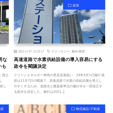
政策
2023.11.07 15:35:17
テクノロジー
,
動向/展望
明な
高速道路で水素供給設備の導入容易にする
いも
政令を閣議決定
 国土
クリーンエネルギー車両の普及促進狙い、24年4月1日施行 政
し
府は11月7日の閣議で、高速道路で水素の供給設備を導入し
表し
やすくするため、道路法と建築基準法の施行令を一部改正す
る政令を決定した。施行は202 […]
動産
物流施設/不動産