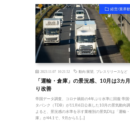
経営/業界
2023.11.07 10:21:52
動向/展望
,
プレスリリースなど
「運輸・倉庫」の景況感、10月は3カ
り改善
帝国データ調査、コロナ禍前の4年ぶり水準に回復 帝国
タバンク（TDB）が11月6日公表した10月の景気動向
よると、景況感の水準を示す業種別の景気DIは「運輸
庫」が44.1で、9月から1. […]