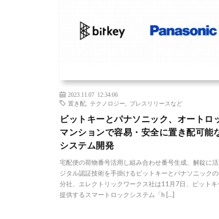
2023.11.07 12:34:06
置き配
,
テクノロジー
,
プレスリリースなど
ビットキーとパナソニック、オートロ
マンションで容易・安全に置き配可能
システム開発
宅配便の荷物番号活用し組み合わせ番号生成、解錠に活
ジタル認証技術を手掛けるビットキーとパナソニックの
分社、エレクトリックワークス社は11月7日、ビットキ
提供するスマートロックシステム「h […]