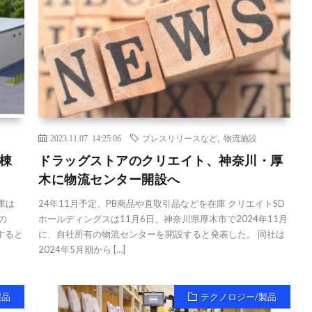
2023.11.07 14:25:06
プレスリリースなど
,
物流施設
棟
ドラッグストアのクリエイト、神奈川・厚
木に物流センター開設へ
庫は
24年11月予定、PB商品や直取引品などを在庫 クリエイトSD
の
ホールディングスは11月6日、神奈川県厚木市で2024年11月
すると
に、自社所有の物流センターを開設すると発表した。 同社は
2024年5月期から […]
製品
テクノロジー/製品