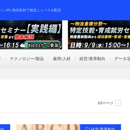
ーン,3PL,独自取材で物流ニュースを配信
事
テクノロジー/製品
雇用/人材
経営/業界動向
データ/
1/2ページ
>
動向
経営/業界動向