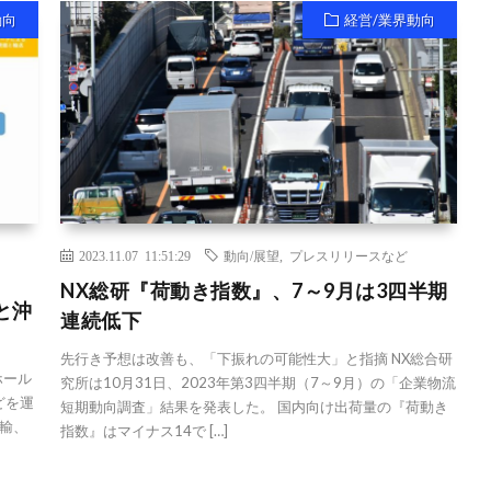
動向
経営/業界動向
2023.11.07 11:51:29
動向/展望
,
プレスリリースなど
NX総研『荷動き指数』、7～9月は3四半期
と沖
連続低下
先行き予想は改善も、「下振れの可能性大」と指摘 NX総合研
ホール
究所は10月31日、2023年第3四半期（7～9月）の「企業物流
どを運
短期動向調査」結果を発表した。 国内向け出荷量の『荷動き
輸、
指数』はマイナス14で […]