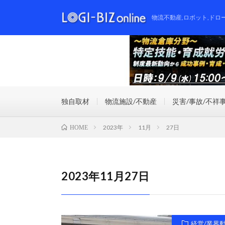
物流不動産,ロボット,ドロ
独自取材
物流施設/不動産
災害/事故/不祥
2023年
11月
27日
HOME
2023年11月27日
経営/業界