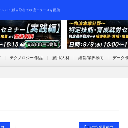
ーン,3PL,独自取材で物流ニュースを配信
事
テクノロジー/製品
雇用/人材
経営/業界動向
データ/
動向
経営/業界動向