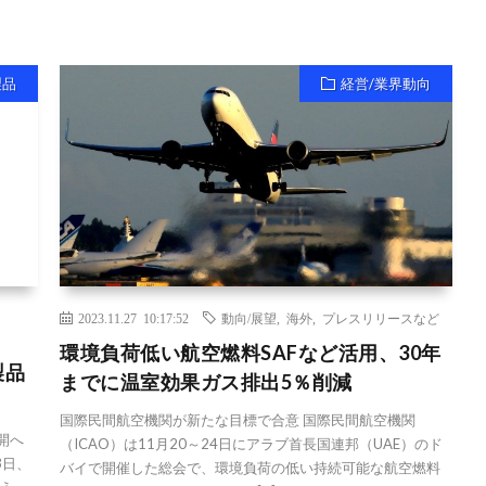
製品
経営/業界動向
2023.11.27 10:17:52
動向/展望
,
海外
,
プレスリリースなど
環境負荷低い航空燃料SAFなど活用、30年
製品
までに温室効果ガス排出5％削減
国際民間航空機関が新たな目標で合意 国際民間航空機関
開へ
（ICAO）は11月20～24日にアラブ首長国連邦（UAE）のド
3日、
バイで開催した総会で、環境負荷の低い持続可能な航空燃料