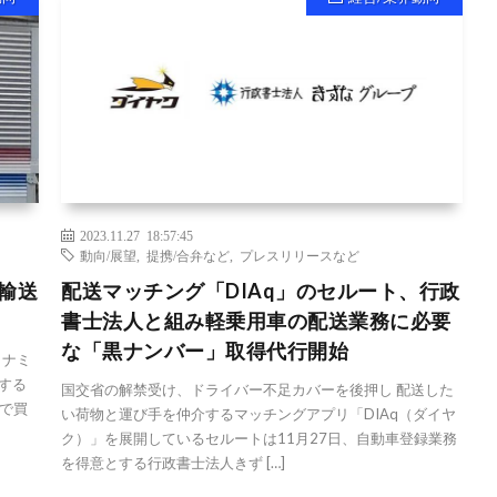
2023.11.27 18:57:45
動向/展望
,
提携/合弁など
,
プレスリリースなど
輸送
配送マッチング「DIAq」のセルート、行政
書士法人と組み軽乗用車の配送業務に必要
な「黒ナンバー」取得代行開始
トナミ
する
国交省の解禁受け、ドライバー不足カバーを後押し 配送した
で買
い荷物と運び手を仲介するマッチングアプリ「DIAq（ダイヤ
ク）」を展開しているセルートは11月27日、自動車登録業務
を得意とする行政書士法人きず […]