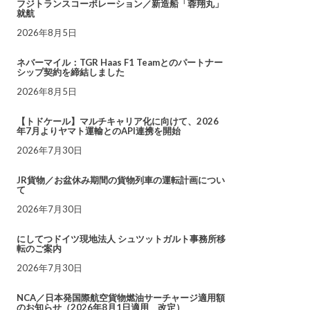
フジトランスコーポレーション／新造船「蓉翔丸」
就航
2026年8月5日
ネバーマイル：TGR Haas F1 Teamとのパートナー
シップ契約を締結しました
2026年8月5日
【トドケール】マルチキャリア化に向けて、2026
年7月よりヤマト運輸とのAPI連携を開始
2026年7月30日
JR貨物／お盆休み期間の貨物列車の運転計画につい
て
2026年7月30日
にしてつドイツ現地法人 シュツットガルト事務所移
転のご案内
2026年7月30日
NCA／日本発国際航空貨物燃油サーチャージ適用額
のお知らせ（2026年8月1日適用 改定）