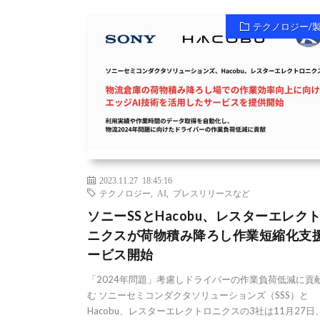
テクノロジー/
2023.11.27 18:45:16
テクノロジー
,
AI
,
プレスリリースなど
ソニーSSとHacobu、レスターエレク
ニクスが荷物積み降ろし作業短縮化支
ービス開始
「2024年問題」考慮しドライバーの作業負荷低減に貢
む ソニーセミコンダクタソリューションズ（SSS）と
Hacobu、レスターエレクトロニクスの3社は11月27日