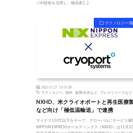
ジAI技術を活用し、物流倉 […]
テクノロジー/
2023.11.27 13:33:38
テクノロジー
,
海外
,
提携/合弁など
,
プレスリリースなど
NXHD、米クライオポートと再生医療
など向け「極低温輸送」で連携
マイナス150℃以下をキープ、グローバルにサービス展
NIPPON EXPRESSホールディングス（NXHD）は11月2