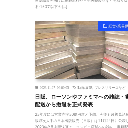
医薬品業界向けに細胞原料や再生医療製品などを取り扱
る-150℃以下の […]
経営/業界
2023.11.27 06:00:05
動向/展望
,
プレスリリースなど
日販、ローソンやファミマへの雑誌・
配送から撤退を正式発表
25年度には営業赤字50億円超と予想、今後も改善見込め
版取次大手の日本出版販売（日販）は11月24日に公表
2023年9月中間決算で、コンビニ店舗への雑誌・書籍