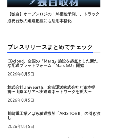
【独自】オープンロジの「AI梱包予測」、トラック
必要台数の迅速把握にも活用本格化
プレスリリースまとめてチェック
CBcloud、全国の「Marq」施設を起点とした新た
な配送プラットフォーム「MarqGO」開始
2026年8月5日
株式会社Univearth、倉吉運送株式会社と資本提
携〜山陰エリアへ実運送ネットワークを拡大〜
2026年8月5日
川崎重工業／ばら積運搬船「ARISTOS II」の引き渡
し
2026年8月5日