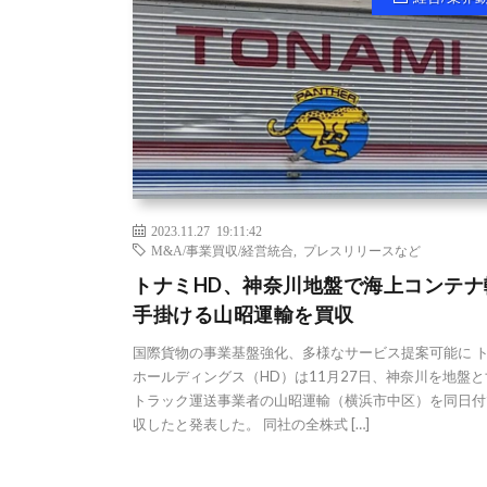
2023.11.27 19:11:42
M&A/事業買収/経営統合
,
プレスリリースなど
トナミHD、神奈川地盤で海上コンテナ
手掛ける山昭運輸を買収
国際貨物の事業基盤強化、多様なサービス提案可能に 
ホールディングス（HD）は11月27日、神奈川を地盤と
トラック運送事業者の山昭運輸（横浜市中区）を同日付
収したと発表した。 同社の全株式 […]