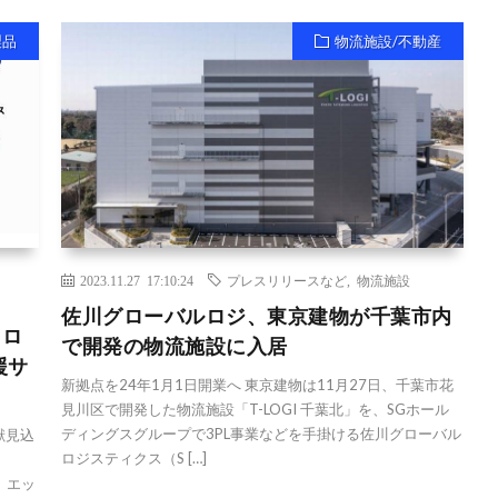
製品
物流施設/不動産
2023.11.27 17:10:24
プレスリリースなど
,
物流施設
佐川グローバルロジ、東京建物が千葉市内
トロ
で開発の物流施設に入居
援サ
新拠点を24年1月1日開業へ 東京建物は11月27日、千葉市花
見川区で開発した物流施設「T-LOGI 千葉北」を、SGホール
ディングスグループで3PL事業などを手掛ける佐川グローバル
献見込
ロジスティクス（S […]
、エッ