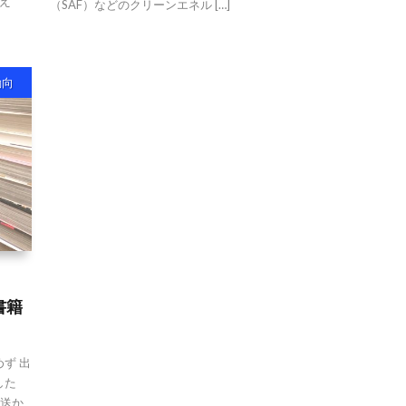
え
（SAF）などのクリーンエネル […]
動向
書籍
ず 出
した
配送か