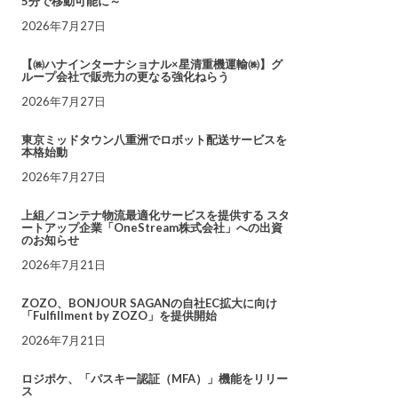
5分で移動可能に～
2026年7月27日
【㈱ハナインターナショナル×星清重機運輸㈱】グ
ループ会社で販売力の更なる強化ねらう
2026年7月27日
東京ミッドタウン八重洲でロボット配送サービスを
本格始動
2026年7月27日
上組／コンテナ物流最適化サービスを提供する スタ
ートアップ企業「OneStream株式会社」への出資
のお知らせ
2026年7月21日
ZOZO、BONJOUR SAGANの自社EC拡大に向け
「Fulfillment by ZOZO」を提供開始
2026年7月21日
ロジポケ、「パスキー認証（MFA）」機能をリリー
ス