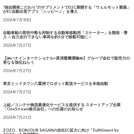
“独自開発こだわり”のサプリメントでD2C展開する「ウェルモット製薬」
がEC自動出荷アプリ「シッピーノ」を導入
2026年7月30日
自動車船の荷役中断を抑制する自動車移動用「スケーター」を開発・導
入 ～自力走行できない車両を約5分で移動可能に～
2026年7月27日
【㈱ハナインターナショナル×星清重機運輸㈱】グループ会社で販売力の
更なる強化ねらう
2026年7月27日
東京ミッドタウン八重洲でロボット配送サービスを本格始動
2026年7月27日
上組／コンテナ物流最適化サービスを提供する スタートアップ企業
「OneStream株式会社」への出資のお知らせ
2026年7月21日
ZOZO、BONJOUR SAGANの自社EC拡大に向け「Fulfillment by