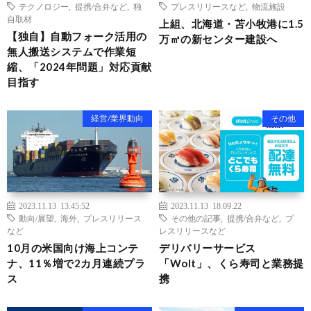
テクノロジー
,
提携/合弁など
,
独
プレスリリースなど
,
物流施設
自取材
上組、北海道・苫小牧港に1.5
【独自】自動フォーク活用の
万㎡の新センター建設へ
無人搬送システムで作業短
縮、「2024年問題」対応貢献
目指す
経営/業界動向
その他
2023.11.13 13:45:52
2023.11.13 18:09:22
動向/展望
,
海外
,
プレスリリース
その他の記事
,
提携/合弁など
,
プ
など
レスリリースなど
10月の米国向け海上コンテ
デリバリーサービス
ナ、11％増で2カ月連続プラ
「Wolt」、くら寿司と業務提
ス
携