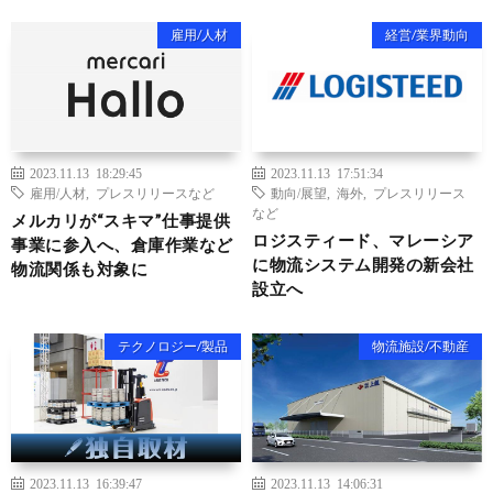
雇用/人材
経営/業界動向
2023.11.13 18:29:45
2023.11.13 17:51:34
雇用/人材
,
プレスリリースなど
動向/展望
,
海外
,
プレスリリース
など
メルカリが“スキマ”仕事提供
ロジスティード、マレーシア
事業に参入へ、倉庫作業など
に物流システム開発の新会社
物流関係も対象に
設立へ
テクノロジー/製品
物流施設/不動産
2023.11.13 16:39:47
2023.11.13 14:06:31