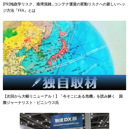
[PR]地政学リスク、港湾混雑…コンテナ運賃の変動リスクへの新しいヘッ
ジ方法「FFA」とは
【次回から大幅リニューアル！】「今そこにある危機」を読み解く 国
際ジャーナリスト・ビニシウス氏