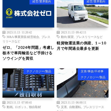
経営/業界動向
経営/業界動向
2023.11.13 11:20:42
2023.11.13 09:42:11
M&A/事業買収/経営統合
,
プレス
動向/展望
,
プレスリリースなど
リリースなど
軽貨物運送業の倒産、1～10
ゼロ、「2024年問題」考慮し
月で年間過去最多を更新
栃木で車両輸送など手掛ける
ソウイングを買収
テクノロジー/製品
災害/事故/不祥事
テクノロジー/製品
2023.11.13 07:00:41
2023.11.13 06:00:11
動画
,
ロボット
,
独自取材
災害
,
自動運転
,
プレスリリース