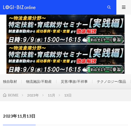
独自取材
物流施設/不動産
災害/事故/不祥事
テクノロジー/製品
2023年
11月
13日
HOME
2023年11月13日