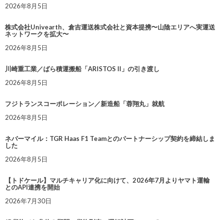
2026年8月5日
株式会社Univearth、倉吉運送株式会社と資本提携〜山陰エリアへ実運送
ネットワークを拡大〜
2026年8月5日
川崎重工業／ばら積運搬船「ARISTOS II」の引き渡し
2026年8月5日
フジトランスコーポレーション／新造船「蓉翔丸」就航
2026年8月5日
ネバーマイル：TGR Haas F1 Teamとのパートナーシップ契約を締結しま
した
2026年8月5日
【トドケール】マルチキャリア化に向けて、2026年7月よりヤマト運輸
とのAPI連携を開始
2026年7月30日