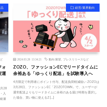
製品
経営/業界動向
ど
2024.03.28 13:34:21
動向/展望
,
プレスリリースなど
フォ
ZOZO、ファッションECでリードタイムに
実運
余裕ある「ゆっくり配送」を試験導入へ
4月限定で利用者にポイント付与、配送負荷軽減狙い ZOZOは
3月28日、ファッションEC「ZOZOTOWN」で、ユーザーが
月28
通常配送よりもリードタイムに余裕のある届け時期を選択し
・入
た場合、買い物に使えるZ […]
綾瀬