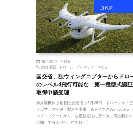
政策
2024.03.28 15:15:04
動向/展望
,
ドローン
,
プレスリリースなど
国交省、独ウィングコプターからドロ
のレベル4飛行可能な「第一種型式認証
取得申請受理
海外製機体は初 国土交通省は3月28日、ドローンや「
クルマ」の開発・製造を手掛けるドイツのWingcopter
ングコプター）から、改正航空法に基づき、同社製ドロ
に関して有人地帯上空を目 […]