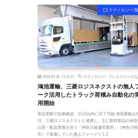
テクノロジー/
2024.03.28 13:53:15
テクノロジー
,
プレスリリースな
鴻池運輸、三菱ロジスネクストの無人
ーク活用したトラック荷積み自動化の
用開始
実証実験で効果確認、15分以内に完了可能 鴻池運輸は3
日、三菱ロジスネクストと連携し、主に飲料製品の保管
出荷・配送業務を担う「神奈川綾瀬営業所」（神奈川県
市）で実施していた無人フォークリ […]