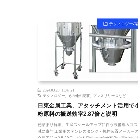
テクノロジー/
2024.03.28 11:47:21
テクノロジー
,
その他の記事
,
プレスリリースなど
日東金属工業、アタッチメント活用で
粉原料の搬送効率2.87倍と説明
粉詰まり解消、生産スケールアップに伴う設備導入コス
減に寄与 工業用ステンレスタンク・撹拌装置メーカー