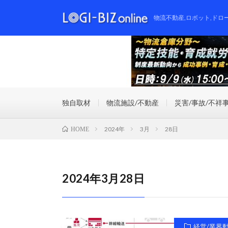
物流不動産,ロボット,ドロ
独自取材
物流施設/不動産
災害/事故/不祥
2024年
3月
28日
HOME
2024年3月28日
経営/業界