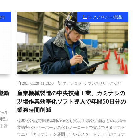
動向
テクノロジー/製品
2024.03.28 11:53:50
テクノロジー
,
プレスリリースなど
継輸
産業機械製造の中央技建工業、カミナシの
現場作業効率化ソフト導入で年間50日分の
業務時間削減
償も年
問題」
標準化や品質管理体制の強化も実現 工場や店舗などの現場作
下請
業効率化とペーパーレス化をノーコードで実現できるソフト
ウエア「カミナシ」を展開しているスタートアップのカミナ