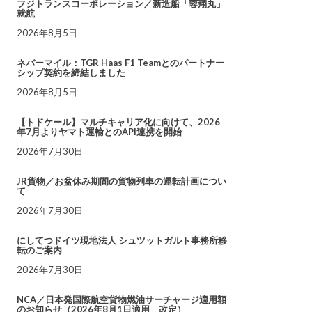
フジトランスコーポレーション／新造船「蓉翔丸」
就航
2026年8月5日
ネバーマイル：TGR Haas F1 Teamとのパートナー
シップ契約を締結しました
2026年8月5日
【トドケール】マルチキャリア化に向けて、2026
年7月よりヤマト運輸とのAPI連携を開始
2026年7月30日
JR貨物／お盆休み期間の貨物列車の運転計画につい
て
2026年7月30日
にしてつドイツ現地法人 シュツットガルト事務所移
転のご案内
2026年7月30日
NCA／日本発国際航空貨物燃油サーチャージ適用額
のお知らせ（2026年8月1日適用 改定）