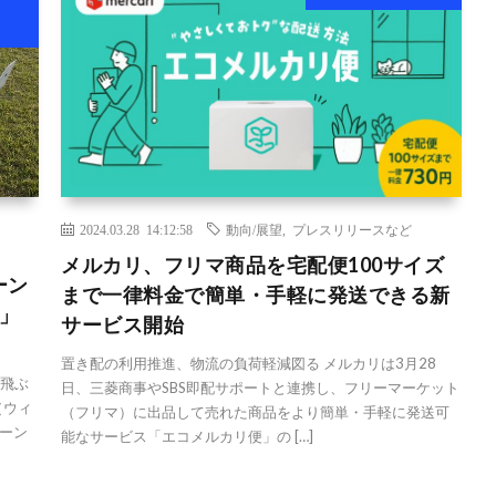
2024.03.28 14:12:58
動向/展望
,
プレスリリースなど
メルカリ、フリマ商品を宅配便100サイズ
ーン
まで一律料金で簡単・手軽に発送できる新
」
サービス開始
置き配の利用推進、物流の負荷軽減図る メルカリは3月28
空飛ぶ
日、三菱商事やSBS即配サポートと連携し、フリーマーケット
（ウィ
（フリマ）に出品して売れた商品をより簡単・手軽に発送可
ーン
能なサービス「エコメルカリ便」の […]