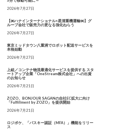
5分で移動可能に～
2026年7月27日
【㈱ハナインターナショナル×星清重機運輸㈱】グ
ループ会社で販売力の更なる強化ねらう
2026年7月27日
東京ミッドタウン八重洲でロボット配送サービスを
本格始動
2026年7月27日
上組／コンテナ物流最適化サービスを提供する スタ
ートアップ企業「OneStream株式会社」への出資
のお知らせ
2026年7月21日
ZOZO、BONJOUR SAGANの自社EC拡大に向け
「Fulfillment by ZOZO」を提供開始
2026年7月21日
ロジポケ、「パスキー認証（MFA）」機能をリリー
ス