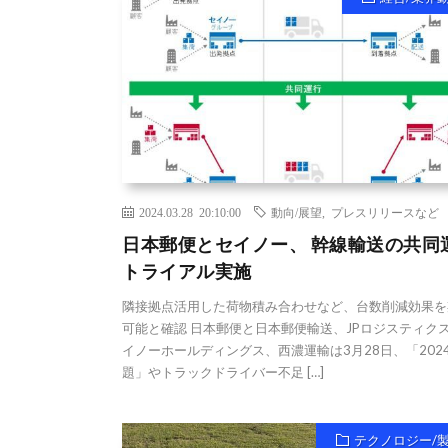
2024.03.28 20:10:00
動向/展望
,
プレスリリースなど
日本郵便とセイノー、 幹線輸送の共同
トライアル実施
隣接拠点活用した荷物積み合わせなど、台数削減効果を
可能と確認 日本郵便と日本郵便輸送、JPロジスティク
イノーホールディングス、西濃運輸は3月28日、「202
題」やトラックドライバー不足 […]
テクノロジー/