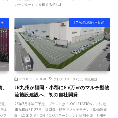
ンセンター）」を構える予 […]
動向
物流施設/不動産
2024.03.28 06:00:28
プレスリリースなど
,
物流施設
物、
JR九州が福岡・小郡に8.6万㎡のマルチ型物
流施設建設へ、初の自社開発
問題」
25年7月末竣工予定、ブランドは「LOGI STATION」に決定
レ日本
JR九州は3月27日、福岡県小郡市でマルチテナント型物流施
シフ
設「LOGI STATION（ロジステーション）福岡小郡」を開発