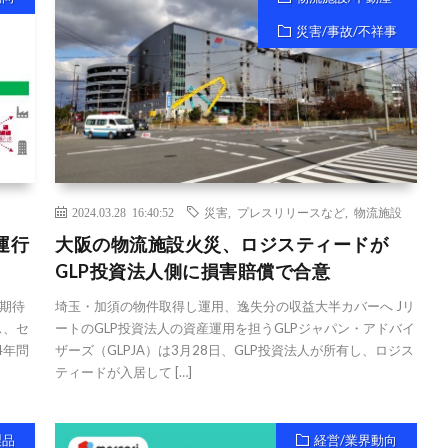
災害/事故/不祥事
2024.03.28 16:40:52
災害
,
プレスリリースなど
,
物流施設
運行
大阪の物流施設火災、ロジスティードが
GLP投資法人側に損害賠償で合意
期待
埼玉・加須の物件取得し運用、逸失分の収益大半カバーへ Jリ
ス、セ
ートのGLP投資法人の資産運用を担うGLPジャパン・アドバイ
4年問
ザーズ（GLPJA）は3月28日、GLP投資法人が所有し、ロジス
ティードが入居して […]
製品
経営/業界動向