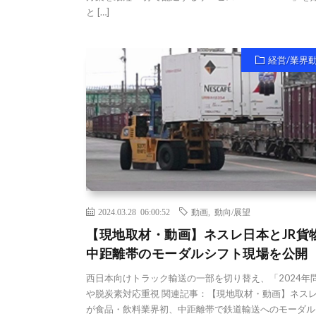
と […]
経営/業界
2024.03.28 06:00:52
動画
,
動向/展望
【現地取材・動画】ネスレ日本とJR貨
中距離帯のモーダルシフト現場を公開
西日本向けトラック輸送の一部を切り替え、「2024年
や脱炭素対応重視 関連記事：【現地取材・動画】ネス
が食品・飲料業界初、中距離帯で鉄道輸送へのモーダル