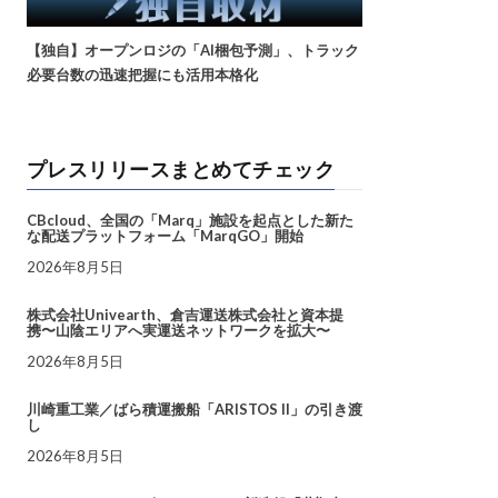
【独自】オープンロジの「AI梱包予測」、トラック
必要台数の迅速把握にも活用本格化
プレスリリースまとめてチェック
CBcloud、全国の「Marq」施設を起点とした新た
な配送プラットフォーム「MarqGO」開始
2026年8月5日
株式会社Univearth、倉吉運送株式会社と資本提
携〜山陰エリアへ実運送ネットワークを拡大〜
2026年8月5日
川崎重工業／ばら積運搬船「ARISTOS II」の引き渡
し
2026年8月5日