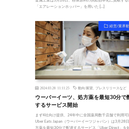
金属工業は3月28日、粉体原料の供給効率化に貢献する
「エアレーションホッパー」を用いた […]
経営/業界
2024.03.28 11:11:25
動向/展望
,
プレスリリースなど
ウーバーイーツ、処方薬を最短30分で
するサービス開始
まず4社向け提供、24年中に全国薬局数千店舗で利用可
Uber Eats Japan（ウーバーイーツジャパン）は3月28
方薬を最短30分で配達するサービス「Uber Direct」を