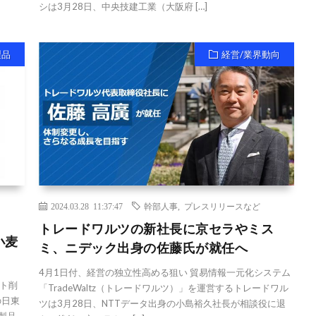
シは3月28日、中央技建工業（大阪府 […]
製品
経営/業界動向
2024.03.28 11:37:47
幹部人事
,
プレスリリースなど
トレードワルツの新社長に京セラやミス
小麦
ミ、ニデック出身の佐藤氏が就任へ
4月1日付、経営の独立性高める狙い 貿易情報一元化システム
ト削
「TradeWaltz（トレードワルツ）」を運営するトレードワル
の日東
ツは3月28日、NTTデータ出身の小島裕久社長が相談役に退