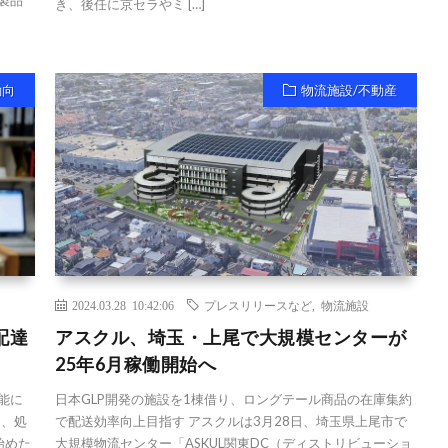
製品
き、後任に京セラやミ […]
動向
物流施設/不動産
2024.03.28 10:42:06
プレスリリースなど
,
物流施設
配達
アスクル、埼玉・上尾で大規模センターが
25年6月稼働開始へ
能に
日本GLP開発の施設を1棟借り、ロングテール商品の在庫集約
日、処
で配送効率向上目指す アスクルは3月28日、埼玉県上尾市で
始めた
大規模物流センター「ASKUL関東DC（ディストリビューショ