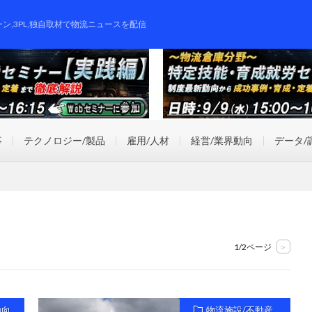
ーン,3PL,独自取材で物流ニュースを配信
事
テクノロジー/製品
雇用/人材
経営/業界動向
データ/
1/2ページ
>
動向
物流施設/不動産