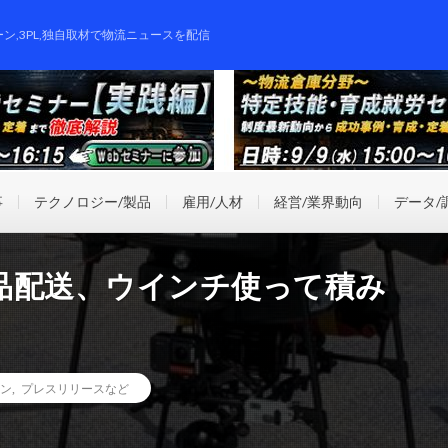
ーン,3PL,独自取材で物流ニュースを配信
事
テクノロジー/製品
雇用/人材
経営/業界動向
データ/
品配送、ウインチ使って積み
ン
,
プレスリリースなど