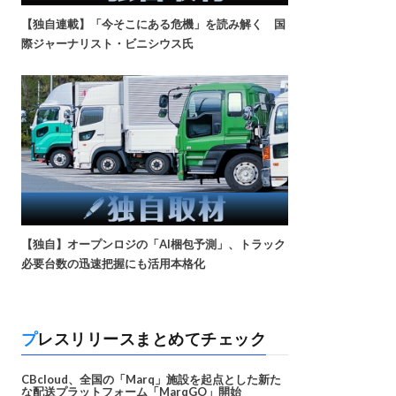
【独自連載】「今そこにある危機」を読み解く 国
際ジャーナリスト・ビニシウス氏
【独自】オープンロジの「AI梱包予測」、トラック
必要台数の迅速把握にも活用本格化
プレスリリースまとめてチェック
CBcloud、全国の「Marq」施設を起点とした新た
な配送プラットフォーム「MarqGO」開始