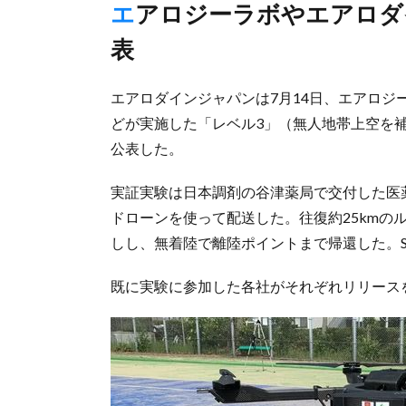
エアロジーラボやエアロダインジャパンが実証実験の様子公
表
エアロダインジャパンは7月14日、エアロジ
どが実施した「レベル3」（無人地帯上空を
公表した。
実証実験は日本調剤の谷津薬局で交付した医
ドローンを使って配送した。往復約25kmの
しし、無着陸で離陸ポイントまで帰還した。SB
既に実験に参加した各社がそれぞれリリース