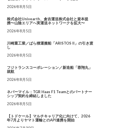
2026年8月5日
株式会社Univearth、倉吉運送株式会社と資本提
携〜山陰エリアへ実運送ネットワークを拡大〜
2026年8月5日
川崎重工業／ばら積運搬船「ARISTOS II」の引き渡
し
2026年8月5日
フジトランスコーポレーション／新造船「蓉翔丸」
就航
2026年8月5日
ネバーマイル：TGR Haas F1 Teamとのパートナー
シップ契約を締結しました
2026年8月5日
【トドケール】マルチキャリア化に向けて、2026
年7月よりヤマト運輸とのAPI連携を開始
2026年7月30日