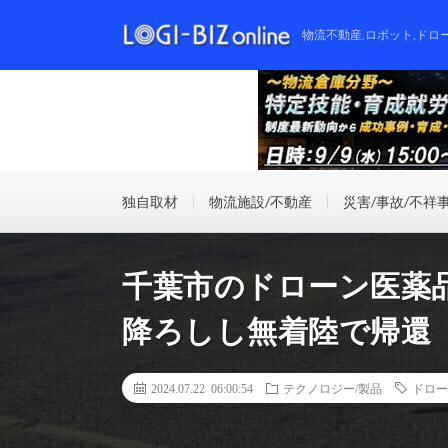
物流不動産,ロボット,ドロ
独自取材
物流施設/不動産
災害/事故/不祥
千葉市のドローン医薬
降ろしし無着陸で帰還
2024.07.22 06:00:54
テクノロジー/製品
ドロー