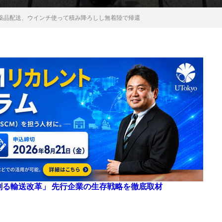
薬品配送、ウインチ使って積み降ろしし無着陸で帰還
来を創る輸送改革」 先行企業の生存戦略を徹底取材