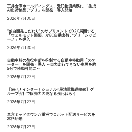
三井倉庫ホールディングス、受託物流業務に 「生成
AI出荷検品アプリ」を開発・導入開始
2026年7月30日
“独自開発こだわり”のサプリメントでD2C展開する
「ウェルモット製薬」がEC自動出荷アプリ「シッピ
ーノ」を導入
2026年7月30日
自動車船の荷役中断を抑制する自動車移動用「スケ
ーター」を開発・導入 ～自力走行できない車両を約
5分で移動可能に～
2026年7月27日
【㈱ハナインターナショナル×星清重機運輸㈱】グ
ループ会社で販売力の更なる強化ねらう
2026年7月27日
東京ミッドタウン八重洲でロボット配送サービスを
本格始動
2026年7月27日