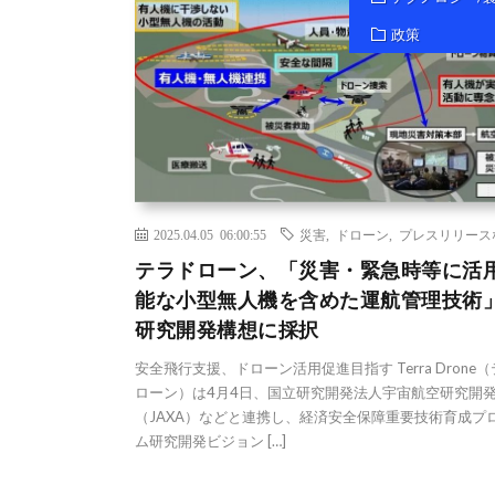
政策
2025.04.05 06:00:55
災害
,
ドローン
,
プレスリリース
テラドローン、「災害・緊急時等に活
能な小型無人機を含めた運航管理技術」
研究開発構想に採択
安全飛行支援、ドローン活用促進目指す Terra Drone
ローン）は4月4日、国立研究開発法人宇宙航空研究開
（JAXA）などと連携し、経済安全保障重要技術育成プ
ム研究開発ビジョン […]