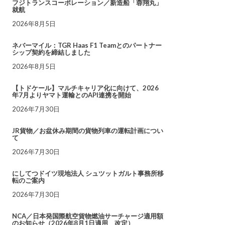
フジトランスコーポレーション／新造船「蓉翔丸」
就航
2026年8月5日
ネバーマイル：TGR Haas F1 Teamとのパートナー
シップ契約を締結しました
2026年8月5日
【トドケール】マルチキャリア化に向けて、2026
年7月よりヤマト運輸とのAPI連携を開始
2026年7月30日
JR貨物／お盆休み期間の貨物列車の運転計画につい
て
2026年7月30日
にしてつドイツ現地法人 シュツットガルト事務所移
転のご案内
2026年7月30日
NCA／日本発国際航空貨物燃油サーチャージ適用額
のお知らせ（2026年8月1日適用 改定）