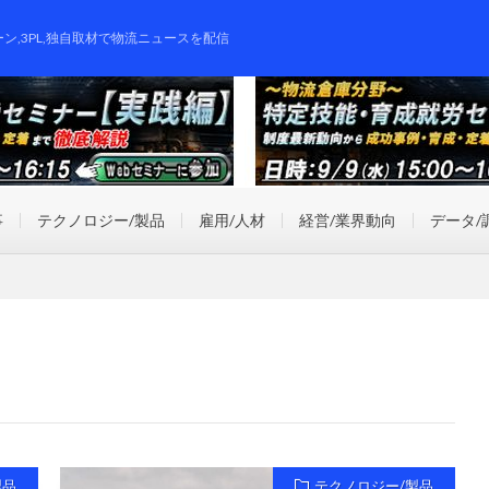
ーン,3PL,独自取材で物流ニュースを配信
事
テクノロジー/製品
雇用/人材
経営/業界動向
データ/
製品
テクノロジー/製品