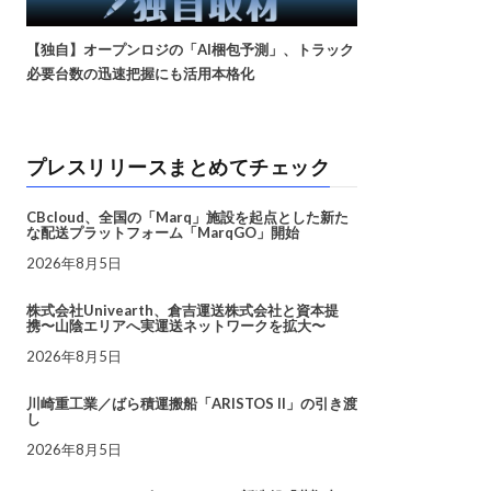
【独自】オープンロジの「AI梱包予測」、トラック
必要台数の迅速把握にも活用本格化
プレスリリースまとめてチェック
CBcloud、全国の「Marq」施設を起点とした新た
な配送プラットフォーム「MarqGO」開始
2026年8月5日
株式会社Univearth、倉吉運送株式会社と資本提
携〜山陰エリアへ実運送ネットワークを拡大〜
2026年8月5日
川崎重工業／ばら積運搬船「ARISTOS II」の引き渡
し
2026年8月5日