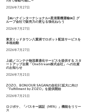
5分で移動可能に～
2026年7月27日
【㈱ハナインターナショナル×星清重機運輸㈱】グ
ループ会社で販売力の更なる強化ねらう
2026年7月27日
東京ミッドタウン八重洲でロボット配送サービスを
本格始動
2026年7月27日
上組／コンテナ物流最適化サービスを提供する スタ
ートアップ企業「OneStream株式会社」への出資
のお知らせ
2026年7月21日
ZOZO、BONJOUR SAGANの自社EC拡大に向け
「Fulfillment by ZOZO」を提供開始
2026年7月21日
ロジポケ、「パスキー認証（MFA）」機能をリリー
ス