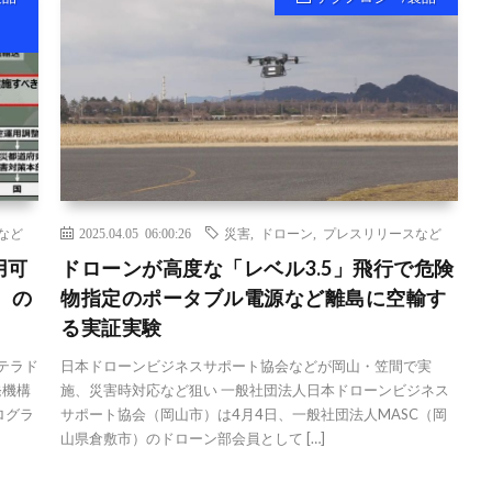
など
2025.04.05 06:00:26
災害
,
ドローン
,
プレスリリースなど
用可
ドローンが高度な「レベル3.5」飛行で危険
 の
物指定のポータブル電源など離島に空輸す
る実証実験
（テラド
日本ドローンビジネスサポート協会などが岡山・笠間で実
発機構
施、災害時対応など狙い 一般社団法人日本ドローンビジネス
ログラ
サポート協会（岡山市）は4月4日、一般社団法人MASC（岡
山県倉敷市）のドローン部会員として […]