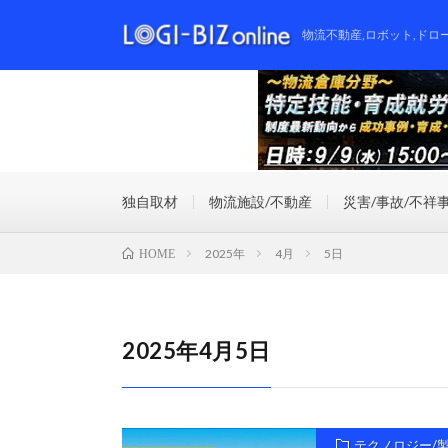
物流不動産,ロボット,ドロ
独自取材
物流施設/不動産
災害/事故/不祥
2025年
4月
5日
HOME
2025年4月5日
テクノロジー/