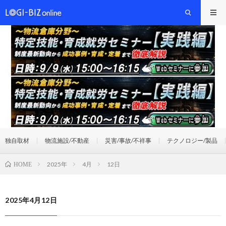
独自取材
物流施設/不動産
災害/事故/不祥事
テクノロジー/製品
2025年
4月
12日
HOME
2025年4月12日