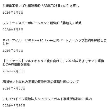
川崎重工業／ばら積運搬船「ARISTOS II」の引き渡し
2026年8月5日
フジトランスコーポレーション／新造船「蓉翔丸」就航
2026年8月5日
ネバーマイル：TGR Haas F1 Teamとのパートナーシップ契約を締結しま
した
2026年8月5日
【トドケール】マルチキャリア化に向けて、2026年7月よりヤマト運輸
とのAPI連携を開始
2026年7月30日
JR貨物／お盆休み期間の貨物列車の運転計画について
2026年7月30日
にしてつドイツ現地法人 シュツットガルト事務所移転のご案内
2026年7月30日