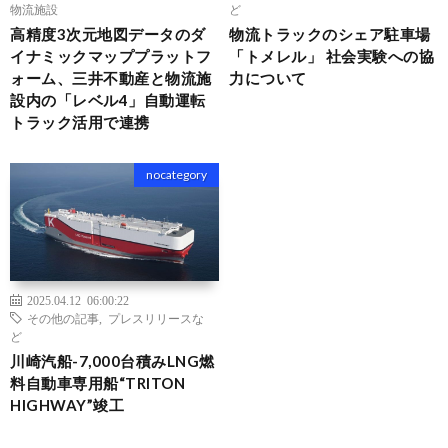
物流施設
ど
高精度3次元地図データのダ
物流トラックのシェア駐⾞場
イナミックマッププラットフ
「トメレル」 社会実験への協
ォーム、三井不動産と物流施
⼒について
設内の「レベル4」自動運転
トラック活用で連携
nocategory
2025.04.12 06:00:22
その他の記事
,
プレスリリースな
ど
川崎汽船-7,000台積みLNG燃
料自動車専用船“TRITON
HIGHWAY”竣工