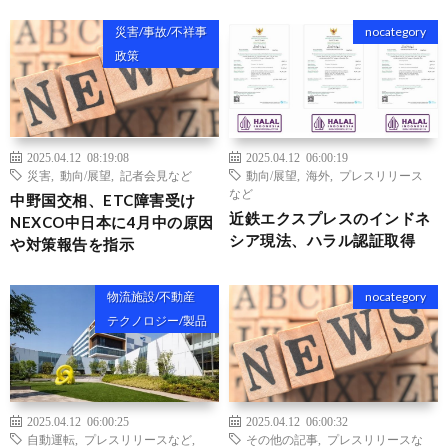
災害/事故/不祥事
nocategory
政策
2025.04.12 08:19:08
2025.04.12 06:00:19
災害
,
動向/展望
,
記者会見など
動向/展望
,
海外
,
プレスリリース
など
中野国交相、ETC障害受け
近鉄エクスプレスのインドネ
NEXCO中日本に4月中の原因
シア現法、ハラル認証取得
や対策報告を指示
物流施設/不動産
nocategory
テクノロジー/製品
2025.04.12 06:00:25
2025.04.12 06:00:32
自動運転
,
プレスリリースなど
,
その他の記事
,
プレスリリースな