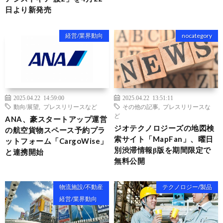
日より新発売
経営/業界動向
nocategory
2025.04.22 14:59:00
2025.04.22 13:51:11
動向/展望
,
プレスリリースなど
その他の記事
,
プレスリリースな
ど
ANA、豪スタートアップ運営
ジオテクノロジーズの地図検
の航空貨物スペース予約プラ
索サイト「MapFan」、曜日
ットフォーム「CargoWise」
別渋滞情報β版を期間限定で
と連携開始
無料公開
物流施設/不動産
テクノロジー/製品
経営/業界動向