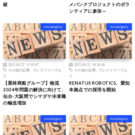
破
メバンクプロジェクトのボラ
ンティアに参加～
nocategory
nocategory
2025.04.22 11:03:47
2025.04.22 10:54:46
その他の記事
,
プレスリリースな
その他の記事
,
プレスリリースな
ど
ど
【栗林商船グループ】物流
RENATUS ROBOTICS、愛知
2024年問題の解決に向けて、
本拠点での採用を開始
仙台-大阪間でシマダヤ冷凍麺
の輸送増加
nocategory
nocategory