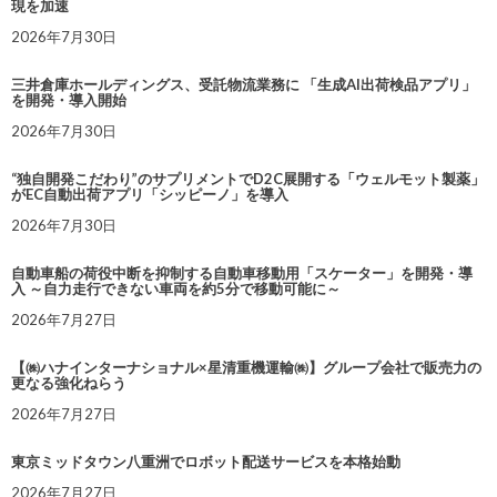
現を加速
2026年7月30日
三井倉庫ホールディングス、受託物流業務に 「生成AI出荷検品アプリ」
を開発・導入開始
2026年7月30日
“独自開発こだわり”のサプリメントでD2C展開する「ウェルモット製薬」
がEC自動出荷アプリ「シッピーノ」を導入
2026年7月30日
自動車船の荷役中断を抑制する自動車移動用「スケーター」を開発・導
入 ～自力走行できない車両を約5分で移動可能に～
2026年7月27日
【㈱ハナインターナショナル×星清重機運輸㈱】グループ会社で販売力の
更なる強化ねらう
2026年7月27日
東京ミッドタウン八重洲でロボット配送サービスを本格始動
2026年7月27日