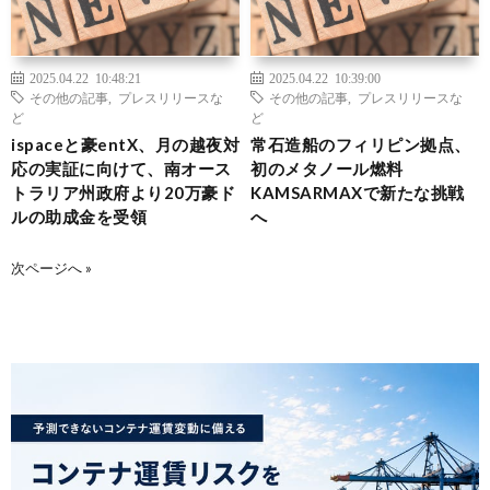
2025.04.22 10:48:21
2025.04.22 10:39:00
その他の記事
,
プレスリリースな
その他の記事
,
プレスリリースな
ど
ど
ispaceと豪entX、月の越夜対
常石造船のフィリピン拠点、
応の実証に向けて、南オース
初のメタノール燃料
トラリア州政府より20万豪ド
KAMSARMAXで新たな挑戦
ルの助成金を受領
へ
次ページへ »