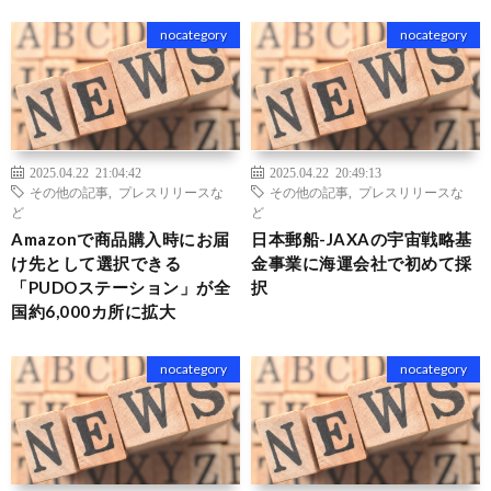
nocategory
nocategory
2025.04.22 21:04:42
2025.04.22 20:49:13
その他の記事
,
プレスリリースな
その他の記事
,
プレスリリースな
ど
ど
Amazonで商品購入時にお届
日本郵船-JAXAの宇宙戦略基
け先として選択できる
金事業に海運会社で初めて採
「PUDOステーション」が全
択
国約6,000カ所に拡大
nocategory
nocategory