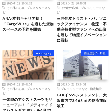
2025.04.22 20:53:32
2025.04.22 20:46:31
その他の記事
,
プレスリリースな
その他の記事
,
プレスリリースな
ど
ど
ANA-本邦キャリア初！
三井住友トラスト・パナソニ
「CargoWise」を通じた貨物
ックファイナンス 物流・不
スペースの予約を開始
動産特化型ファンドへの出資
を通じて物流イノベーション
に貢献
nocategory
物流施設/不動産
2025.04.22 20:43:54
2025.04.22 15:34:51
その他の記事
,
プレスリリースな
プレスリリースなど
,
物流施設
ど
GLRインベンストメント、大
一体型のアシストスーツをリ
阪市内で2.46万㎡の物流施設
ニューアル！「メディエイド
竣工
アシストギア 腰2」を4月22