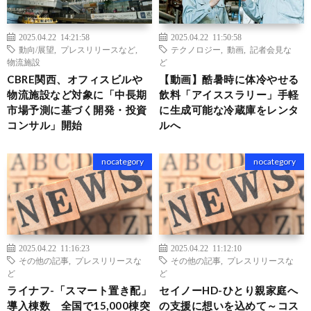
2025.04.22 14:21:58
2025.04.22 11:50:58
動向/展望
,
プレスリリースなど
,
テクノロジー
,
動画
,
記者会見な
物流施設
ど
CBRE関西、オフィスビルや
【動画】酷暑時に体冷やせる
物流施設など対象に「中長期
飲料「アイススラリー」手軽
市場予測に基づく開発・投資
に生成可能な冷蔵庫をレンタ
コンサル」開始
ルへ
nocategory
nocategory
2025.04.22 11:16:23
2025.04.22 11:12:10
その他の記事
,
プレスリリースな
その他の記事
,
プレスリリースな
ど
ど
ライナフ-「スマート置き配」
セイノーHD-ひとり親家庭へ
導入棟数 全国で15,000棟突
の支援に想いを込めて～コス