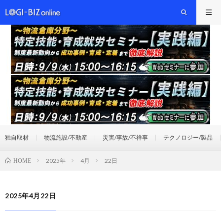
独自取材
物流施設/不動産
災害/事故/不祥事
テクノロジー/製品
2025年
4月
22日
HOME
2025年4月22日