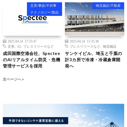
災害/事故/不祥事
物流施設/不動産
テクノロジー/製品
2025.04.24 17:33:47
2025.04.24 15:35:38
災害
,
AI
,
プレスリリースなど
プレスリリースなど
,
物流施設
成田国際空港会社、Spectee
サンケイビル、埼玉と千葉の
のAIリアルタイム防災・危機
計3カ所で冷凍・冷蔵倉庫開
管理サービスを採用
発へ
次ページへ »