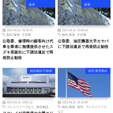
政策
政策
2025.04.24 19:28:45
2025.04.24 19:00:44
動向/展望
,
不祥事
動向/展望
,
不祥事
公取委、修理時の顧客向け代
公取委、油圧機器大手カヤバ
車を業者に無償提供させたス
に下請法違反で再発防止勧告
ズキ系販社に下請法違反で再
発防止勧告
物流施設/不動産
経営/業界動向
2025.04.24 18:05:22
2025.04.24 18:16:09
プレスリリースなど
,
物流施設
動向/展望
,
海外
,
プレスリリース
など