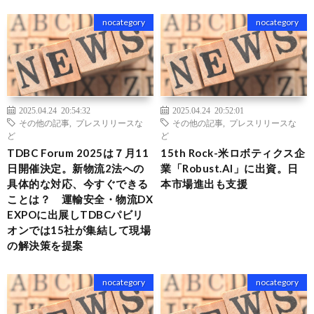
nocategory
nocategory
2025.04.24 20:54:32
2025.04.24 20:52:01
その他の記事
,
プレスリリースな
その他の記事
,
プレスリリースな
ど
ど
TDBC Forum 2025は７月11
15th Rock-米ロボティクス企
日開催決定。新物流2法への
業「Robust.AI」に出資。日
具体的な対応、今すぐできる
本市場進出も支援
ことは？ 運輸安全・物流DX
EXPOに出展しTDBCパビリ
オンでは15社が集結して現場
の解決策を提案
nocategory
nocategory