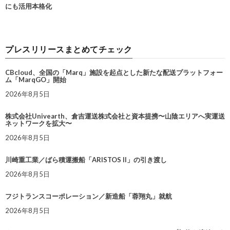
にも活用本格化
プレスリリースまとめてチェック
CBcloud、全国の「Marq」施設を起点とした新たな配送プラットフォー
ム「MarqGO」開始
2026年8月5日
株式会社Univearth、倉吉運送株式会社と資本提携〜山陰エリアへ実運送
ネットワークを拡大〜
2026年8月5日
川崎重工業／ばら積運搬船「ARISTOS II」の引き渡し
2026年8月5日
フジトランスコーポレーション／新造船「蓉翔丸」就航
2026年8月5日