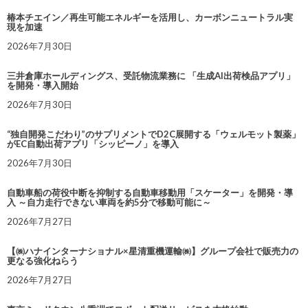
椿本チエイン／再生可能エネルギーを活用し、カーボンニュートラル実
現を加速
2026年7月30日
三井倉庫ホールディングス、受託物流業務に 「生成AI出荷検品アプリ」
を開発・導入開始
2026年7月30日
“独自開発こだわり”のサプリメントでD2C展開する「ウェルモット製薬」
がEC自動出荷アプリ「シッピーノ」を導入
2026年7月30日
自動車船の荷役中断を抑制する自動車移動用「スケーター」を開発・導
入 ～自力走行できない車両を約5分で移動可能に～
2026年7月27日
【㈱ハナインターナショナル×星清重機運輸㈱】グループ会社で販売力の
更なる強化ねらう
2026年7月27日