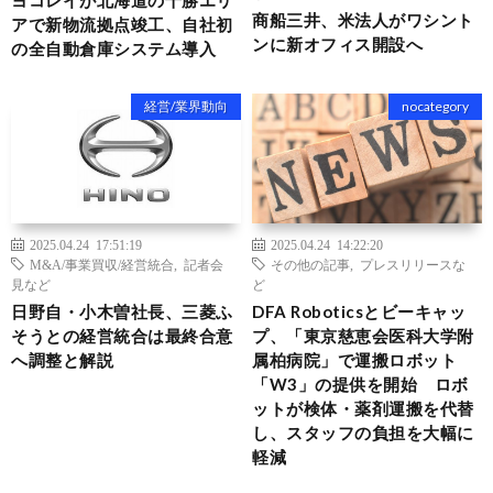
ヨコレイが北海道の十勝エリ
商船三井、米法人がワシント
アで新物流拠点竣工、自社初
ンに新オフィス開設へ
の全自動倉庫システム導入
経営/業界動向
nocategory
2025.04.24 17:51:19
2025.04.24 14:22:20
M&A/事業買収/経営統合
,
記者会
その他の記事
,
プレスリリースな
見など
ど
日野自・小木曽社長、三菱ふ
DFA Roboticsとビーキャッ
そうとの経営統合は最終合意
プ、「東京慈恵会医科大学附
へ調整と解説
属柏病院」で運搬ロボット
「W3」の提供を開始 ロボ
ットが検体・薬剤運搬を代替
し、スタッフの負担を大幅に
軽減