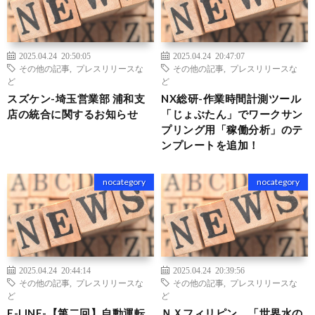
2025.04.24 20:50:05
2025.04.24 20:47:07
その他の記事
,
プレスリリースな
その他の記事
,
プレスリリースな
ど
ど
スズケン-埼玉営業部 浦和支
NX総研-作業時間計測ツール
店の統合に関するお知らせ
「じょぶたん」でワークサン
プリング用「稼働分析」のテ
ンプレートを追加！
nocategory
nocategory
2025.04.24 20:44:14
2025.04.24 20:39:56
その他の記事
,
プレスリリースな
その他の記事
,
プレスリリースな
ど
ど
F-LINE-【第二回】自動運転
ＮＸフィリピン、「世界水の