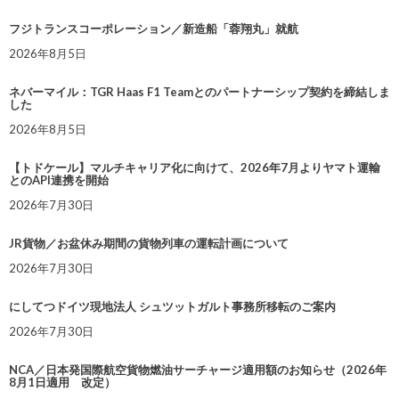
フジトランスコーポレーション／新造船「蓉翔丸」就航
2026年8月5日
ネバーマイル：TGR Haas F1 Teamとのパートナーシップ契約を締結しま
した
2026年8月5日
【トドケール】マルチキャリア化に向けて、2026年7月よりヤマト運輸
とのAPI連携を開始
2026年7月30日
JR貨物／お盆休み期間の貨物列車の運転計画について
2026年7月30日
にしてつドイツ現地法人 シュツットガルト事務所移転のご案内
2026年7月30日
NCA／日本発国際航空貨物燃油サーチャージ適用額のお知らせ（2026年
8月1日適用 改定）