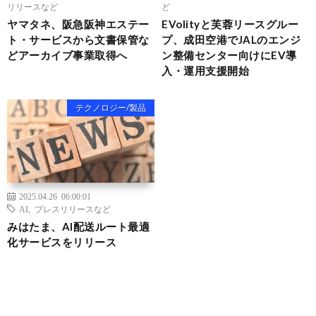
リリースなど
ど
ヤマタネ、阪急阪神エステー
EVolityと芙蓉リースグルー
ト・サービスから文書保管な
プ、成田空港でJALのエンジ
どアーカイブ事業取得へ
ン整備センター向けにEV導
入・運用支援開始
テクノロジー/製品
2025.04.26 06:00:01
AI
,
プレスリリースなど
みはたま、AI配送ルート最適
化サービスをリリース