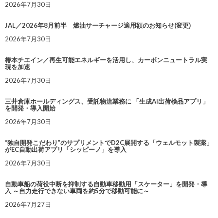
2026年7月30日
JAL／2026年8月前半 燃油サーチャージ適用額のお知らせ(変更)
2026年7月30日
椿本チエイン／再生可能エネルギーを活用し、カーボンニュートラル実
現を加速
2026年7月30日
三井倉庫ホールディングス、受託物流業務に 「生成AI出荷検品アプリ」
を開発・導入開始
2026年7月30日
“独自開発こだわり”のサプリメントでD2C展開する「ウェルモット製薬」
がEC自動出荷アプリ「シッピーノ」を導入
2026年7月30日
自動車船の荷役中断を抑制する自動車移動用「スケーター」を開発・導
入 ～自力走行できない車両を約5分で移動可能に～
2026年7月27日