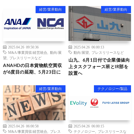
経営/業界動向
経営/業界動向
2025.04.26 09:50:36
2025.04.26 06:00:13
M&A/事業買収/経営統合
,
動向/展
動向/展望
,
プレスリリースなど
望
,
プレスリリースなど
山九、6月1日付で企業価値向
ANAHDの日本貨物航空買収
上タスクフォース班とIR部を
が6度目の延期、5月23日に
設置へ
経営/業界動向
テクノロジー/製品
2025.04.26 06:00:58
2025.04.26 06:00:15
M&A/事業買収/経営統合
,
プレス
テクノロジー
,
プレスリリースな