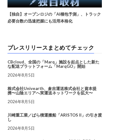
【独自】オープンロジの「AI梱包予測」、トラック
必要台数の迅速把握にも活用本格化
プレスリリースまとめてチェック
CBcloud、全国の「Marq」施設を起点とした新た
な配送プラットフォーム「MarqGO」開始
2026年8月5日
株式会社Univearth、倉吉運送株式会社と資本提
携〜山陰エリアへ実運送ネットワークを拡大〜
2026年8月5日
川崎重工業／ばら積運搬船「ARISTOS II」の引き渡
し
2026年8月5日