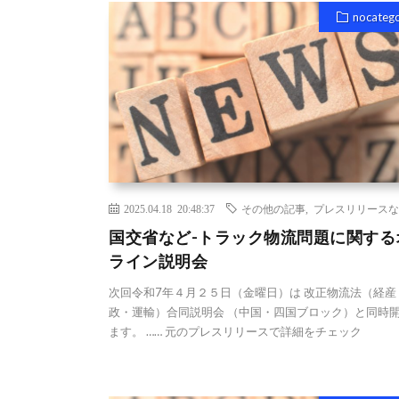
nocateg
2025.04.18 20:48:37
その他の記事
,
プレスリリースな
国交省など-トラック物流問題に関する
ライン説明会
次回令和7年４月２５日（金曜日）は 改正物流法（経産
政・運輸）合同説明会 （中国・四国ブロック）と同時
ます。 …… 元のプレスリリースで詳細をチェック