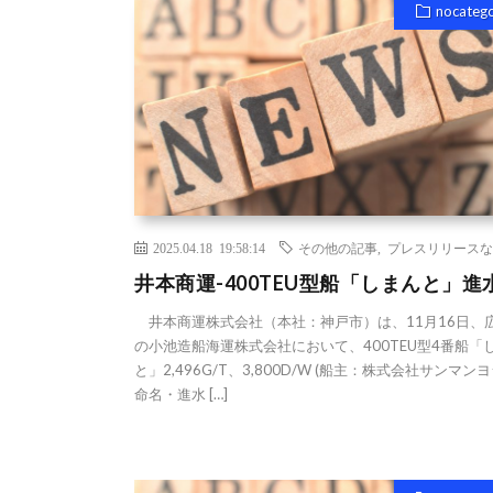
nocateg
2025.04.18 19:58:14
その他の記事
,
プレスリリースな
井本商運-400TEU型船「しまんと」進
井本商運株式会社（本社：神戸市）は、11月16日、
の小池造船海運株式会社において、400TEU型4番船「
と」2,496G/T、3,800D/W (船主：株式会社サンマンヨ
命名・進水 […]