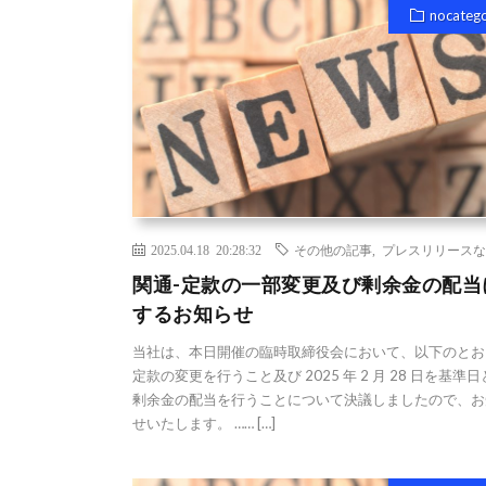
nocateg
2025.04.18 20:28:32
その他の記事
,
プレスリリースな
関通-定款の一部変更及び剰余金の配当
するお知らせ
当社は、本日開催の臨時取締役会において、以下のとお
定款の変更を行うこと及び 2025 年 2 月 28 日を基準
剰余金の配当を行うことについて決議しましたので、お
せいたします。 …… […]