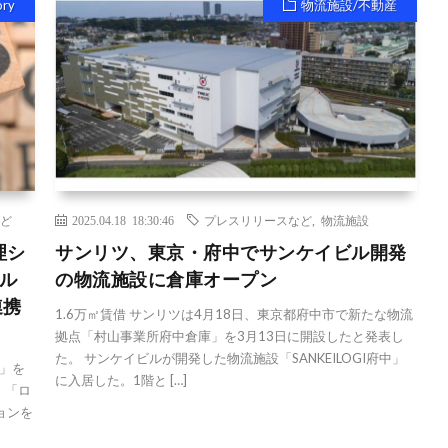
ory
物流施設/不動産
ど
2025.04.18 18:30:46
プレスリリースなど
,
物流施設
理シ
サンリツ、東京・府中でサンケイビル開発
ール
の物流施設に倉庫オープン
連携
1.6万㎡賃借 サンリツは4月18日、東京都府中市で新たな物流
拠点「村山事業所府中倉庫」を3月13日に開設したと発表し
た。 サンケイビルが開発した物流施設「SANKEILOGI府中」
」を
に入居した。1階と […]
 「ロ
ョンを