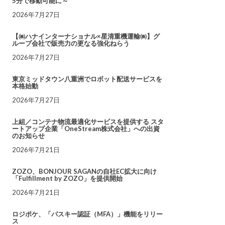
5分で移動可能に～
2026年7月27日
【㈱ハナインターナショナル×星清重機運輸㈱】グ
ループ会社で販売力の更なる強化ねらう
2026年7月27日
東京ミッドタウン八重洲でロボット配送サービスを
本格始動
2026年7月27日
上組／コンテナ物流最適化サービスを提供する スタ
ートアップ企業「OneStream株式会社」への出資
のお知らせ
2026年7月21日
ZOZO、BONJOUR SAGANの自社EC拡大に向け
「Fulfillment by ZOZO」を提供開始
2026年7月21日
ロジポケ、「パスキー認証（MFA）」機能をリリー
ス