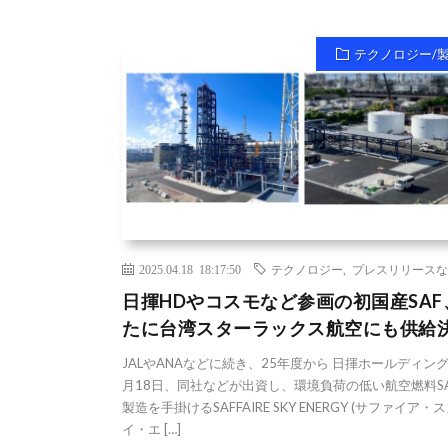
テクノロジー/
2025.04.18 18:17:50
テクノロジー
,
プレスリリースな
日揮HDやコスモなど参画の初国産SAF
たに台湾スターラックス航空にも供給
JALやANAなどに続き、25年度から 日揮ホールディン
月18日、同社などが出資し、環境負荷の低い航空燃料S
製造を手掛けるSAFFAIRE SKY ENERGY (サファイア・
イ・エ […]