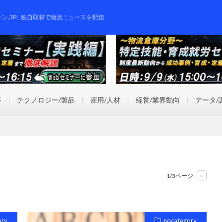
ーン,3PL,独自取材で物流ニュースを配信
事
テクノロジー/製品
雇用/人材
経営/業界動向
データ/
1/3ページ
>
ory
nocategory