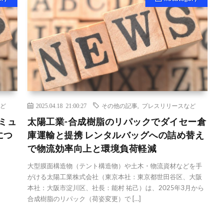
ど
2025.04.18 21:00:27
その他の記事
,
プレスリリースなど
ミュ
太陽工業-合成樹脂のリパックでダイセー倉
につ
庫運輸と提携 レンタルバッグへの詰め替え
で物流効率向上と環境負荷軽減
大型膜面構造物（テント構造物）や土木・物流資材などを手
がける太陽工業株式会社（東京本社：東京都世田谷区、大阪
本社：大阪市淀川区、社長：能村 祐己）は、2025年3月から
合成樹脂のリパック（荷姿変更）で […]