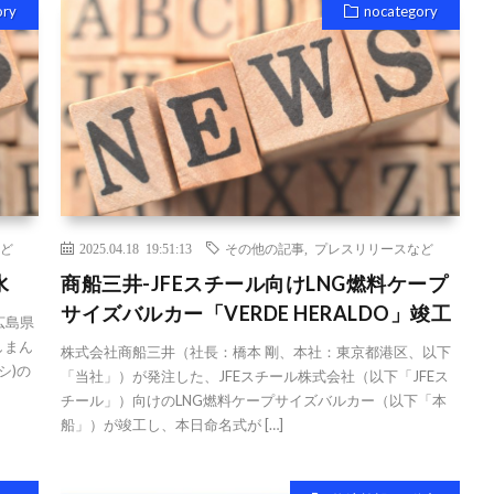
ory
nocategory
ど
2025.04.18 19:51:13
その他の記事
,
プレスリリースなど
水
商船三井-JFEスチール向けLNG燃料ケープ
サイズバルカー「VERDE HERALDO」竣工
広島県
しまん
株式会社商船三井（社長：橋本 剛、本社：東京都港区、以下
シ)の
「当社」）が発注した、JFEスチール株式会社（以下「JFEス
チール」）向けのLNG燃料ケープサイズバルカー（以下「本
船」）が竣工し、本日命名式が […]