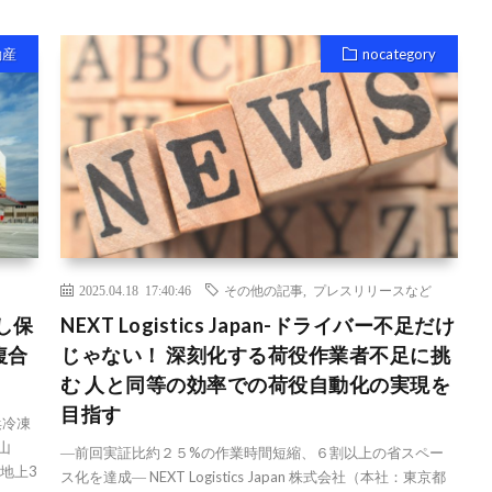
動産
nocategory
2025.04.18 17:40:46
その他の記事
,
プレスリリースなど
し保
NEXT Logistics Japan-ドライバー不足だけ
複合
じゃない！ 深刻化する荷役作業者不足に挑
む 人と同等の効率での荷役自動化の実現を
目指す
浜冷凍
山
―前回実証比約２５%の作業時間短縮、６割以上の省スペー
地上3
ス化を達成― NEXT Logistics Japan 株式会社（本社：東京都