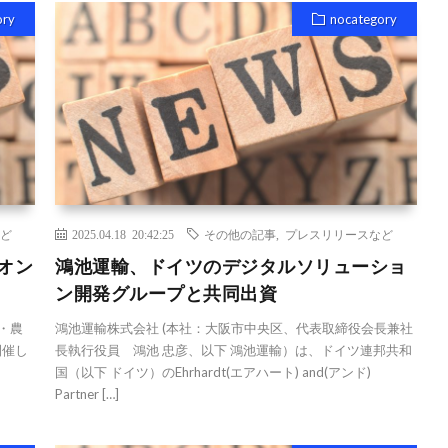
ory
nocategory
ど
2025.04.18 20:42:25
その他の記事
,
プレスリリースなど
オン
鴻池運輸、ドイツのデジタルソリューショ
ン開発グループと共同出資
・農
鴻池運輸株式会社 (本社：大阪市中央区、代表取締役会長兼社
開催し
長執行役員 鴻池 忠彦、以下 鴻池運輸）は、ドイツ連邦共和
国（以下 ドイツ）のEhrhardt(エアハート) and(アンド)
Partner […]