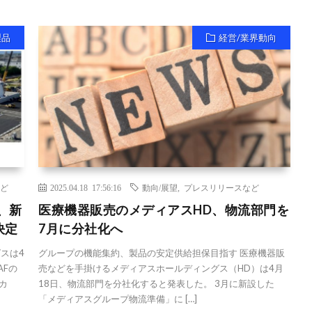
製品
経営/業界動向
ど
2025.04.18 17:56:16
動向/展望
,
プレスリリースなど
、新
医療機器販売のメディアスHD、物流部門を
決定
7月に分社化へ
グスは4
グループの機能集約、製品の安定供給担保目指す 医療機器販
AFの
売などを手掛けるメディアスホールディングス（HD）は4月
スカ
18日、物流部門を分社化すると発表した。 3月に新設した
「メディアスグループ物流準備」に […]