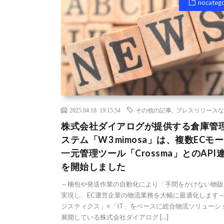
nocateg
2025.04.18 19:15:54
その他の記事
,
プレスリリースな
株式会社ダイアログが提供する倉庫管
ステム「W3 mimosa」は、複数ECモ
一元管理ツール「Crossma」とのAPI
を開始しました
～梱包や発送作業の自動化により「手間をかけない物販
実現し、EC運営企業の物流業務を大幅に最適化します～
ジスティクス」×「IT」をベースに総合物流ソリューシ
展開している株式会社ダイアログ […]