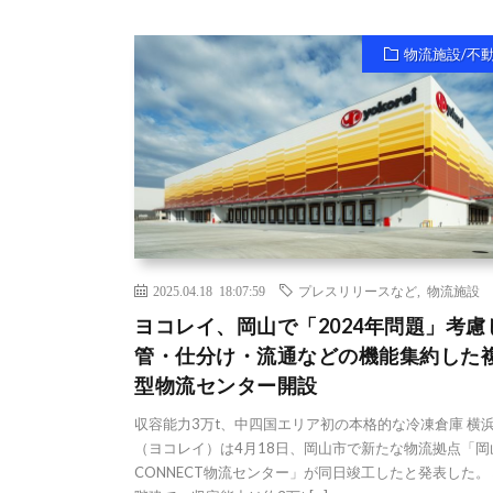
物流施設/不
2025.04.18 18:07:59
プレスリリースなど
,
物流施設
ヨコレイ、岡山で「2024年問題」考慮
管・仕分け・流通などの機能集約した
型物流センター開設
収容能力3万t、中四国エリア初の本格的な冷凍倉庫 横
（ヨコレイ）は4月18日、岡山市で新たな物流拠点「岡
CONNECT物流センター」が同日竣工したと発表した。 