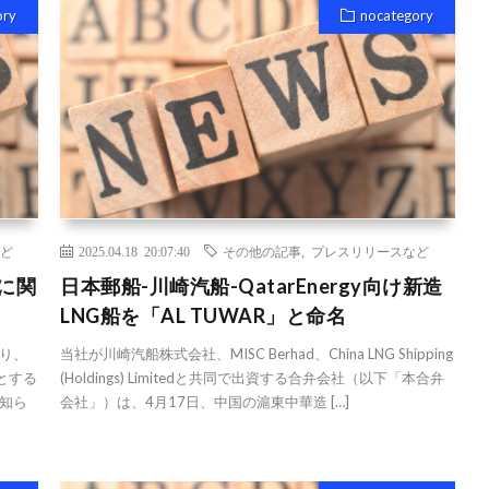
ory
nocategory
ど
2025.04.18 20:07:40
その他の記事
,
プレスリリースなど
に関
日本郵船-川崎汽船-QatarEnergy向け新造
LNG船を「AL TUWAR」と命名
り、
当社が川崎汽船株式会社、MISC Berhad、China LNG Shipping
日とする
(Holdings) Limitedと共同で出資する合弁会社（以下「本合弁
知ら
会社」）は、4月17日、中国の滬東中華造 […]