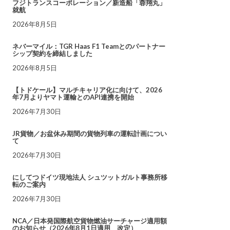
フジトランスコーポレーション／新造船「蓉翔丸」
就航
2026年8月5日
ネバーマイル：TGR Haas F1 Teamとのパートナー
シップ契約を締結しました
2026年8月5日
【トドケール】マルチキャリア化に向けて、2026
年7月よりヤマト運輸とのAPI連携を開始
2026年7月30日
JR貨物／お盆休み期間の貨物列車の運転計画につい
て
2026年7月30日
にしてつドイツ現地法人 シュツットガルト事務所移
転のご案内
2026年7月30日
NCA／日本発国際航空貨物燃油サーチャージ適用額
のお知らせ（2026年8月1日適用 改定）