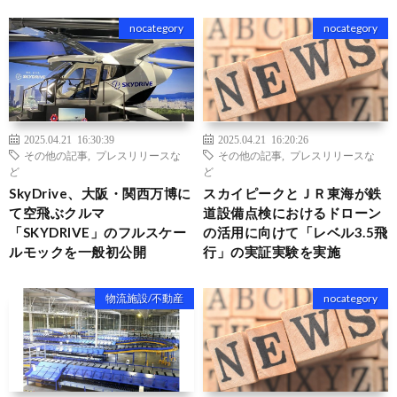
nocategory
nocategory
2025.04.21 16:30:39
2025.04.21 16:20:26
その他の記事
,
プレスリリースな
その他の記事
,
プレスリリースな
ど
ど
SkyDrive、大阪・関西万博に
スカイピークとＪＲ東海が鉄
て空飛ぶクルマ
道設備点検におけるドローン
「SKYDRIVE」のフルスケー
の活用に向けて「レベル3.5飛
ルモックを一般初公開
行」の実証実験を実施
物流施設/不動産
nocategory