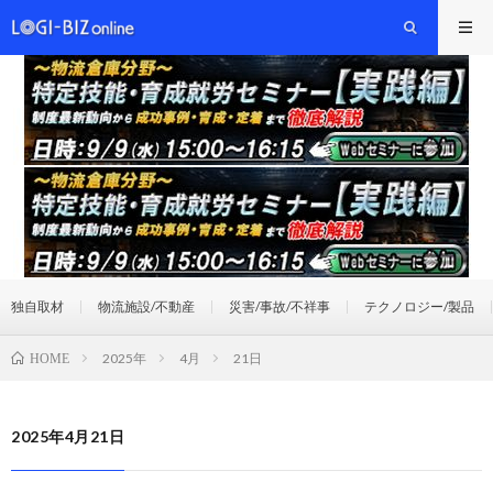
独自取材
物流施設/不動産
災害/事故/不祥事
テクノロジー/製品
2025年
4月
21日
HOME
2025年4月21日