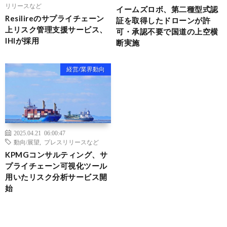
リリースなど
イームズロボ、第二種型式認
Resilireのサプライチェーン
証を取得したドローンが許
上リスク管理支援サービス、
可・承認不要で国道の上空横
IHIが採用
断実施
経営/業界動向
2025.04.21 06:00:47
動向/展望
,
プレスリリースなど
KPMGコンサルティング、サ
プライチェーン可視化ツール
用いたリスク分析サービス開
始