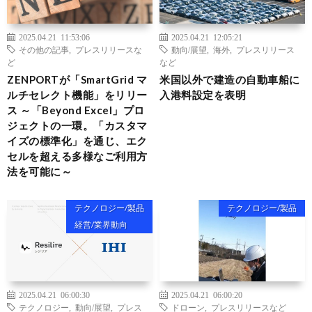
2025.04.21 11:53:06
2025.04.21 12:05:21
その他の記事
,
プレスリリースな
動向/展望
,
海外
,
プレスリリース
ど
など
ZENPORTが「SmartGrid マ
米国以外で建造の自動車船に
ルチセレクト機能」をリリー
入港料設定を表明
ス ～「Beyond Excel」プロ
ジェクトの一環。「カスタマ
イズの標準化」を通じ、エク
セルを超える多様なご利用方
法を可能に～
テクノロジー/製品
テクノロジー/製品
経営/業界動向
2025.04.21 06:00:30
2025.04.21 06:00:20
テクノロジー
,
動向/展望
,
プレス
ドローン
,
プレスリリースなど