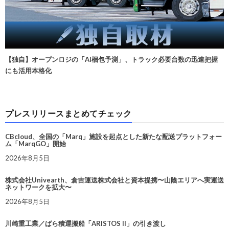
【独自】オープンロジの「AI梱包予測」、トラック必要台数の迅速把握
にも活用本格化
プレスリリースまとめてチェック
CBcloud、全国の「Marq」施設を起点とした新たな配送プラットフォー
ム「MarqGO」開始
2026年8月5日
株式会社Univearth、倉吉運送株式会社と資本提携〜山陰エリアへ実運送
ネットワークを拡大〜
2026年8月5日
川崎重工業／ばら積運搬船「ARISTOS II」の引き渡し