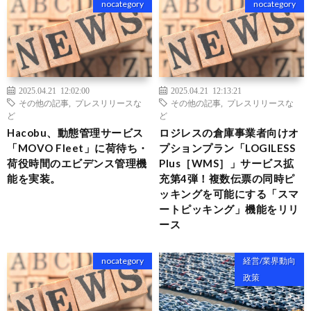
nocategory
nocategory
2025.04.21 12:02:00
2025.04.21 12:13:21
その他の記事
,
プレスリリースな
その他の記事
,
プレスリリースな
ど
ど
Hacobu、動態管理サービス
ロジレスの倉庫事業者向けオ
「MOVO Fleet」に荷待ち・
プションプラン「LOGILESS
荷役時間のエビデンス管理機
Plus［WMS］」サービス拡
能を実装。
充第4弾！複数伝票の同時ピ
ッキングを可能にする「スマ
ートピッキング」機能をリリ
ース
nocategory
経営/業界動向
政策