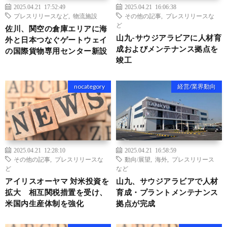
2025.04.21 17:52:49
2025.04.21 16:06:38
プレスリリースなど
,
物流施設
その他の記事
,
プレスリリースな
ど
佐川、関空の倉庫エリアに海
山九-サウジアラビアに人材育
外と日本つなぐゲートウェイ
成およびメンテナンス拠点を
の国際貨物専用センター新設
竣工
nocategory
経営/業界動向
2025.04.21 12:28:10
2025.04.21 16:58:59
その他の記事
,
プレスリリースな
動向/展望
,
海外
,
プレスリリース
ど
など
アイリスオーヤマ 対米投資を
山九、サウジアラビアで人材
拡大 相互関税措置を受け、
育成・プラントメンテナンス
米国内生産体制を強化
拠点が完成