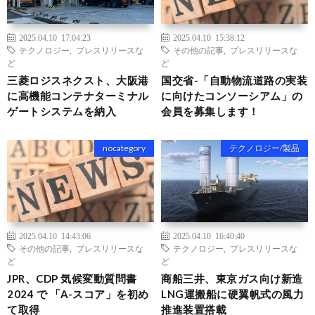
2025.04.10 17:04:23
2025.04.10 15:38:12
テクノロジー
,
プレスリリースな
その他の記事
,
プレスリリースな
ど
ど
三菱ロジスネクスト、大阪港
国交省-「自動物流道路の実装
に高機能コンテナターミナル
に向けたコンソーシアム」の
ゲートシステムを納入
会員を募集します！
nocategory
テクノロジー/製品
2025.04.10 14:43:06
2025.04.10 16:40:40
その他の記事
,
プレスリリースな
テクノロジー
,
プレスリリースな
ど
ど
JPR、CDP 気候変動質問書
商船三井、東京ガス向け新造
2024 で 「A-スコア」を初め
LNG運搬船に硬翼帆式の風力
て取得
推進装置搭載