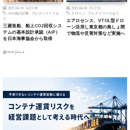
2025.04.10 14:21:59
2025.04.10 15:17:51
その他の記事
,
プレスリリースな
ドローン
,
プレスリリースなど
ど
エアロセンス、VTOL型ドロ
三菱造船、船上CO2回収シス
ーン活用し東京都の島しょ間
テムの基本設計承認（AiP）
で物流や災害対策など実施へ
を日本海事協会から取得
次ページへ »