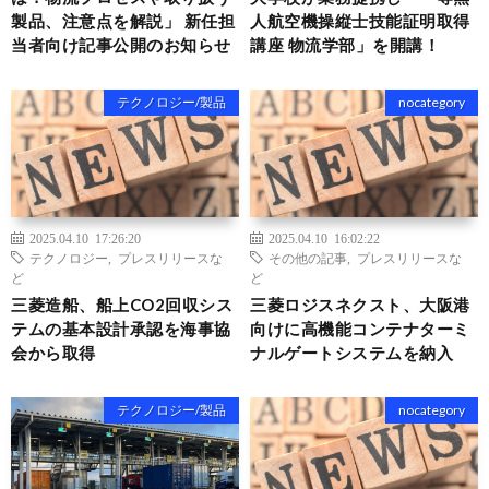
製品、注意点を解説」 新任担
人航空機操縦士技能証明取得
当者向け記事公開のお知らせ
講座 物流学部」を開講！
テクノロジー/製品
nocategory
2025.04.10 17:26:20
2025.04.10 16:02:22
テクノロジー
,
プレスリリースな
その他の記事
,
プレスリリースな
ど
ど
三菱造船、船上CO2回収シス
三菱ロジスネクスト、大阪港
テムの基本設計承認を海事協
向けに高機能コンテナターミ
会から取得
ナルゲートシステムを納入
テクノロジー/製品
nocategory