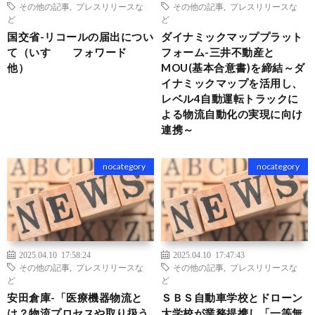
その他の記事
,
プレスリリースな
その他の記事
,
プレスリリースな
ど
ど
国交省-リコールの届出につい
ダイナミックマッププラット
て（いすゞ フォワード
フォーム-三井不動産と
他）
MOU(基本合意書)を締結～ダ
イナミックマップを活用し、
レベル4自動運転トラックに
よる物流自動化の実現に向け
連携～
nocategory
nocategory
2025.04.10 17:58:24
2025.04.10 17:47:43
その他の記事
,
プレスリリースな
その他の記事
,
プレスリリースな
ど
ど
安田倉庫-「医療機器物流と
ＳＢＳ自動車学校とドローン
は？物流プロセスや取り扱う
大学校が業務提携し「一等無