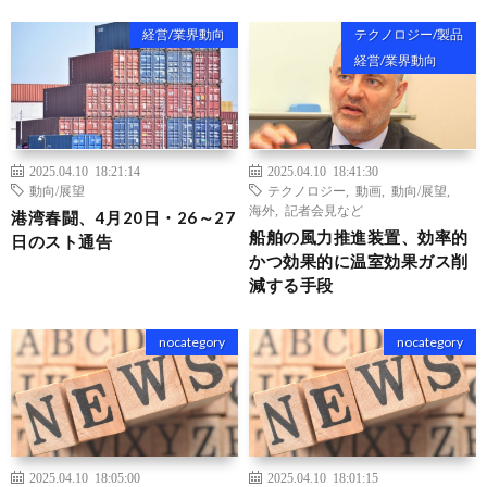
経営/業界動向
テクノロジー/製品
経営/業界動向
2025.04.10 18:21:14
2025.04.10 18:41:30
動向/展望
テクノロジー
,
動画
,
動向/展望
,
海外
,
記者会見など
港湾春闘、4月20日・26～27
船舶の風力推進装置、効率的
日のスト通告
かつ効果的に温室効果ガス削
減する手段
nocategory
nocategory
2025.04.10 18:05:00
2025.04.10 18:01:15