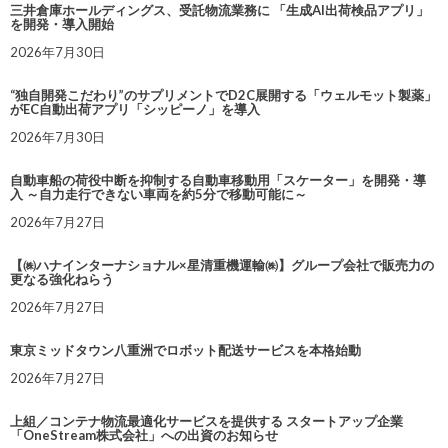
三井倉庫ホールディングス、受託物流業務に 「生成AI出荷検品アプリ」
を開発・導入開始
2026年7月30日
“独自開発こだわり”のサプリメントでD2C展開する「ウェルモット製薬」
がEC自動出荷アプリ「シッピーノ」を導入
2026年7月30日
自動車船の荷役中断を抑制する自動車移動用「スケーター」を開発・導
入 ～自力走行できない車両を約5分で移動可能に～
2026年7月27日
【㈱ハナインターナショナル×星清重機運輸㈱】グループ会社で販売力の
更なる強化ねらう
2026年7月27日
東京ミッドタウン八重洲でロボット配送サービスを本格始動
2026年7月27日
上組／コンテナ物流最適化サービスを提供する スタートアップ企業
「OneStream株式会社」への出資のお知らせ