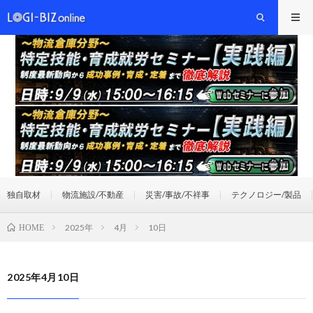
独自取材
物流施設/不動産
災害/事故/不祥事
テクノロジー/製品
2025年
4月
10日
HOME
2025年4月10日