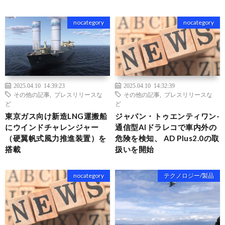
nocategory
nocategory
2025.04.10 14:39:23
2025.04.10 14:32:39
その他の記事
,
プレスリリースな
その他の記事
,
プレスリリースな
ど
ど
東京ガス向け新造LNG運搬船
ジャパン・トゥエンティワン-
にウインドチャレンジャー
通信型AIドラレコで車内外の
（硬翼帆式風力推進装置）を
危険を検知、 AD Plus2.0の取
搭載
扱いを開始
nocategory
テクノロジー/製品