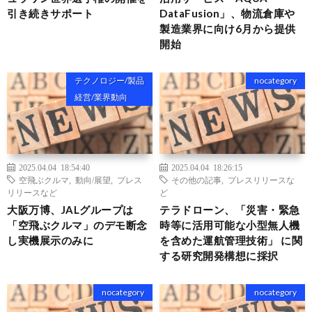
引き続きサポート
DataFusion」、物流倉庫や
製造業界に向け6月から提供
開始
テクノロジー/製品
nocategory
経営/業界動向
2025.04.04 18:54:40
2025.04.04 18:26:15
空飛ぶクルマ
,
動向/展望
,
プレス
その他の記事
,
プレスリリースな
リリースなど
ど
大阪万博、JALグループは
テラドローン、「災害・緊急
「空飛ぶクルマ」のデモ断念
時等に活用可能な小型無人機
し実機展示のみに
を含めた運航管理技術」 に関
する研究開発構想に採択
nocategory
nocategory