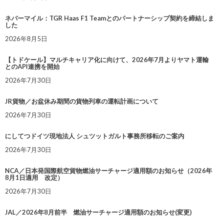
ネバーマイル：TGR Haas F1 Teamとのパートナーシップ契約を締結しま
した
2026年8月5日
【トドケール】マルチキャリア化に向けて、2026年7月よりヤマト運輸
とのAPI連携を開始
2026年7月30日
JR貨物／お盆休み期間の貨物列車の運転計画について
2026年7月30日
にしてつドイツ現地法人 シュツットガルト事務所移転のご案内
2026年7月30日
NCA／日本発国際航空貨物燃油サーチャージ適用額のお知らせ（2026年
8月1日適用 改定）
2026年7月30日
JAL／2026年8月前半 燃油サーチャージ適用額のお知らせ(変更)