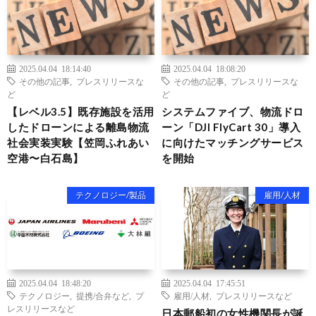
2025.04.04 18:14:40
2025.04.04 18:08:20
その他の記事
,
プレスリリースな
その他の記事
,
プレスリリースな
ど
ど
【レベル3.5】既存施設を活用
システムファイブ、物流ドロ
したドローンによる離島物流
ーン「DJI FlyCart 30」導入
社会実装実験【笠岡ふれあい
に向けたマッチングサービス
空港〜白石島】
を開始
テクノロジー/製品
雇用/人材
2025.04.04 18:48:20
2025.04.04 17:45:51
テクノロジー
,
提携/合弁など
,
プ
雇用/人材
,
プレスリリースなど
レスリリースなど
日本郵船初の女性機関長が誕