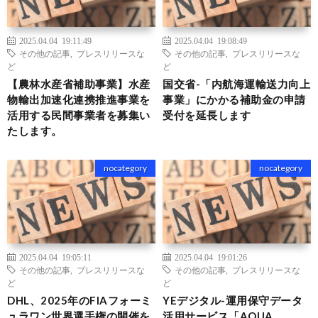
2025.04.04 19:11:49
2025.04.04 19:08:49
その他の記事
,
プレスリリースな
その他の記事
,
プレスリリースな
ど
ど
【農林水産省補助事業】水産
国交省-「内航海運輸送力向上
物輸出加速化連携推進事業を
事業」にかかる補助金の申請
活用する民間事業者を募集い
受付を延長します
たします。
nocategory
nocategory
2025.04.04 19:05:11
2025.04.04 19:01:26
その他の記事
,
プレスリリースな
その他の記事
,
プレスリリースな
ど
ど
DHL、2025年のFIAフォーミ
YEデジタル-運用保守データ
ュラワン世界選手権の開催を
活用サービス「AQUA