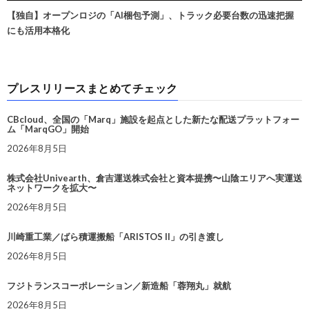
【独自】オープンロジの「AI梱包予測」、トラック必要台数の迅速把握
にも活用本格化
プレスリリースまとめてチェック
CBcloud、全国の「Marq」施設を起点とした新たな配送プラットフォー
ム「MarqGO」開始
2026年8月5日
株式会社Univearth、倉吉運送株式会社と資本提携〜山陰エリアへ実運送
ネットワークを拡大〜
2026年8月5日
川崎重工業／ばら積運搬船「ARISTOS II」の引き渡し
2026年8月5日
フジトランスコーポレーション／新造船「蓉翔丸」就航
2026年8月5日