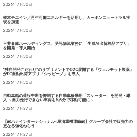
2026年7月30日
椿本チエイン／再生可能エネルギーを活用し、カーボンニュートラル実
現を加速
2026年7月30日
三井倉庫ホールディングス、受託物流業務に 「生成AI出荷検品アプリ」
を開発・導入開始
2026年7月30日
“独自開発こだわり”のサプリメントでD2C展開する「ウェルモット製薬」
がEC自動出荷アプリ「シッピーノ」を導入
2026年7月30日
自動車船の荷役中断を抑制する自動車移動用「スケーター」を開発・導
入 ～自力走行できない車両を約5分で移動可能に～
2026年7月27日
【㈱ハナインターナショナル×星清重機運輸㈱】グループ会社で販売力の
更なる強化ねらう
2026年7月27日