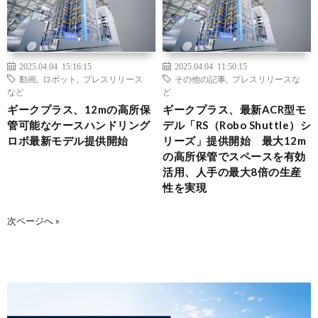
2025.04.04 15:16:15
2025.04.04 11:50:15
動画
,
ロボット
,
プレスリリース
その他の記事
,
プレスリリースな
など
ど
ギークプラス、12mの高所保
ギークプラス、最新ACR型モ
管可能なケースハンドリング
デル「RS（Robo Shuttle）シ
ロボ最新モデル提供開始
リーズ」提供開始 最大12m
の高所保管でスペースを有効
活用、人手の最大8倍の生産
性を実現
次ページへ »