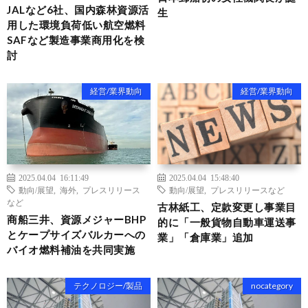
JALなど6社、国内森林資源活
生
用した環境負荷低い航空燃料
SAFなど製造事業商用化を検
討
経営/業界動向
経営/業界動向
2025.04.04 16:11:49
2025.04.04 15:48:40
動向/展望
,
海外
,
プレスリリース
動向/展望
,
プレスリリースなど
など
古林紙工、定款変更し事業目
商船三井、資源メジャーBHP
的に「一般貨物自動車運送事
とケープサイズバルカーへの
業」「倉庫業」追加
バイオ燃料補油を共同実施
テクノロジー/製品
nocategory