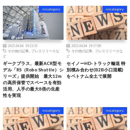
nocategory
nocategory
2025.04.04 19:23:33
2025.04.04 19:17:09
その他の記事
,
プレスリリースな
その他の記事
,
プレスリリースな
ど
ど
ギークプラス、最新ACR型モ
セイノーHD-トラック輸送 特
デル「RS（Robo Shuttle）シ
別積み合わせ(B2B小口混載)
リーズ」提供開始 最大12m
をベトナム全土で展開
の高所保管でスペースを有効
活用、人手の最大8倍の生産
性を実現
nocategory
nocategory