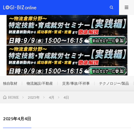
独自取材
物流施設/不動産
災害/事故/不祥事
テクノロジー/製品
2025年
4月
4日
HOME
2025年4月4日