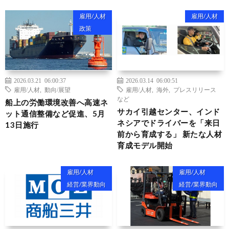
雇用/人材
雇用/人材
政策
2026.03.21 06:00:37
2026.03.14 06:00:51
雇用/人材
,
動向/展望
雇用/人材
,
海外
,
プレスリリース
など
船上の労働環境改善へ高速ネ
サカイ引越センター、インド
ット通信整備など促進、5月
ネシアでドライバーを「来日
13日施行
前から育成する」 新たな人材
育成モデル開始
雇用/人材
雇用/人材
経営/業界動向
経営/業界動向