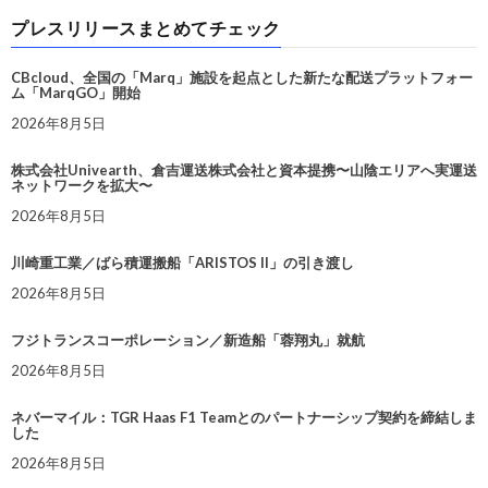
プレスリリースまとめてチェック
CBcloud、全国の「Marq」施設を起点とした新たな配送プラットフォー
ム「MarqGO」開始
2026年8月5日
株式会社Univearth、倉吉運送株式会社と資本提携〜山陰エリアへ実運送
ネットワークを拡大〜
2026年8月5日
川崎重工業／ばら積運搬船「ARISTOS II」の引き渡し
2026年8月5日
フジトランスコーポレーション／新造船「蓉翔丸」就航
2026年8月5日
ネバーマイル：TGR Haas F1 Teamとのパートナーシップ契約を締結しま
した
2026年8月5日