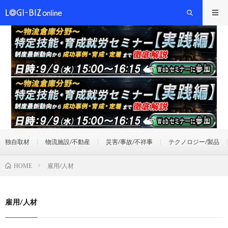
独自取材
物流施設/不動産
災害/事故/不祥事
テクノロジー/製品
雇用/人材
HOME
雇用/人材