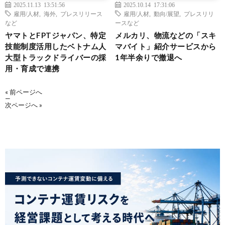
2025.11.13 13:51:56
2025.10.14 17:31:06
雇用/人材
,
海外
,
プレスリリース
雇用/人材
,
動向/展望
,
プレスリリ
など
ースなど
ヤマトとFPTジャパン、特定
メルカリ、物流などの「スキ
技能制度活用したベトナム人
マバイト」紹介サービスから
大型トラックドライバーの採
1年半余りで撤退へ
用・育成で連携
« 前ページへ
—
次ページへ »