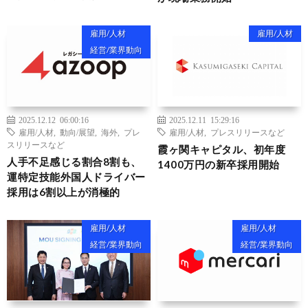
雇用/人材
雇用/人材
経営/業界動向
2025.12.12 06:00:16
2025.12.11 15:29:16
雇用/人材
,
動向/展望
,
海外
,
プレ
雇用/人材
,
プレスリリースなど
スリリースなど
霞ヶ関キャピタル、初年度
人手不足感じる割合8割も、
1400万円の新卒採用開始
運特定技能外国人ドライバー
採用は6割以上が消極的
雇用/人材
雇用/人材
経営/業界動向
経営/業界動向