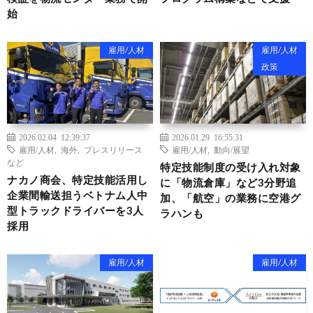
始
雇用/人材
雇用/人材
政策
2026.02.04 12:39:37
2026.01.29 16:55:31
雇用/人材
,
海外
,
プレスリリース
雇用/人材
,
動向/展望
など
特定技能制度の受け入れ対象
ナカノ商会、特定技能活用し
に「物流倉庫」など3分野追
企業間輸送担うベトナム人中
加、「航空」の業務に空港グ
型トラックドライバーを3人
ラハンも
採用
雇用/人材
雇用/人材