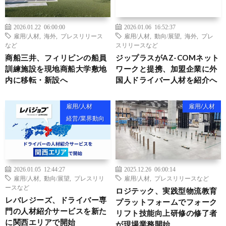
2026.01.22 06:00:00
2026.01.06 16:52:37
雇用/人材
,
海外
,
プレスリリース
雇用/人材
,
動向/展望
,
海外
,
プレ
など
スリリースなど
商船三井、フィリピンの船員
ジップラスがAZ-COMネット
訓練施設を現地商船大学敷地
ワークと提携、加盟企業に外
内に移転・新設へ
国人ドライバー人材を紹介へ
雇用/人材
雇用/人材
経営/業界動向
2026.01.05 12:44:27
2025.12.26 06:00:14
雇用/人材
,
動向/展望
,
プレスリリ
雇用/人材
,
プレスリリースなど
ースなど
ロジテック、実践型物流教育
レバレジーズ、ドライバー専
プラットフォームでフォーク
門の人材紹介サービスを新た
リフト技能向上研修の修了者
に関西エリアで開始
が現場業務開始