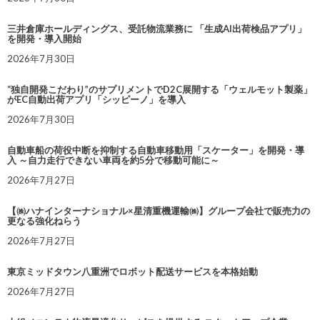
三井倉庫ホールディングス、受託物流業務に 「生成AI出荷検品アプリ」
を開発・導入開始
2026年7月30日
“独自開発こだわり”のサプリメントでD2C展開する「ウェルモット製薬」
がEC自動出荷アプリ「シッピーノ」を導入
2026年7月30日
自動車船の荷役中断を抑制する自動車移動用「スケーター」を開発・導
入 ～自力走行できない車両を約5分で移動可能に～
2026年7月27日
【㈱ハナインターナショナル×星清重機運輸㈱】グループ会社で販売力の
更なる強化ねらう
2026年7月27日
東京ミッドタウン八重洲でロボット配送サービスを本格始動
2026年7月27日