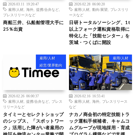
2026.03.11 19:20:47
2026.02.28 06:00:20
雇用/人材
,
海外
,
提携/合弁など
,
雇用/人材
,
動向/展望
,
プレスリリ
プレスリリースなど
ースなど
商船三井、仏船舶管理大手に
日研トータルソーシング、1t
25％出資
以上フォーク運転資格取得に
特化した「技能センター」を
茨城・つくばに開設
雇用/人材
雇用/人材
経営/業界動向
2026.02.26 06:00:37
2026.02.16 16:55:41
雇用/人材
,
提携/合弁など
,
プレス
雇用/人材
,
海外
,
プレスリリース
リリースなど
など
タイミーとセレクトショップ
ナカノ商会初の特定技能トラ
のシップス、「スポットワー
ック運転手候補者、キャムコ
ク」活用した障がい者雇用の
ムグループが現地採用・育成
検証を物流センター業務で開
プログラム構築などで支援