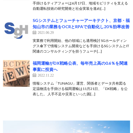
手掛けるティアフォーは6月17日、地域モビリティを支える
自動運転技術の研究開発と社会実装を進め[…]
SGシステムとフューチャーアーキテクト、京都・福
知山市の業務をOCRとRPAで自動化し20％効率改善
2021.06.29
実業務で利用開始、他の領域にも適用検討 SGホールディン
グス傘下で情報システム開発などを手掛けるSGシステムとIT
関連のコンサルティングを担うフューチ[…]
福岡運輸がDX戦略公表、毎年売上高の0.6％を関連
事案に投資へ
2022.11.22
情報システム「TUNAGU」運営、関係者とデータ共有図る
定温物流を手掛ける福岡運輸は11月21日、「DX戦略」を公
表した。 人手不足や災害といった困[…]