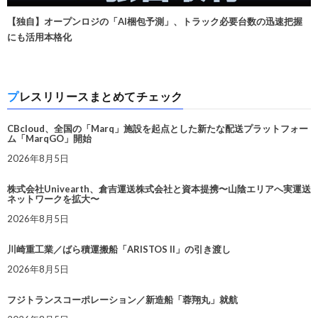
【独自】オープンロジの「AI梱包予測」、トラック必要台数の迅速把握
にも活用本格化
プレスリリースまとめてチェック
CBcloud、全国の「Marq」施設を起点とした新たな配送プラットフォー
ム「MarqGO」開始
2026年8月5日
株式会社Univearth、倉吉運送株式会社と資本提携〜山陰エリアへ実運送
ネットワークを拡大〜
2026年8月5日
川崎重工業／ばら積運搬船「ARISTOS II」の引き渡し
2026年8月5日
フジトランスコーポレーション／新造船「蓉翔丸」就航