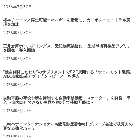
2026年7月30日
椿本チエイン／再生可能エネルギーを活用し、カーボンニュートラル実
現を加速
2026年7月30日
三井倉庫ホールディングス、受託物流業務に 「生成AI出荷検品アプリ」
を開発・導入開始
2026年7月30日
“独自開発こだわり”のサプリメントでD2C展開する「ウェルモット製薬」
がEC自動出荷アプリ「シッピーノ」を導入
2026年7月30日
自動車船の荷役中断を抑制する自動車移動用「スケーター」を開発・導
入 ～自力走行できない車両を約5分で移動可能に～
2026年7月27日
【㈱ハナインターナショナル×星清重機運輸㈱】グループ会社で販売力の
更なる強化ねらう
2026年7月27日