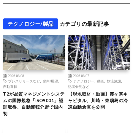
テクノロジー/製品
カテゴリの最新記事
2026.08.08
2026.08.07
プレスリリースなど
,
動向/展望
,
テクノロジー
,
動画
,
物流施設
,
自動運転
記者会見など
T2が品質マネジメントシステ
【現地取材・動画】霞ヶ関キ
ムの国際規格「ISO9001」認
ャピタル、川崎・東扇島の冷
証取得、自動運転分野で国内
凍自動倉庫を公開
初