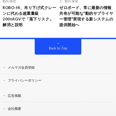
動向/展望
ど
,
動向/展望
ROBO-HI、吊り下げ式クレー
ゼロボード、常に最新の情報
ンに代わる超重量級
共有が可能な“動的サプライヤ
200tAGVで「落下リスク」
ー管理”実現する新システムの
解消と説明
提供開始へ
Back to Top
メルマガ会員登録
プライバシーポリシー
広告掲載
会社概要