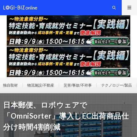
独自取材
物流施設/不動産
災害/事故/不祥事
テクノロジー/製品
日本郵便、ロボウェアで
「OmniSorter」導入しEC出荷商品仕
分け時間4割削減