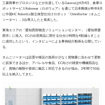
三菱商事やプロロジスなどが出資しているGaussyは4月4日、倉庫ロ
ボットサービスRobowar（ロボウェア）を通じて日本郵便が昨年8月
に中国HC Robotics製立体型仕分けロボット「OmniSorter（オムニ
ソーター）」2台導入したと発表した。
東海エリアの「愛知西部物流ソリューションセンター」（愛知県愛
西市）に投入。ECの出荷商品に関する仕分け時間を4割減らすこと
に成功したという。インタビューによる事例紹介動画を公開してい
る。
オムニソーターは設置や移設の負荷が少なく貨物量に合わせて柔軟
に拡張できるほか、アパレルや食品、EC向けの雑貨や機械部品な
ど、貨物の種類や形状に幅広く対応できるのが強み。2年間で50台
以上を納入してきた。