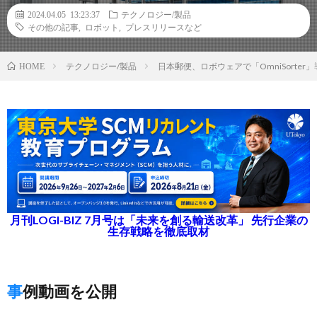
2024.04.05 13:23:37
テクノロジー/製品
その他の記事
,
ロボット
,
プレスリリースなど
テクノロジー/製品
日本郵便、ロボウェアで「OmniSorte
HOME
月刊LOGI-BIZ 7月号は「未来を創る輸送改革」 先行企業の
生存戦略を徹底取材
事例動画を公開