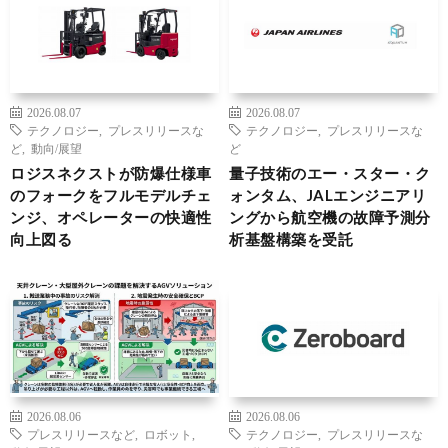
2026.08.07
2026.08.07
テクノロジー
,
プレスリリースな
テクノロジー
,
プレスリリースな
ど
,
動向/展望
ど
ロジスネクストが防爆仕様車
量子技術のエー・スター・ク
のフォークをフルモデルチェ
ォンタム、JALエンジニアリ
ンジ、オペレーターの快適性
ングから航空機の故障予測分
向上図る
析基盤構築を受託
2026.08.06
2026.08.06
プレスリリースなど
,
ロボット
,
テクノロジー
,
プレスリリースな