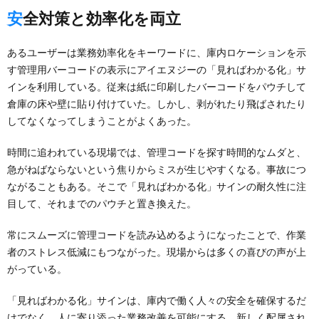
安全対策と効率化を両立
あるユーザーは業務効率化をキーワードに、庫内ロケーションを示
す管理用バーコードの表示にアイエヌジーの「見ればわかる化」サ
インを利用している。従来は紙に印刷したバーコードをパウチして
倉庫の床や壁に貼り付けていた。しかし、剥がれたり飛ばされたり
してなくなってしまうことがよくあった。
時間に追われている現場では、管理コードを探す時間的なムダと、
急がねばならないという焦りからミスが生じやすくなる。事故につ
ながることもある。そこで「見ればわかる化」サインの耐久性に注
目して、それまでのパウチと置き換えた。
常にスムーズに管理コードを読み込めるようになったことで、作業
者のストレス低減にもつながった。現場からは多くの喜びの声が上
がっている。
「見ればわかる化」サインは、庫内で働く人々の安全を確保するだ
けでなく、人に寄り添った業務改善を可能にする。新しく配属され