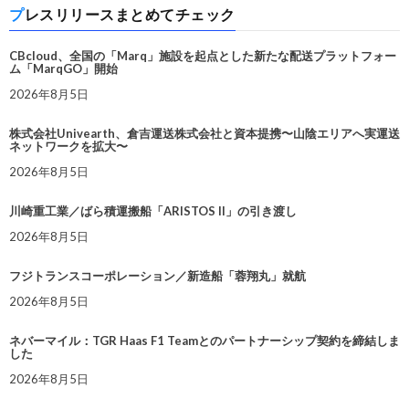
プレスリリースまとめてチェック
CBcloud、全国の「Marq」施設を起点とした新たな配送プラットフォー
ム「MarqGO」開始
2026年8月5日
株式会社Univearth、倉吉運送株式会社と資本提携〜山陰エリアへ実運送
ネットワークを拡大〜
2026年8月5日
川崎重工業／ばら積運搬船「ARISTOS II」の引き渡し
2026年8月5日
フジトランスコーポレーション／新造船「蓉翔丸」就航
2026年8月5日
ネバーマイル：TGR Haas F1 Teamとのパートナーシップ契約を締結しま
した
2026年8月5日