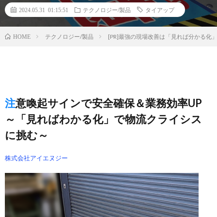
2024.05.31 01:15:51
テクノロジー/製品
タイアップ
テクノロジー/製品
[PR]最強の現場改善は「見れば分かる
HOME
注意喚起サインで安全確保＆業務効率UP
～「見ればわかる化」で物流クライシス
に挑む～
株式会社アイエヌジー