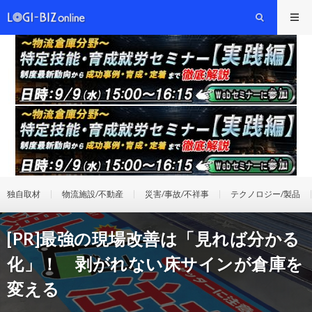
独自取材
物流施設/不動産
災害/事故/不祥事
テクノロジー/製品
[PR]最強の現場改善は「見れば分かる
化」！ 剥がれない床サインが倉庫を
変える