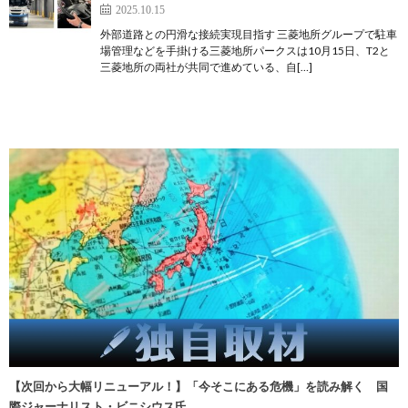
2025.10.15
外部道路との円滑な接続実現目指す 三菱地所グループで駐車
場管理などを手掛ける三菱地所パークスは10月15日、T2と
三菱地所の両社が共同で進めている、自[…]
【次回から大幅リニューアル！】「今そこにある危機」を読み解く 国
際ジャーナリスト・ビニシウス氏