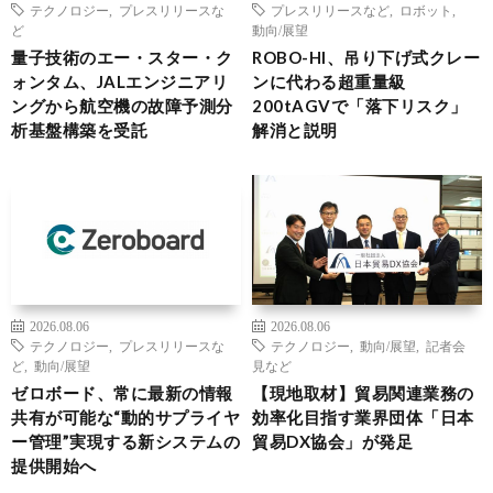
テクノロジー
,
プレスリリースな
プレスリリースなど
,
ロボット
,
ど
動向/展望
量子技術のエー・スター・ク
ROBO-HI、吊り下げ式クレー
ォンタム、JALエンジニアリ
ンに代わる超重量級
ングから航空機の故障予測分
200tAGVで「落下リスク」
析基盤構築を受託
解消と説明
2026.08.06
2026.08.06
テクノロジー
,
プレスリリースな
テクノロジー
,
動向/展望
,
記者会
ど
,
動向/展望
見など
ゼロボード、常に最新の情報
【現地取材】貿易関連業務の
共有が可能な“動的サプライヤ
効率化目指す業界団体「日本
ー管理”実現する新システムの
貿易DX協会」が発足
提供開始へ