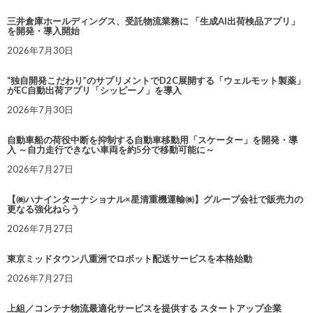
三井倉庫ホールディングス、受託物流業務に 「生成AI出荷検品アプリ」
を開発・導入開始
2026年7月30日
“独自開発こだわり”のサプリメントでD2C展開する「ウェルモット製薬」
がEC自動出荷アプリ「シッピーノ」を導入
2026年7月30日
自動車船の荷役中断を抑制する自動車移動用「スケーター」を開発・導
入 ～自力走行できない車両を約5分で移動可能に～
2026年7月27日
【㈱ハナインターナショナル×星清重機運輸㈱】グループ会社で販売力の
更なる強化ねらう
2026年7月27日
東京ミッドタウン八重洲でロボット配送サービスを本格始動
2026年7月27日
上組／コンテナ物流最適化サービスを提供する スタートアップ企業