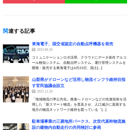
関連する記事
東海電子、国交省認定の自動点呼機器を発売
2023.06.26
コミュニケーションロボ活用、クラウドにデータ保存 アルコ
ール検知システム、自動点呼システム、運行管理システムを
開発・販売する東海電子は6月23日、国土[…]
山梨県がドローンなど活用し物流インフラ維持目指
す官民協議会設立
2025.12.26
「地域物流の準公共化」推進へ ドローンなどの先進技術を活
用した「新スマート物流」を普及させ、人口減少に直面する
地方の物流ネットワーク維持を図っている「[…]
駐車場事業の三菱地所パークス、次世代基幹物流施
設の建物内自動走行の共同検討に参画