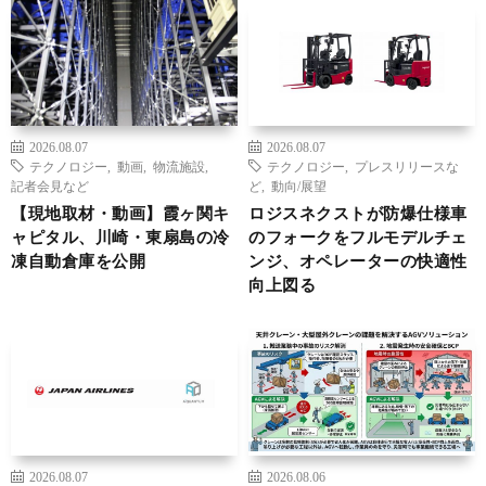
2026.08.07
2026.08.07
テクノロジー
,
動画
,
物流施設
,
テクノロジー
,
プレスリリースな
記者会見など
ど
,
動向/展望
【現地取材・動画】霞ヶ関キ
ロジスネクストが防爆仕様車
ャピタル、川崎・東扇島の冷
のフォークをフルモデルチェ
凍自動倉庫を公開
ンジ、オペレーターの快適性
向上図る
2026.08.07
2026.08.06