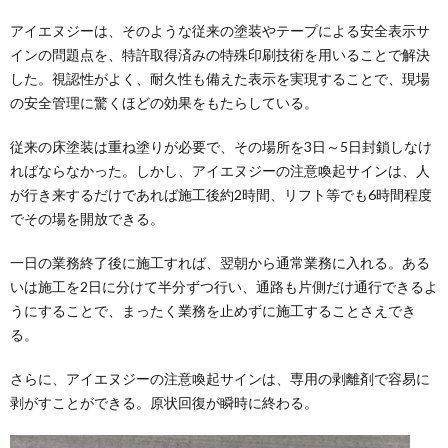
アイエヌジーは、そのような従来の塗装やテープによる安全表示サ
インの問題点を、特許取得済みの特殊印刷技術を用いることで解決
した。視認性がよく、耐久性も備えた表示を実現することで、現場
の安全管理に驚くほどの効果をもたらしている。
従来の床塗装は重ね塗りが必要で、その場所を3日～5日封鎖しなけ
ればならなかった。しかし、アイエヌジーの注意喚起サインは、人
が行き来するだけであれば施工後約2時間、リフト等でも6時間程度
でその場を開放できる。
一日の業務終了後に施工すれば、翌朝から通常業務に入れる。ある
いは施工を2日に分けて半分ずつ行い、通路も片側だけ通行できるよ
うにすることで、まったく業務を止めずに施工することさえでき
る。
さらに、アイエヌジーの注意喚起サインは、専用の剥離剤で容易に
剥がすことができる。原状回復が瞬時に終わる。