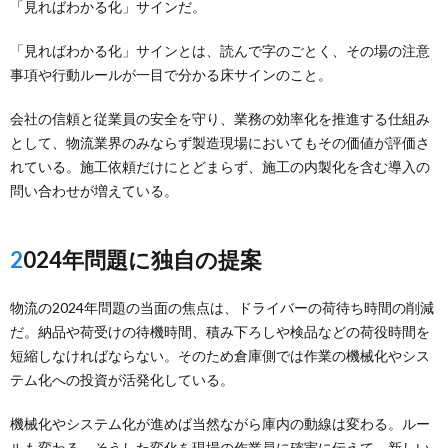
「見ればわかる化」サインだ。
「見ればわかる化」サインとは、読んで字のごとく、その場の注意
事項や行動ルールが一目で分かる床サインのこと。
会社の信頼と従業員の安全を守り、業務の効率化を推進する仕組み
として、物流業界のみならず製造現場においてもその価値が評価さ
れている。施工依頼だけにとどまらず、施工の内製化を含む導入の
問い合わせが増えている。
2024年問題に独自の提案
物流の2024年問題の当面の焦点は、ドライバーの荷待ち時間の削減
だ。納品や荷受けの待機時間、積み下ろしや検品などの荷役時間を
短縮しなければならない。そのため倉庫側では作業の機械化やシス
テム化への投資が活発化している。
機械化やシステム化が進めば当然ながら庫内の動線は変わる。ルー
ルも変わる。そうした変化を現場の作業員に確実に伝えて、新しい