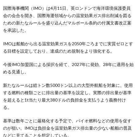
国際海事機関（IMO）は4月11日、英ロンドンで海洋環境保護委員
会の会合を開き、国際海運領域からの温室効果ガス排出削減を図る
ための新たなルールを盛り込んだマルポール条約の付属文書改正案
を承認した。
IMOは船舶から出る温室効果ガスを2050年ごろまでに実質ゼロとす
る目標を設定しており、達成のため規制をより強化する。
今後IMO加盟国による採択を経て、2027年に発効、28年に適用を始
める見通し。
新たなルールは総トン数5000トン以上の大型外航船を対象に、使用
する燃料の種類ごとに排出量の基準を設定し、実際の排出量が基準
を超えると1t当たり最大380ドルの負担金を支払うよう義務付け
る。
基準は数年ごとに厳格化する予定で、バイオ燃料などの使用を促す
のが狙い。IMOは負担金を温室効果ガス排出量の少ない船舶の普及
などに充てることを想定している。