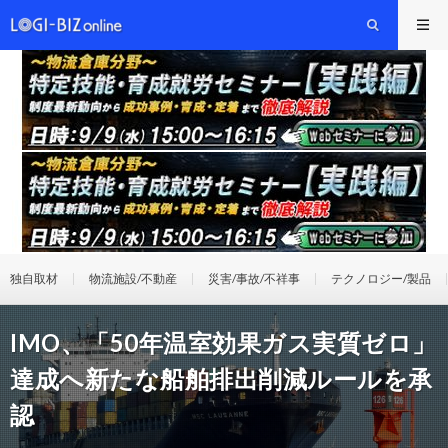
独自取材
物流施設/不動産
災害/事故/不祥事
テクノロジー/製品
IMO、「50年温室効果ガス実質ゼロ」
達成へ新たな船舶排出削減ルールを承
認