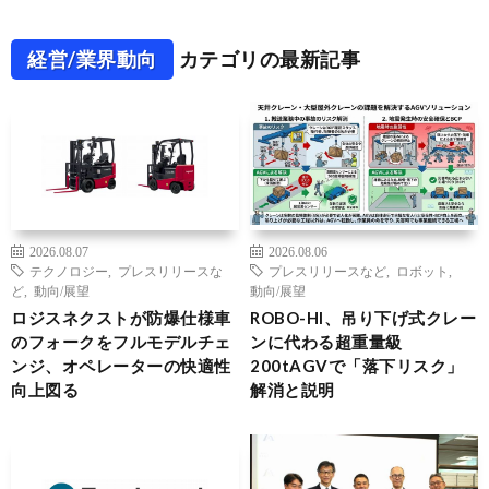
経営/業界動向
カテゴリの最新記事
2026.08.07
2026.08.06
テクノロジー
,
プレスリリースな
プレスリリースなど
,
ロボット
,
ど
,
動向/展望
動向/展望
ロジスネクストが防爆仕様車
ROBO-HI、吊り下げ式クレー
のフォークをフルモデルチェ
ンに代わる超重量級
ンジ、オペレーターの快適性
200tAGVで「落下リスク」
向上図る
解消と説明