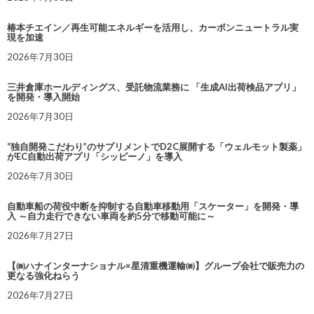
椿本チエイン／再生可能エネルギーを活用し、カーボンニュートラル実
現を加速
2026年7月30日
三井倉庫ホールディングス、受託物流業務に 「生成AI出荷検品アプリ」
を開発・導入開始
2026年7月30日
“独自開発こだわり”のサプリメントでD2C展開する「ウェルモット製薬」
がEC自動出荷アプリ「シッピーノ」を導入
2026年7月30日
自動車船の荷役中断を抑制する自動車移動用「スケーター」を開発・導
入 ～自力走行できない車両を約5分で移動可能に～
2026年7月27日
【㈱ハナインターナショナル×星清重機運輸㈱】グループ会社で販売力の
更なる強化ねらう
2026年7月27日