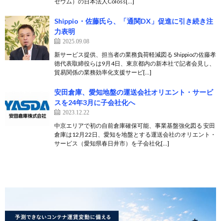
セウム）の日本法人Coloss[…]
Shippio・佐藤氏ら、「通関DX」促進に引き続き注
力表明
2025.09.08
新サービス提供、担当者の業務負荷軽減図る Shippioの佐藤孝
徳代表取締役らは9月4日、東京都内の新本社で記者会見し、
貿易関係の業務効率化支援サービ[…]
安田倉庫、愛知地盤の運送会社オリエント・サービ
スを24年3月に子会社化へ
2023.12.22
中京エリアで初の自前倉庫確保可能、事業基盤強化図る 安田
倉庫は12月22日、愛知を地盤とする運送会社のオリエント・
サービス（愛知県春日井市）を子会社化[…]