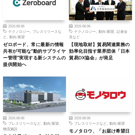
2026.08.06
2026.08.06
テクノロジー
,
プレスリリースな
テクノロジー
,
動向/展望
,
記者会
ど
,
動向/展望
見など
ゼロボード、常に最新の情報
【現地取材】貿易関連業務の
共有が可能な“動的サプライヤ
効率化目指す業界団体「日本
ー管理”実現する新システムの
貿易DX協会」が発足
提供開始へ
2026.08.06
2026.08.06
プレスリリースなど
,
動向/展望
,
プレスリリースなど
,
動向/展望
物流施設
モノタロウ、「お届け希望日