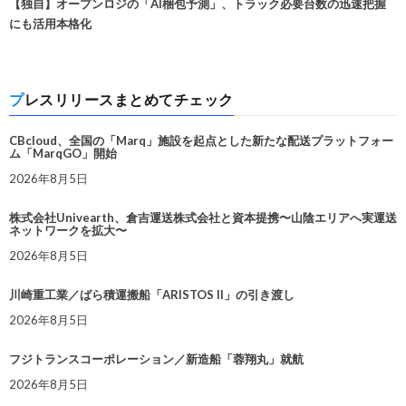
【独自】オープンロジの「AI梱包予測」、トラック必要台数の迅速把握
にも活用本格化
プレスリリースまとめてチェック
CBcloud、全国の「Marq」施設を起点とした新たな配送プラットフォー
ム「MarqGO」開始
2026年8月5日
株式会社Univearth、倉吉運送株式会社と資本提携〜山陰エリアへ実運送
ネットワークを拡大〜
2026年8月5日
川崎重工業／ばら積運搬船「ARISTOS II」の引き渡し
2026年8月5日
フジトランスコーポレーション／新造船「蓉翔丸」就航
2026年8月5日