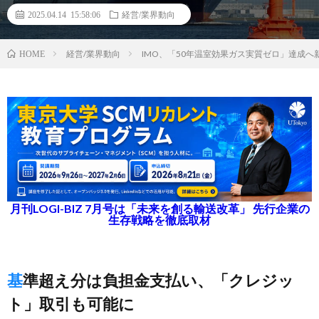
2025.04.14 15:58:06
経営/業界動向
経営/業界動向
IMO、「50年温室効果ガス実質ゼロ」達成
HOME
月刊LOGI-BIZ 7月号は「未来を創る輸送改革」 先行企業の
生存戦略を徹底取材
基準超え分は負担金支払い、「クレジッ
ト」取引も可能に