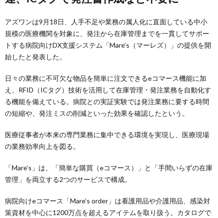
アズワンは9月18日、人手不足や業務の属人化に直面している中小
規模の医療機関を対象に、発注から在庫管理までを一貫してサポー
トする病院向けDX支援システム「Mare’s（マーレズ）」の提供を開
始したと発表した。
日々の業務に不可欠な物品を簡単に注文できるeコマース機能に加
え、RFID（ICタグ）技術を活用して在庫管理・発注業務を自動化す
る機能を備えている。病院との実証実験では発注業務に要する時間
の短縮や、発注ミスの削減といった効果を確認したという。
医療従事者が本来の専門業務に集中できる環境を実現し、医療現場
の業務効率向上を図る。
「Mare’s」は、「簡単な購買（eコマース）」と「手間いらずの在庫
管理」を両立する2つのサービスで構成。
病院向けeコマース「Mare’s order」は看護用品や介護用品、感染対
策資材を中心に1200万点を超えるアイテムを取り扱う。カタログで