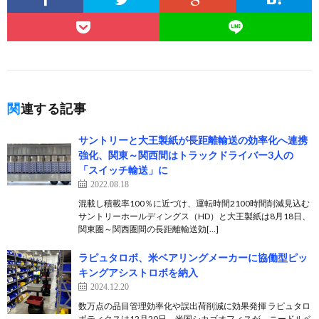
関連する記事
サントリーと大王製紙が⾧距離輸送の効率化へ連携
強化、関東～関西間はトラックドライバー3人の
「スイッチ輸送」に
2022.08.18
混載し積載率100％に近づけ、運転時間2100時間削減見込む
サントリーホールディングス（HD）と大王製紙は8月18日、
関東圏～関西圏間の⾧距離輸送効[…]
ラピュタロボ、米ベアリングメーカーに協働型ピッ
キングアシストロボを納入
2024.12.20
数万点の品目管理効率化や誤出荷削減に効果発揮 ラピュタロ
ボティクスは12月20日、米国シカゴオフィスが、ニードルベ