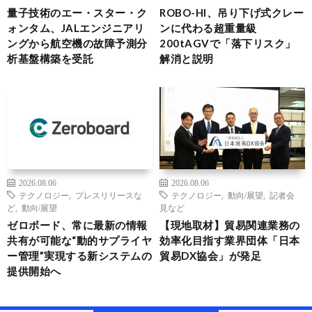
量子技術のエー・スター・ク
ROBO-HI、吊り下げ式クレー
ォンタム、JALエンジニアリ
ンに代わる超重量級
ングから航空機の故障予測分
200tAGVで「落下リスク」
析基盤構築を受託
解消と説明
2026.08.06
2026.08.06
テクノロジー
,
プレスリリースな
テクノロジー
,
動向/展望
,
記者会
ど
,
動向/展望
見など
ゼロボード、常に最新の情報
【現地取材】貿易関連業務の
共有が可能な“動的サプライヤ
効率化目指す業界団体「日本
ー管理”実現する新システムの
貿易DX協会」が発足
提供開始へ