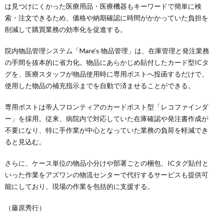
は見つけにくかった医療用品・医療機器もキーワードで簡単に検
索・注文できるため、価格や納期確認に時間がかかっていた負担を
削減して購買業務の効率化を促進する。
院内物品管理システム「Mare’s 物品管理」は、在庫管理と発注業務
の手間を抜本的に省力化。物品にあらかじめ貼付したカード型ICタ
グを、医療スタッフが物品使用時に専用ポストへ投函するだけで、
使用した物品の補充指示までを自動で済ませることができる。
専用ポストは帝人フロンティアのカードポスト型「レコファインダ
ー」を採用。従来、病院内で対応していた在庫確認や発注書作成が
不要になり、特に手作業が中心となっていた業務の負荷を軽減でき
ると見込む。
さらに、ケース単位の物品小分けや部署ごとの梱包、ICタグ貼付と
いった作業をアズワンの物流センターで代行するサービスも提供可
能にしており、現場の作業を包括的に支援する。
（藤原秀行）