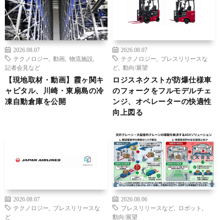
2026.08.07
2026.08.07
テクノロジー
,
動画
,
物流施設
,
テクノロジー
,
プレスリリースな
記者会見など
ど
,
動向/展望
【現地取材・動画】霞ヶ関キ
ロジスネクストが防爆仕様車
ャピタル、川崎・東扇島の冷
のフォークをフルモデルチェ
凍自動倉庫を公開
ンジ、オペレーターの快適性
向上図る
2026.08.07
2026.08.06
テクノロジー
,
プレスリリースな
プレスリリースなど
,
ロボット
,
ど
動向/展望