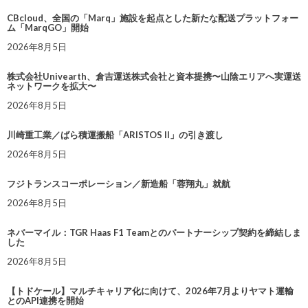
CBcloud、全国の「Marq」施設を起点とした新たな配送プラットフォー
ム「MarqGO」開始
2026年8月5日
株式会社Univearth、倉吉運送株式会社と資本提携〜山陰エリアへ実運送
ネットワークを拡大〜
2026年8月5日
川崎重工業／ばら積運搬船「ARISTOS II」の引き渡し
2026年8月5日
フジトランスコーポレーション／新造船「蓉翔丸」就航
2026年8月5日
ネバーマイル：TGR Haas F1 Teamとのパートナーシップ契約を締結しま
した
2026年8月5日
【トドケール】マルチキャリア化に向けて、2026年7月よりヤマト運輸
とのAPI連携を開始