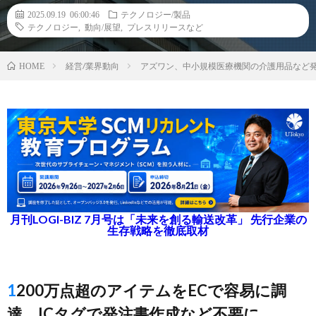
2025.09.19 06:00:46
テクノロジー/製品
テクノロジー
,
動向/展望
,
プレスリリースなど
経営/業界動向
アズワン、中小規模医療機関の介護用品など発
HOME
月刊LOGI-BIZ 7月号は「未来を創る輸送改革」 先行企業の
生存戦略を徹底取材
1200万点超のアイテムをECで容易に調
達、ICタグで発注書作成など不要に