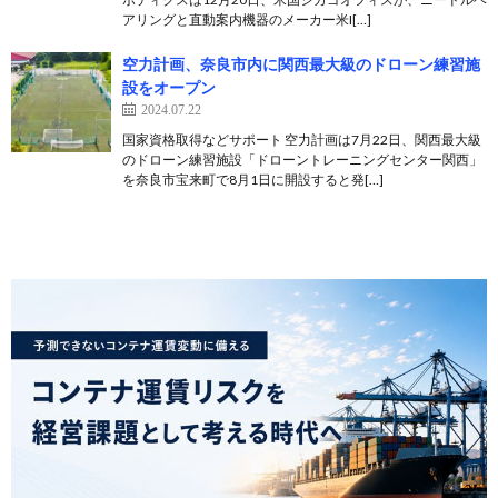
アリングと直動案内機器のメーカー米I[…]
空力計画、奈良市内に関西最大級のドローン練習施
設をオープン
2024.07.22
国家資格取得などサポート 空力計画は7月22日、関西最大級
のドローン練習施設「ドローントレーニングセンター関西」
を奈良市宝来町で8月1日に開設すると発[…]