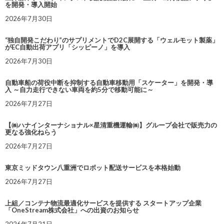
を開発・導入開始
2026年7月30日
“独自開発こだわり”のサプリメントでD2C展開する「ウェルモット製薬」
がEC自動出荷アプリ「シッピーノ」を導入
2026年7月30日
自動車船の荷役中断を抑制する自動車移動用「スケーター」を開発・導
入 ～自力走行できない車両を約5分で移動可能に～
2026年7月27日
【㈱ハナインターナショナル×星清重機運輸㈱】グループ会社で販売力の
更なる強化ねらう
2026年7月27日
東京ミッドタウン八重洲でロボット配送サービスを本格始動
2026年7月27日
上組／コンテナ物流最適化サービスを提供する スタートアップ企業
「OneStream株式会社」への出資のお知らせ