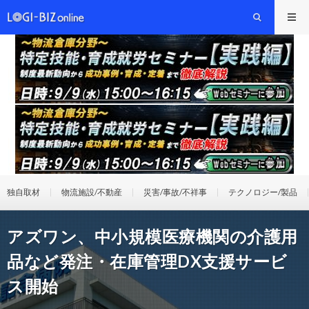
独自取材
物流施設/不動産
災害/事故/不祥事
テクノロジー/製品
アズワン、中小規模医療機関の介護用
品など発注・在庫管理DX支援サービ
ス開始