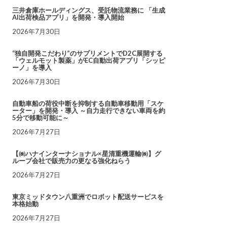
三井倉庫ホールディングス、受託物流業務に 「生成
AI出荷検品アプリ」を開発・導入開始
2026年7月30日
“独自開発こだわり”のサプリメントでD2C展開する
「ウェルモット製薬」がEC自動出荷アプリ「シッピ
ーノ」を導入
2026年7月30日
自動車船の荷役中断を抑制する自動車移動用「スケ
ーター」を開発・導入 ～自力走行できない車両を約
5分で移動可能に～
2026年7月27日
【㈱ハナインターナショナル×星清重機運輸㈱】グ
ループ会社で販売力の更なる強化ねらう
2026年7月27日
東京ミッドタウン八重洲でロボット配送サービスを
本格始動
2026年7月27日