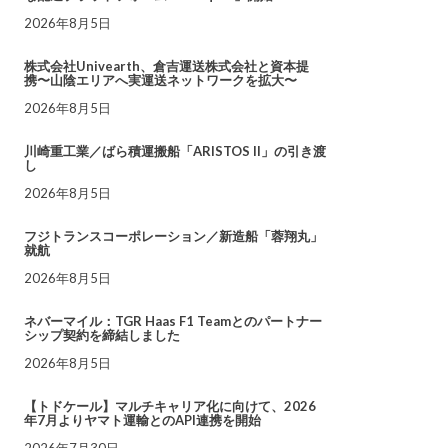
2026年8月5日
株式会社Univearth、倉吉運送株式会社と資本提
携〜山陰エリアへ実運送ネットワークを拡大〜
2026年8月5日
川崎重工業／ばら積運搬船「ARISTOS II」の引き渡
し
2026年8月5日
フジトランスコーポレーション／新造船「蓉翔丸」
就航
2026年8月5日
ネバーマイル：TGR Haas F1 Teamとのパートナー
シップ契約を締結しました
2026年8月5日
【トドケール】マルチキャリア化に向けて、2026
年7月よりヤマト運輸とのAPI連携を開始
2026年7月30日