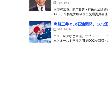
2022.06.14
国交省出身、航空政策・行政の経験豊富 
14日、外務副大臣や国土交通委員会理事
商船三井とJX石油開発、CO
2024.02.06
コスト試算など実施、サプライチェーン
本とオーストラリア間でCO2を回収・地