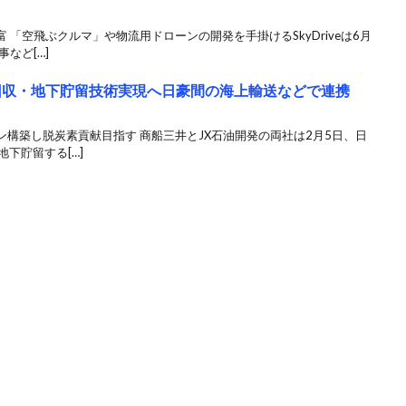
「空飛ぶクルマ」や物流用ドローンの開発を手掛けるSkyDriveは6月
など[…]
2回収・地下貯留技術実現へ日豪間の海上輸送などで連携
構築し脱炭素貢献目指す 商船三井とJX石油開発の両社は2月5日、日
下貯留する[…]