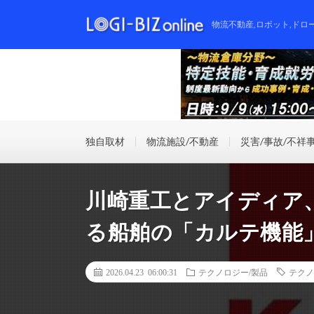
物流不動産,ロボット,ドロ
独自取材
物流施設/不動産
災害/事故/不祥
川崎重工とアイディア
る船舶の「カルテ機能
2026.04.23 06:00:31
テクノロジー/製品
テクノ