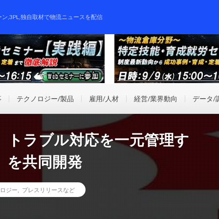
ーン,3PL,独自取材で物流ニュースを配信
事
テクノロジー/製品
雇用/人材
経営/業界動向
データ/
、トラブル対応を一元管理す
」を共同開発
ロジー
,
プレスリリースなど