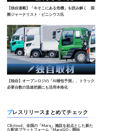
【独自連載】「今そこにある危機」を読み解く 国
際ジャーナリスト・ビニシウス氏
【独自】オープンロジの「AI梱包予測」、トラック
必要台数の迅速把握にも活用本格化
プレスリリースまとめてチェック
CBcloud、全国の「Marq」施設を起点とした新た
な配送プラットフォーム「MarqGO」開始