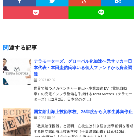
関連する記事
テラモーターズ、グローバル化加速へ元サッカー日
本代表・本田圭佑氏率いる個人ファンドから資金調
達
2023.02.02
世界で勝つメガベンチャー創出へ事業加速 EV（電気自動
車）の充電インフラ整備を手掛けるTerra Motors（テラモー
ターズ）は2月2日、日本発のグ[…]
国立館山海上技術学校、26年度から入学生募集停止
2025.06.26
「教員確保困難」と説明、在校生は引き続き指導 船員を養成
する国立館山海上技術学校（千葉県館山市）は6月20日、
2026年度から入学生の募集を停止すると[…]