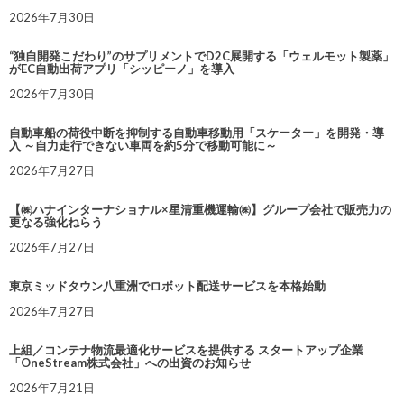
2026年7月30日
“独自開発こだわり”のサプリメントでD2C展開する「ウェルモット製薬」
がEC自動出荷アプリ「シッピーノ」を導入
2026年7月30日
自動車船の荷役中断を抑制する自動車移動用「スケーター」を開発・導
入 ～自力走行できない車両を約5分で移動可能に～
2026年7月27日
【㈱ハナインターナショナル×星清重機運輸㈱】グループ会社で販売力の
更なる強化ねらう
2026年7月27日
東京ミッドタウン八重洲でロボット配送サービスを本格始動
2026年7月27日
上組／コンテナ物流最適化サービスを提供する スタートアップ企業
「OneStream株式会社」への出資のお知らせ
2026年7月21日