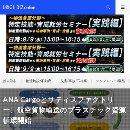
独自取材
物流施設/不動産
災害/事故/不祥事
テクノロジー/製品
ANA Cargoとサティスファクトリ
ー、航空貨物輸送のプラスチック資源
循環開始