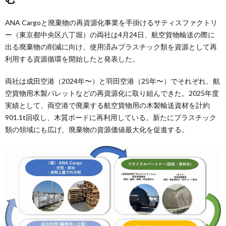
ANA Cargoと廃棄物の再資源化事業を手掛けるサティスファクトリ
ー（東京都中央区八丁堀）の両社は4月24日、航空貨物輸送の際に
出る廃棄物の削減に向け、使用済みプラスチック類を資源として再
利用する資源循環を開始したと発表した。
両社は成田空港（2024年〜）と羽田空港（25年〜）でそれぞれ、航
空貨物用木製パレットなどの再資源化に取り組んできた。2025年度
実績として、両空港で廃棄する航空貨物用の木製輸送資材を計約
901.1t回収し、木質ボードに再利用している。新たにプラスチック
類の領域にも広げ、廃棄物の資源価値最大化を促進する。