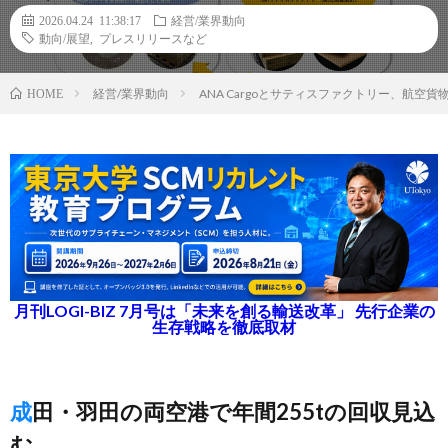
2026.04.24 11:38:17
経営/業界動向
動向/展望
,
プレスリリースなど
経営/業界動向
ANA Cargoとサティスファクトリー、航空
HOME
月刊LOGI-BIZ 7月号は「未来を創る輸送改革」 先行企業の
生存戦略を徹底取材
成田・羽田の両空港で年間255tの回収見込
む