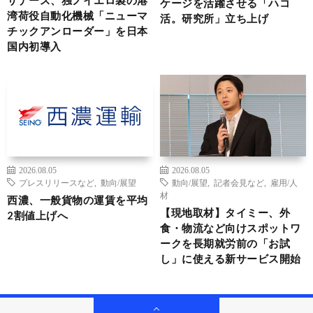
ケージを活躍させる「ハコ
湾荷役自動化機械「ニューマ
活。研究所」立ち上げ
チックアンローダー」を日本
国内初導入
2026.08.05
2026.08.05
プレスリリースなど
,
動向/展望
動向/展望
,
記者会見など
,
雇用/人
材
西濃、一般貨物の運賃を平均
【現地取材】タイミー、外
2割値上げへ
食・物流など向けスポットワ
ークを長期就労前の「お試
し」に使える新サービス開始