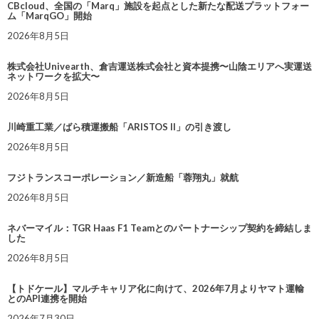
CBcloud、全国の「Marq」施設を起点とした新たな配送プラットフォー
ム「MarqGO」開始
2026年8月5日
株式会社Univearth、倉吉運送株式会社と資本提携〜山陰エリアへ実運送
ネットワークを拡大〜
2026年8月5日
川崎重工業／ばら積運搬船「ARISTOS II」の引き渡し
2026年8月5日
フジトランスコーポレーション／新造船「蓉翔丸」就航
2026年8月5日
ネバーマイル：TGR Haas F1 Teamとのパートナーシップ契約を締結しま
した
2026年8月5日
【トドケール】マルチキャリア化に向けて、2026年7月よりヤマト運輸
とのAPI連携を開始
2026年7月30日