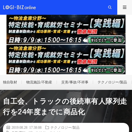
独自取材
物流施設/不動産
災害/事故/不祥事
テクノロジー/製品
自工会、トラックの後続車有人隊列走
行を24年度までに商品化
2019.08.28 17:38:08
テクノロジー/製品