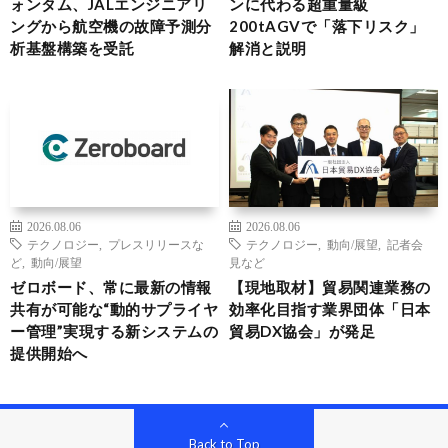
ォンタム、JALエンジニアリ
ンに代わる超重量級
ングから航空機の故障予測分
200tAGVで「落下リスク」
析基盤構築を受託
解消と説明
2026.08.06
2026.08.06
テクノロジー
,
プレスリリースな
テクノロジー
,
動向/展望
,
記者会
ど
,
動向/展望
見など
ゼロボード、常に最新の情報
【現地取材】貿易関連業務の
共有が可能な“動的サプライヤ
効率化目指す業界団体「日本
ー管理”実現する新システムの
貿易DX協会」が発足
提供開始へ
Back to Top