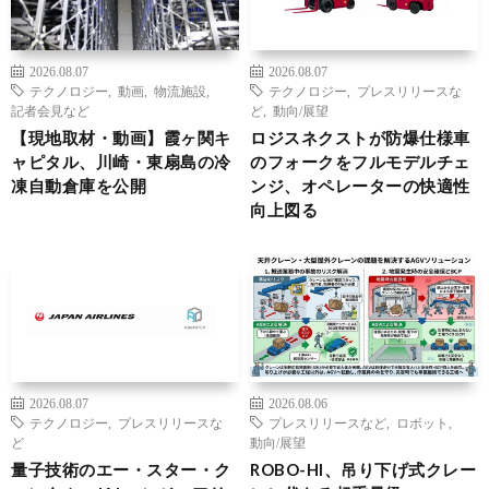
2026.08.07
2026.08.07
テクノロジー
,
動画
,
物流施設
,
テクノロジー
,
プレスリリースな
記者会見など
ど
,
動向/展望
【現地取材・動画】霞ヶ関キ
ロジスネクストが防爆仕様車
ャピタル、川崎・東扇島の冷
のフォークをフルモデルチェ
凍自動倉庫を公開
ンジ、オペレーターの快適性
向上図る
2026.08.07
2026.08.06
テクノロジー
,
プレスリリースな
プレスリリースなど
,
ロボット
,
ど
動向/展望
量子技術のエー・スター・ク
ROBO-HI、吊り下げ式クレー