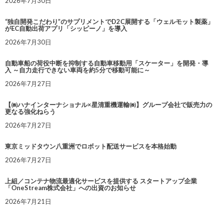
2026年7月30日
“独自開発こだわり”のサプリメントでD2C展開する「ウェルモット製薬」
がEC自動出荷アプリ「シッピーノ」を導入
2026年7月30日
自動車船の荷役中断を抑制する自動車移動用「スケーター」を開発・導
入 ～自力走行できない車両を約5分で移動可能に～
2026年7月27日
【㈱ハナインターナショナル×星清重機運輸㈱】グループ会社で販売力の
更なる強化ねらう
2026年7月27日
東京ミッドタウン八重洲でロボット配送サービスを本格始動
2026年7月27日
上組／コンテナ物流最適化サービスを提供する スタートアップ企業
「OneStream株式会社」への出資のお知らせ
2026年7月21日