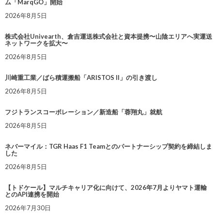
ム「MarqGO」開始
2026年8月5日
株式会社Univearth、倉吉運送株式会社と資本提携〜山陰エリアへ実運送
ネットワークを拡大〜
2026年8月5日
川崎重工業／ばら積運搬船「ARISTOS II」の引き渡し
2026年8月5日
フジトランスコーポレーション／新造船「蓉翔丸」就航
2026年8月5日
ネバーマイル：TGR Haas F1 Teamとのパートナーシップ契約を締結しま
した
2026年8月5日
【トドケール】マルチキャリア化に向けて、2026年7月よりヤマト運輸
とのAPI連携を開始
2026年7月30日