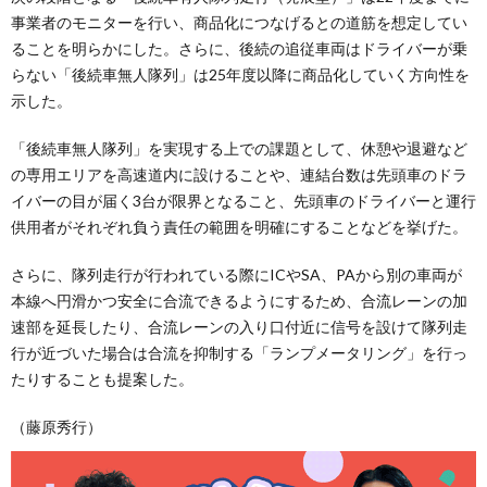
事業者のモニターを行い、商品化につなげるとの道筋を想定してい
ることを明らかにした。さらに、後続の追従車両はドライバーが乗
らない「後続車無人隊列」は25年度以降に商品化していく方向性を
示した。
「後続車無人隊列」を実現する上での課題として、休憩や退避など
の専用エリアを高速道内に設けることや、連結台数は先頭車のドラ
イバーの目が届く3台が限界となること、先頭車のドライバーと運行
供用者がそれぞれ負う責任の範囲を明確にすることなどを挙げた。
さらに、隊列走行が行われている際にICやSA、PAから別の車両が
本線へ円滑かつ安全に合流できるようにするため、合流レーンの加
速部を延長したり、合流レーンの入り口付近に信号を設けて隊列走
行が近づいた場合は合流を抑制する「ランプメータリング」を行っ
たりすることも提案した。
（藤原秀行）