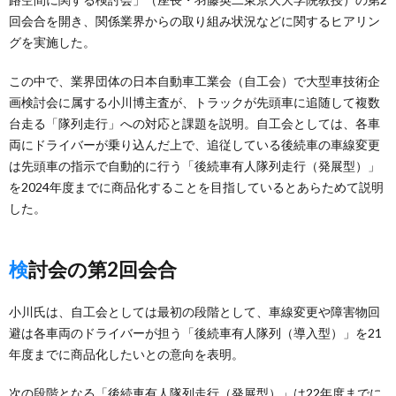
回会合を開き、関係業界からの取り組み状況などに関するヒアリン
グを実施した。
この中で、業界団体の日本自動車工業会（自工会）で大型車技術企
画検討会に属する小川博主査が、トラックが先頭車に追随して複数
台走る「隊列走行」への対応と課題を説明。自工会としては、各車
両にドライバーが乗り込んだ上で、追従している後続車の車線変更
は先頭車の指示で自動的に行う「後続車有人隊列走行（発展型）」
を2024年度までに商品化することを目指しているとあらためて説明
した。
検討会の第2回会合
小川氏は、自工会としては最初の段階として、車線変更や障害物回
避は各車両のドライバーが担う「後続車有人隊列（導入型）」を21
年度までに商品化したいとの意向を表明。
次の段階となる「後続車有人隊列走行（発展型）」は22年度までに