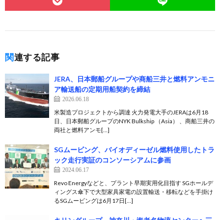
関連する記事
JERA、日本郵船グループや商船三井と燃料アンモニ
ア輸送船の定期用船契約を締結
2026.06.18
米製造プロジェクトから調達 火力発電大手のJERAは6月18
日、日本郵船グループのNYK Bulkship （Asia） 、商船三井の
両社と燃料アンモ[…]
SGムービング、バイオディーゼル燃料使用したトラ
ック走行実証のコンソーシアムに参画
2024.06.17
Revo Energyなどと、プラント早期実用化目指す SGホールデ
ィングス傘下で大型家具家電の設置輸送・移転などを手掛け
るSGムービングは6月17日[…]