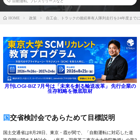
自動運転
,
プレスリリースなど
政策
自工会、トラックの後続車有人隊列走行を24年度まで
HOME
月刊LOGI-BIZ 7月号は「未来を創る輸送改革」 先行企業の
生存戦略を徹底取材
国交省検討会であらためて目標説明
国土交通省は8月28日、東京・霞が関で、「自動運転に対応した道
路空間に関する検討会」（座長・羽藤英二東京大大学院教授）の第2