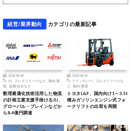
経営/業界動向
カテゴリの最新記事
2026.08.06
2026.08.05
AI
,
プレスリリースなど
,
動向/展
テクノロジー
,
プレスリリースな
望
,
提携/合弁など
ど
,
動向/展望
数理最適化技術活用した物流
トヨタL&F、国内向け1～3.5t
の計画立案支援手掛けるJIJ、
積みガソリンエンジン式フォ
グローバル・ブレインなどか
ークリフトの出荷を再開
ら8.4億円調達