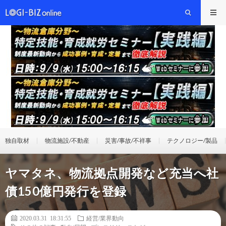
独自取材
物流施設/不動産
災害/事故/不祥事
テクノロジー/製品
ヤマタネ、物流拠点開発など充当へ社
債150億円発行を登録
2020.03.31 18:31:55
経営/業界動向