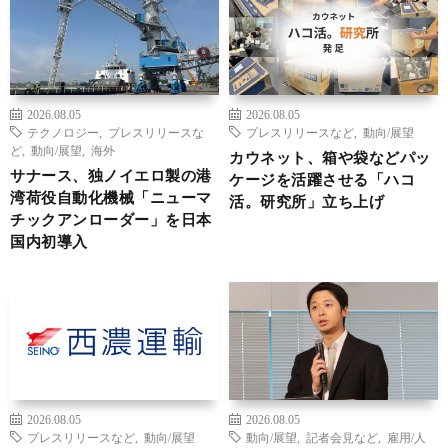
2026.08.05
2026.08.05
テクノロジー
,
プレスリリースな
プレスリリースなど
,
動向/展望
ど
,
動向/展望
,
海外
カウネット、箱や袋などパッ
サナース、独ノイエロ製の港
ケージを活躍させる「ハコ
湾荷役自動化機械「ニューマ
活。研究所」立ち上げ
チックアンローダー」を日本
国内初導入
2026.08.05
2026.08.05
プレスリリースなど
,
動向/展望
動向/展望
,
記者会見など
,
雇用/人