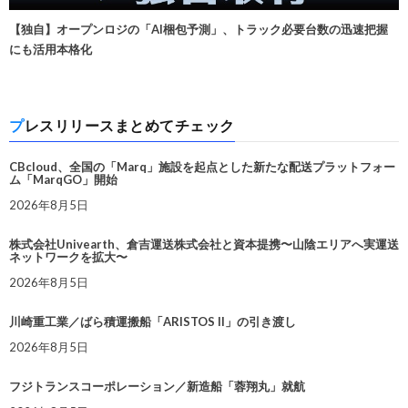
【独自】オープンロジの「AI梱包予測」、トラック必要台数の迅速把握
にも活用本格化
プレスリリースまとめてチェック
CBcloud、全国の「Marq」施設を起点とした新たな配送プラットフォー
ム「MarqGO」開始
2026年8月5日
株式会社Univearth、倉吉運送株式会社と資本提携〜山陰エリアへ実運送
ネットワークを拡大〜
2026年8月5日
川崎重工業／ばら積運搬船「ARISTOS II」の引き渡し
2026年8月5日
フジトランスコーポレーション／新造船「蓉翔丸」就航