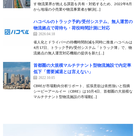
す 物流業界が抱える課題を共有・対処するため、2022年8月
から地場の小売業や物流事業者が解決[…]
ハコベルのトラック予約/受付システム、無人運営の
物流拠点で荷待ち・荷役時間計測に対応
2026.04.18
省人化とドライバーの待機時間削減を同時に推進 ハコベルは
4月17日、トラック予約/受付システム「トラック簿」で、物
流拠点の無人運営対応機能の提供を新た[…]
首都圏の大規模マルチテナント型物流施設で内定率
低下「需要減退とは言えない」
2022.10.05
CBREが市場動向分析リポート、拡張意欲は依然強いと指摘
シービーアールイー（CBRE）は10月4日、首都圏の大規模な
マルチテナント型物流施設の市場動[…]