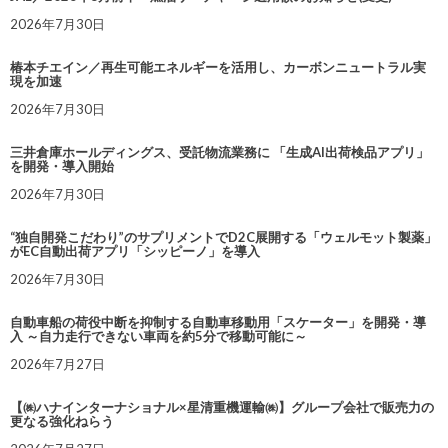
2026年7月30日
椿本チエイン／再生可能エネルギーを活用し、カーボンニュートラル実
現を加速
2026年7月30日
三井倉庫ホールディングス、受託物流業務に 「生成AI出荷検品アプリ」
を開発・導入開始
2026年7月30日
“独自開発こだわり”のサプリメントでD2C展開する「ウェルモット製薬」
がEC自動出荷アプリ「シッピーノ」を導入
2026年7月30日
自動車船の荷役中断を抑制する自動車移動用「スケーター」を開発・導
入 ～自力走行できない車両を約5分で移動可能に～
2026年7月27日
【㈱ハナインターナショナル×星清重機運輸㈱】グループ会社で販売力の
更なる強化ねらう