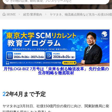
その他の記事
,
動向/展望
,
プレスリリースなど
経営/業界動向
ヤマタネ、物流拠点開発など充当へ社債150
HOME
月刊LOGI-BIZ 7月号は「未来を創る輸送改革」 先行企業の
生存戦略を徹底取材
22年4月まで予定
ヤマタネは3月31日、社債150億円分の発行に向け、関東財務局に発
行登録書を提出したと発表した。